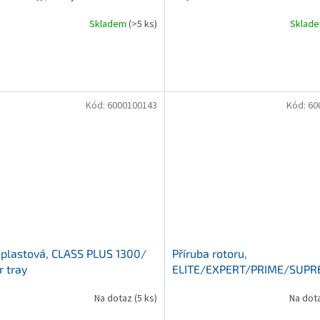
Skladem
(>5 ks)
Sklad
Kód:
6000100143
Kód:
60
plastová, CLASS PLUS 1300/
Příruba rotoru,
 tray
ELITE/EXPERT/PRIME/SUPR
Endshield for elite motor
Na dotaz
(5 ks)
Na dot