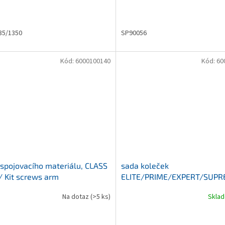
35/1350
SP90056
Kód:
6000100140
Kód:
60
spojovacího materiálu, CLASS
sada koleček
 Kit screws arm
ELITE/PRIME/EXPERT/SUP
Na dotaz
(>5 ks)
Skla