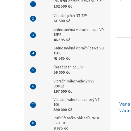
Reverzní vibrační deska VDR 26
102 500 Kč
Vibrační pěch NT 72P
61 500 Kč
Jednosměrná vibrační deska VD
18PB
46 395 Kč
Jednosměrná vibrační deska VD
15PB
43 585 Kč
Řezač spár RZ 170
56 000 Kč
Vibrační válec vedený VVV
600/12
197 000 Kč
Vibrační válec tandemový VT
Vana 
100
590 000 Kč
Water
Ruční řezačka obkladů PROFI
EVO 103
9 975 Kč