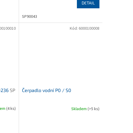
DETAIL
SP90043
00100010
Kód:
6000100008
90236
SP
Čerpadlo vodní P0 / S0
dem
(4 ks)
Skladem
(>5 ks)