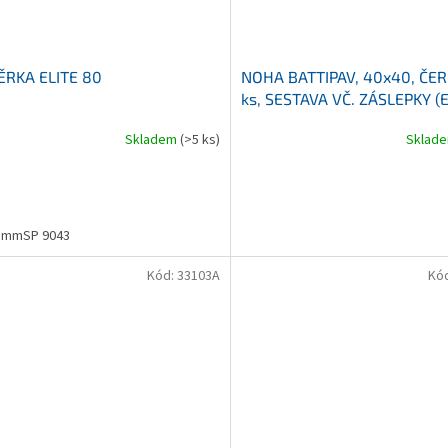
ĚRKA ELITE 80
NOHA BATTIPAV, 40x40, ČER
ks, SESTAVA VČ. ZÁSLEPKY (El
Expert, Prime, Supreme, ...)
Skladem
(>5 ks)
Sklad
5mmSP 9043
Kód:
33103A
Kó