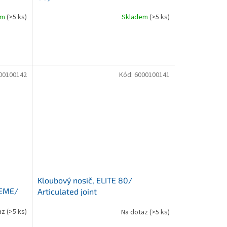
em
(>5 ks)
Skladem
(>5 ks)
00100142
Kód:
6000100141
Kloubový nosič, ELITE 80/
EME/
Articulated joint
az
(>5 ks)
Na dotaz
(>5 ks)