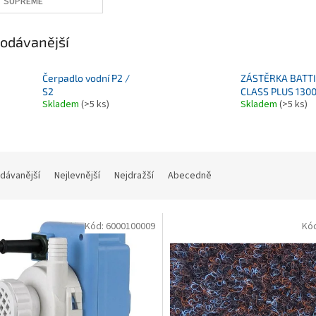
SUPREME
odávanější
Čerpadlo vodní P2 /
ZÁSTĚRKA BATTI
S2
CLASS PLUS 130
Skladem
(>5 ks)
Skladem
(>5 ks)
dávanější
Nejlevnější
Nejdražší
Abecedně
Kód:
6000100009
Kó