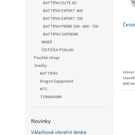
BATTIPAV ELITE 80
o
k
BATTIPAV EXPERT 400
d
t
u
ů
BATTIPAV EXPERT 700
Čerpa
k
BATTIPAV PRIME 500 - 600 - 700
t
BATTIPAV SUPREME
ů
MIXER
ČISTIČKA PODLAH
Použité stroje
Značky
Univer
BATTIPAV
staveb
Dragon Equipment
600 m
NTC
TOMAHAWK
Novinky
Válečková vibrační deska