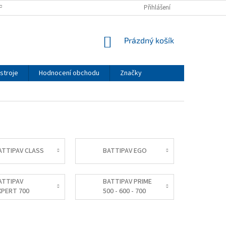
PODMÍNKY
PODMÍNKY OCHRANY OSOBNÍCH ÚDAJŮ
Přihlášení
NÁKUPNÍ
Prázdný košík
KOŠÍK
stroje
Hodnocení obchodu
Značky
ATTIPAV CLASS
BATTIPAV EGO
ATTIPAV
BATTIPAV PRIME
XPERT 700
500 - 600 - 700