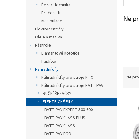
n
Řezací technika
e
Drtiče suti
l
Nejpr
Manipulace
Elektrocentrály
Oleje a maziva
Nástroje
Diamantové kotouče
Hladítka
Ř
Náhradní díly
a
Nejpro
Náhradní díly pro stroje NTC
z
Náhradní díly pro stroje BATTIPAV
e
RUČNÍ ŘEZAČKY
V
n
ELEKTRICKÉ PILY
ý
í
BATTIPAV EXPERT 500-600
p
p
i
r
BATTIPAV CLASS PLUS
s
o
BATTIPAV CLASS
p
d
BATTIPAV EGO
r
u