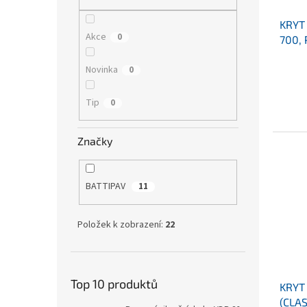
KRYT 
Akce
0
700, 
Novinka
0
Tip
0
Značky
BATTIPAV
11
Položek k zobrazení:
22
Top 10 produktů
KRYT
(CLAS