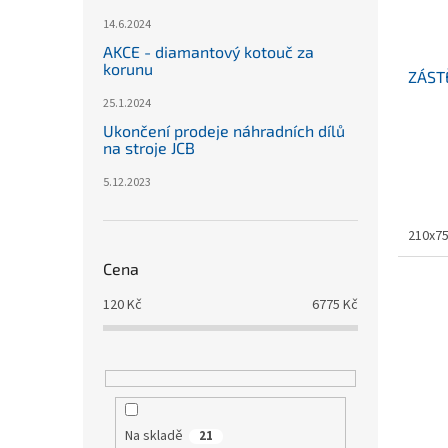
14.6.2024
AKCE - diamantový kotouč za
korunu
ZÁST
25.1.2024
Ukončení prodeje náhradních dílů
na stroje JCB
5.12.2023
210x7
Cena
120
Kč
6775
Kč
Na skladě
21