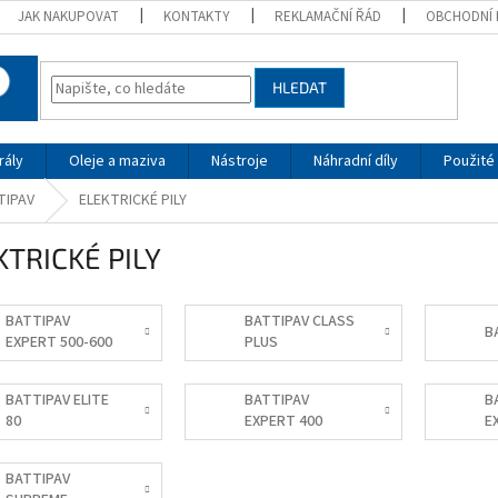
JAK NAKUPOVAT
KONTAKTY
REKLAMAČNÍ ŘÁD
OBCHODNÍ 
HLEDAT
rály
Oleje a maziva
Nástroje
Náhradní díly
Použité 
TTIPAV
ELEKTRICKÉ PILY
KTRICKÉ PILY
BATTIPAV
BATTIPAV CLASS
B
EXPERT 500-600
PLUS
BATTIPAV ELITE
BATTIPAV
B
80
EXPERT 400
E
BATTIPAV