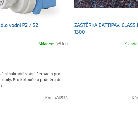
dlo vodní P2 / S2
ZÁSTĚRKA BATTIPAV, CLASS 
1300
Skladem
(>5 ks)
Sklad
zální náhradní vodní čerpadlo pro
ní pily. Pro kotouče o průměru do
m
Kód:
43053A
Kó