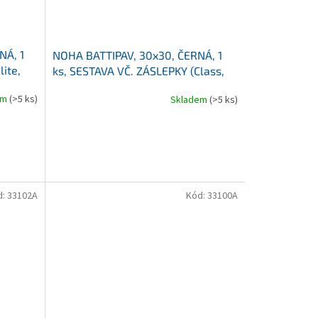
NÁ, 1
NOHA BATTIPAV, 30x30, ČERNÁ, 1
ite,
ks, SESTAVA VČ. ZÁSLEPKY (Class,
Class Plus, Dynamic, ...)
em
(>5 ks)
Skladem
(>5 ks)
d:
33102A
Kód:
33100A