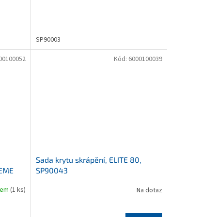
SP90003
00100052
Kód:
6000100039
Sada krytu skrápění, ELITE 80,
REME
SP90043
dem
(1 ks)
Na dotaz