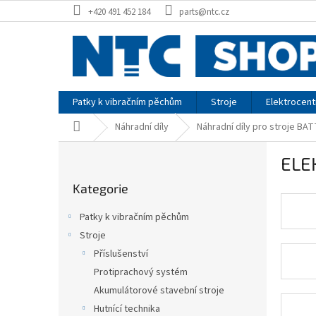
Přejít
+420 491 452 184
parts@ntc.cz
na
obsah
Patky k vibračním pěchům
Stroje
Elektrocent
Domů
Náhradní díly
Náhradní díly pro stroje BA
P
ELE
o
Přeskočit
s
Kategorie
kategorie
t
r
Patky k vibračním pěchům
a
Stroje
n
Příslušenství
n
í
Protiprachový systém
p
Akumulátorové stavební stroje
a
Hutnící technika