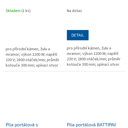
SUPREME 100S
SUPREME 85S
Skladem
(1 ks)
Na dotaz
DETAIL
pro přírodní kámen, žulu a
pro přírodní kámen, žulu a
mramor; výkon 2200 W; napětí
mramor; výkon 2200 W; napětí
230 V; 2800 otáček/min; průměr
230 V; 2800 otáček/min; průměr
kotouče 300 mm; upínací otvor
kotouče 300 mm; upínací otvor
25,4 mm; 720x1600x1000 mm;
25,4 mm; 720×1750×1000 mm;
hmotnost 93,4 kg; bez kotouče
hmotnost 97,2 kg; bez kotouče
Pila portálová s
Pila portálová BATTIPAV