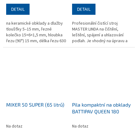
DETAIL
DETAIL
na keramické obklady a dlažby
Profesionální čistící stroj
tloušťky 5–15 mm, řezné
MASTER LINDA na čištění,
kolečko 15×6×1,5 mm, hloubka
leštění, spájení a uhlazování
řezu (90°) 15 mm, délka řezu 630
podlah. Je vhodný na úpravu a
mm, rozměry 996x285x265 mm,
čištění podlah z keramických,
hmotnost 9,5 kg
kameninových dlaždic, mramoru
a...
MIXER 50 SUPER (65 litrů)
Pila kompaktní na obklady
BATTIPAV QUEEN 180
Na dotaz
Na dotaz