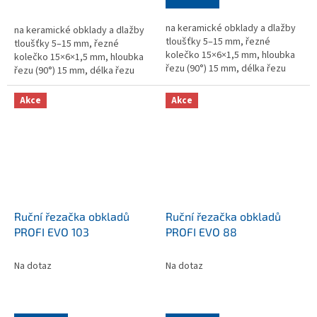
na keramické obklady a dlažby
na keramické obklady a dlažby
tloušťky 5–15 mm, řezné
tloušťky 5–15 mm, řezné
kolečko 15×6×1,5 mm, hloubka
kolečko 15×6×1,5 mm, hloubka
řezu (90°) 15 mm, délka řezu
řezu (90°) 15 mm, délka řezu
1330 mm, rozměry
1630 mm, rozměry
1704x295x280 mm, hmotnost 17
1996x295x280 mm, hmotnost
Akce
Akce
kg
19,9 kg
Ruční řezačka obkladů
Ruční řezačka obkladů
PROFI EVO 103
PROFI EVO 88
Na dotaz
Na dotaz