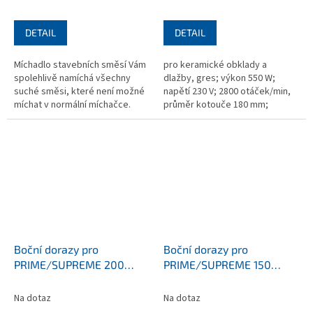
DETAIL
DETAIL
Míchadlo stavebních směsí Vám
pro keramické obklady a
spolehlivě namíchá všechny
dlažby, gres; výkon 550 W;
suché směsi, které není možné
napětí 230 V; 2800 otáček/min,
míchat v normální míchačce.
průměr kotouče 180 mm;
Mixer 50 Super je díky kvalitnímu
upínací otvor 25,4 mm; rozměr
provedení a kolečkům vhodný...
500x500x200 mm, rozměry stolu
420×475x185...
Boční dorazy pro
Boční dorazy pro
PRIME/SUPREME 200
PRIME/SUPREME 150
(Ex.nr.: 90167/200)
(Ex.nr.: 90167/150)
Na dotaz
Na dotaz