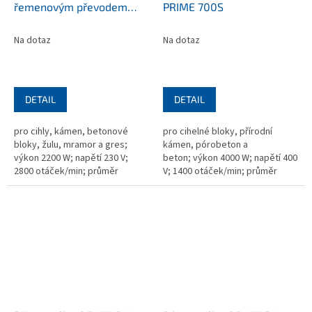
řemenovým převodem
PRIME 700S
BATTIPAV DYNAMIC 1200S
Na dotaz
Na dotaz
DETAIL
DETAIL
pro cihly, kámen, betonové
pro cihelné bloky, přírodní
bloky, žulu, mramor a gres;
kámen, pórobeton a
výkon 2200 W; napětí 230 V;
beton; výkon 4000 W; napětí 400
2800 otáček/min; průměr
V; 1400 otáček/min; průměr
kotouče 300 nebo 250 mm;
kotouče 700 mm; upínací otvor
upínací otvor 25,4 mm;
25,4 mm; rozměr 720×2250x1060
720×1950×1010 mm;...
mm;...