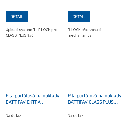
DETAIL
DETAIL
Upínací systém TILE LOCK pro
B-LOCK přidržovací
CLASS PLUS 850
mechanismus
Pila portálová na obklady
Pila portálová na obklady
BATTIPAV EXTRA
BATTIPAV CLASS PLUS
SUPERLUNGA 3300S
1050S
Na dotaz
Na dotaz