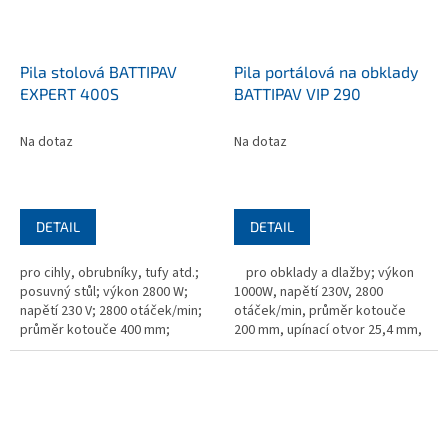
Pila stolová BATTIPAV
Pila portálová na obklady
EXPERT 400S
BATTIPAV VIP 290
Na dotaz
Na dotaz
DETAIL
DETAIL
pro cihly, obrubníky, tufy atd.;
pro obklady a dlažby; výkon
posuvný stůl; výkon 2800 W;
1000W, napětí 230V, 2800
napětí 230 V; 2800 otáček/min;
otáček/min, průměr kotouče
průměr kotouče 400 mm;
200 mm, upínací otvor 25,4 mm,
upínací otvor 25,4 mm;
1260x560x470 mm, hmotnost 39
800x1200x1030 mm; hmotnost
kg; bez kotouče
78,5 kg; bez...