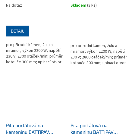
Na dotaz
Skladem
(3 ks)
DETAIL
pro přírodní kámen, žulu a
pro přírodní kámen, žulu a
mramor; výkon 2200 W; napětí
mramor; výkon 2200 W; napětí
230 V; 2800 otáček/min; průměr
230 V; 2800 otáček/min; průměr
kotouče 300 mm; upínací otvor
kotouče 300 mm; upínací otvor
25,4 mm; 720×2250×1000 mm;
25,4 mm; 720×1950×1000 mm;
hmotnost 112,6 kg; bez kotouče
hmotnost 104 kg; bez kotouče
Pila portálová na
Pila portálová na
kameninu BATTIPAV
kameninu BATTIPAV