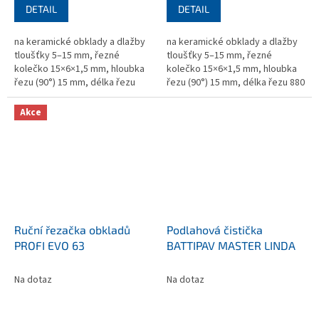
DETAIL
DETAIL
na keramické obklady a dlažby
na keramické obklady a dlažby
tloušťky 5–15 mm, řezné
tloušťky 5–15 mm, řezné
kolečko 15×6×1,5 mm, hloubka
kolečko 15×6×1,5 mm, hloubka
řezu (90°) 15 mm, délka řezu
řezu (90°) 15 mm, délka řezu 880
1030 mm, rozměry
mm, rozměry 1246x285x265 mm,
1404x295x280 mm, hmotnost
hmotnost 13 kg
Akce
14,1 kg
Ruční řezačka obkladů
Podlahová čistička
PROFI EVO 63
BATTIPAV MASTER LINDA
Na dotaz
Na dotaz