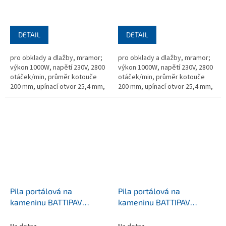
DETAIL
DETAIL
pro obklady a dlažby, mramor;
pro obklady a dlažby, mramor;
výkon 1000W, napětí 230V, 2800
výkon 1000W, napětí 230V, 2800
otáček/min, průměr kotouče
otáček/min, průměr kotouče
200 mm, upínací otvor 25,4 mm,
200 mm, upínací otvor 25,4 mm,
720x1300x940 mm, hmotnost 46
720x1100x940 mm, hmotnost
kg, bez kotouče
42,5 kg, bez kotouče
Pila portálová na
Pila portálová na
kameninu BATTIPAV
kameninu BATTIPAV
SUPREME 260S
SUPREME 200S