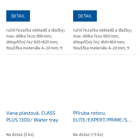
DETAIL
DETAIL
ruční řezačka obkladů a dlažby;
ruční řezačka obkladů a dlažby;
max. délka řezu 900 mm;
max. délka řezu 650 mm;
úhlopříčný řez 635×635 mm;
úhlopříčný řez 450×450 mm;
tloušťka materiálu 4–20 mm; 9
tloušťka materiálu 4–20 mm; 9
kuličkových ložisek; robustní
kuličkových ložisek; robustní
hliníková konstrukce; hmotnost
hliníková konstrukce; hmotnost
15 kg
13 kg
Vana plastová, CLASS
Příruba rotoru,
PLUS 1300/ Water tray
ELITE/EXPERT/PRIME/SUPR
Endshield for elite motor
Na dotaz
(5 ks)
Na dotaz
(>5 ks)