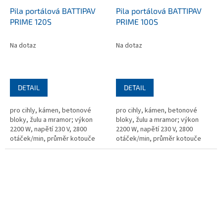
Pila portálová BATTIPAV
Pila portálová BATTIPAV
PRIME 120S
PRIME 100S
Na dotaz
Na dotaz
DETAIL
DETAIL
pro cihly, kámen, betonové
pro cihly, kámen, betonové
bloky, žulu a mramor; výkon
bloky, žulu a mramor; výkon
2200 W, napětí 230 V, 2800
2200 W, napětí 230 V, 2800
otáček/min, průměr kotouče
otáček/min, průměr kotouče
350 mm, upínací otvor 25,4 mm,
350 mm, upínací otvor 25,4 mm,
720x2750x1000 mm, hmotnost
720x1750x1000 mm, hmotnost
105 kg,...
97,3 kg,...