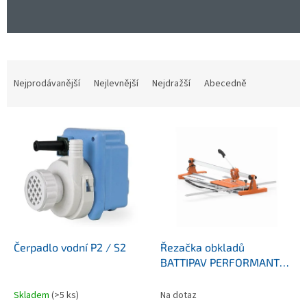
Ř
a
Nejprodávanější
Nejlevnější
Nejdražší
Abecedně
z
e
V
n
ý
í
p
p
i
r
s
o
p
d
r
u
o
k
d
t
Čerpadlo vodní P2 / S2
Řezačka obkladů
u
ů
BATTIPAV PERFORMANTE
k
130
t
Skladem
(>5 ks)
Na dotaz