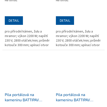
Na dotaz
Na dotaz
DETAIL
DETAIL
pro přírodní kámen, žulu a
pro přírodní kámen, žulu a
mramor; výkon 2200 W; napětí
mramor; výkon 2200 W; napětí
230 V; 2800 otáček/min; průměr
230 V; 2800 otáček/min; průměr
kotouče 300 mm; upínací otvor
kotouče 300 mm; upínací otvor
25,4 mm; 770x3365x1410 mm;
25,4 mm; 720×2750×1000 mm;
hmotnost 151 kg; bez kotouče
hmotnost 130 kg, bez kotouče
Pila portálová na
Pila portálová na
kameninu BATTIPAV
kameninu BATTIPAV
SUPREME 150S
SUPREME 120S