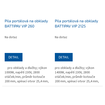
Pila portálová na obklady
Pila portálová na obklady
BATTIPAV VIP 260
BATTIPAV VIP 2125
Na dotaz
Na dotaz
DETAIL
DETAIL
pro obklady a dlažby; výkon
pro obklady a dlažby; výkon
1000W, napětí 230V, 2800
1400W, napětí 230V, 2800
otáček/min, průměr kotouče
otáček/min, průměr kotouče
200 mm, upínací otvor 25,4 mm,
200 mm, upínací otvor 25,4 mm,
960x560x470 mm, hmotnost 34
rozměr 1620x625x490 mm,
kg; bez kotouče
hmotnost 51,5 kg; bez kotouče