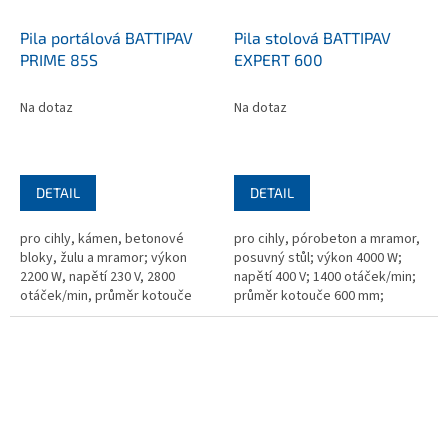
Pila portálová BATTIPAV
Pila stolová BATTIPAV
PRIME 85S
EXPERT 600
Na dotaz
Na dotaz
DETAIL
DETAIL
pro cihly, kámen, betonové
pro cihly, pórobeton a mramor,
bloky, žulu a mramor; výkon
posuvný stůl; výkon 4000 W;
2200 W, napětí 230 V, 2800
napětí 400 V; 1400 otáček/min;
otáček/min, průměr kotouče
průměr kotouče 600 mm;
350 mm, upínací otvor 25,4 mm,
upínací otvor 25,4 mm;
720x1600x1000 mm, hmotnost
800x1200x1030 mm; hmotnost
85 kg, bez...
81 kg; bez...