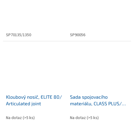
SP70135/1350
SP90056
Kloubový nosič, ELITE 80/
Sada spojovacího
Articulated joint
materiálu, CLASS PLUS/
Kit screws arm
Na dotaz
(>5 ks)
Na dotaz
(>5 ks)