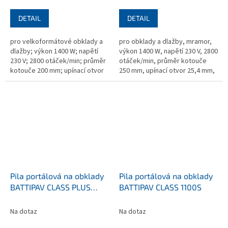
DETAIL
DETAIL
pro velkoformátové obklady a
pro obklady a dlažby, mramor,
dlažby; výkon 1400 W; napětí
výkon 1400 W, napětí 230 V, 2800
230 V; 2800 otáček/min; průměr
otáček/min, průměr kotouče
kotouče 200 mm; upínací otvor
250 mm, upínací otvor 25,4 mm,
25,4 mm; 3975x900x1260 mm,
720×1600×940 mm, hmotnost 52
hmotnost 181 kg; bez kotouče
kg, bez kotouče
Pila portálová na obklady
Pila portálová na obklady
BATTIPAV CLASS PLUS
BATTIPAV CLASS 1100S
850S
Na dotaz
Na dotaz