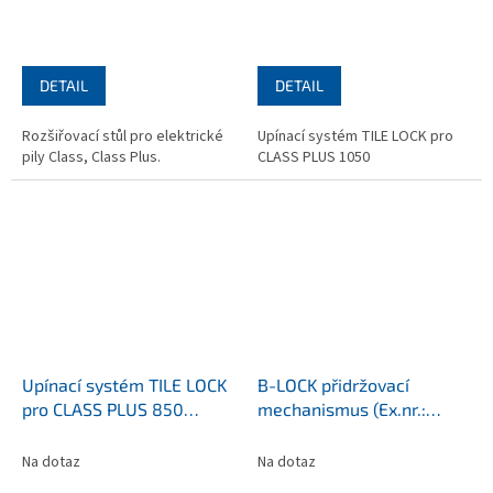
DETAIL
DETAIL
Rozšiřovací stůl pro elektrické
Upínací systém TILE LOCK pro
pily Class, Class Plus.
CLASS PLUS 1050
Upínací systém TILE LOCK
B-LOCK přidržovací
pro CLASS PLUS 850
mechanismus (Ex.nr.:
(Ex.nr.: 65030/850)
90262)
Na dotaz
Na dotaz