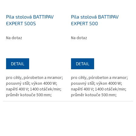
Pila stolová BATTIPAV
Pila stolová BATTIPAV
EXPERT 500S
EXPERT 500
Na dotaz
Na dotaz
DETAIL
DETAIL
pro cihly, pórobeton a mramor;
pro cihly, pórobeton a mramor;
posuvný stůl; výkon 4000 W;
posuvný stůl; výkon 4000 W;
napětí 400 V; 1400 otáček/min;
napětí 400 V; 1400 otáček/min;
průměr kotouče 500 mm;
průměr kotouče 500 mm;
upínací otvor 25,4 mm;
upínací otvor 25,4 mm;
800x1200x1030 mm; hmotnost
800x1200x1030 mm; hmotnost
85 kg; s...
79,5 kg; bez...