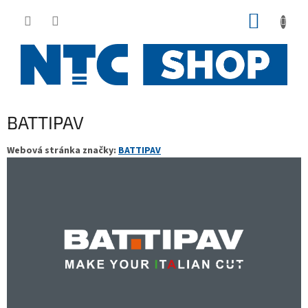
Přejít
NÁKUP
na
obsah
KOŠÍK
BATTIPAV
Webová stránka značky:
BATTIPAV