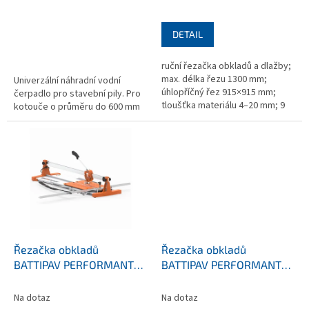
ů
DETAIL
ruční řezačka obkladů a dlažby;
max. délka řezu 1300 mm;
Univerzální náhradní vodní
úhlopříčný řez 915×915 mm;
čerpadlo pro stavební pily. Pro
tloušťka materiálu 4–20 mm; 9
kotouče o průměru do 600 mm
kuličkových ložisek; robustní
hliníková konstrukce; hmotnost
20 kg
Řezačka obkladů
Řezačka obkladů
BATTIPAV PERFORMANTE
BATTIPAV PERFORMANTE
90
65
Na dotaz
Na dotaz