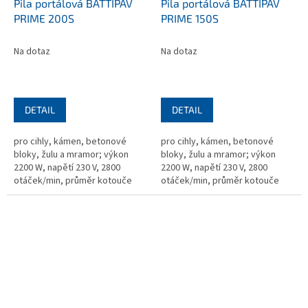
Pila portálová BATTIPAV
Pila portálová BATTIPAV
PRIME 200S
PRIME 150S
Na dotaz
Na dotaz
DETAIL
DETAIL
pro cihly, kámen, betonové
pro cihly, kámen, betonové
bloky, žulu a mramor; výkon
bloky, žulu a mramor; výkon
2200 W, napětí 230 V, 2800
2200 W, napětí 230 V, 2800
otáček/min, průměr kotouče
otáček/min, průměr kotouče
350 mm, upínací otvor 25,4 mm,
350 mm, upínací otvor 25,4 mm,
720×2750×1000 mm, hmotnost
720×2250×1000 mm, hmotnost
132 kg,...
114,5kg,...