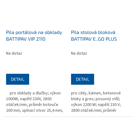
Pila portálová na obklady
Pila stolová bloková
BATTIPAV VIP 2110
BATTIPAV E..GO PLUS
Na dotaz
Na dotaz
DETAIL
DETAIL
pro obklady a dlažby; výkon
pro cihly, kámen, betonové
1000W, napětí 230V, 2800
bloky a gres; posuvný stůl;
otáček/min, průměr kotouče
výkon 2200 W; napětí 230 V;
200 mm, upínací otvor 25,4 mm,
2800 otáček/min; průměr
1460x560x470 mm, hmotnost 42
kotouče 300/350 mm; upínací
kg, bez kotouče
otvor 25,4 mm; rozměr
1150×660x635 mm;...