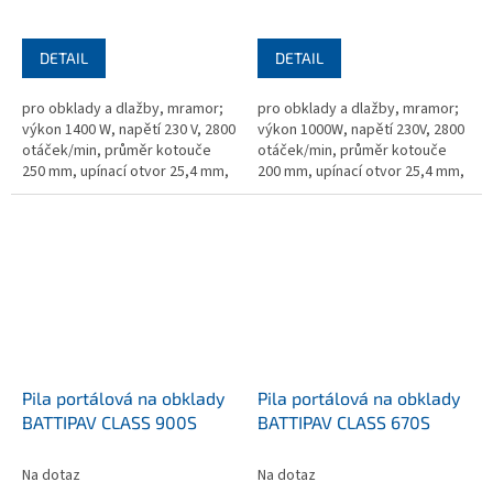
DETAIL
DETAIL
pro obklady a dlažby, mramor;
pro obklady a dlažby, mramor;
výkon 1400 W, napětí 230 V, 2800
výkon 1000W, napětí 230V, 2800
otáček/min, průměr kotouče
otáček/min, průměr kotouče
250 mm, upínací otvor 25,4 mm,
200 mm, upínací otvor 25,4 mm,
720×1300×940 mm, hmotnost
720x1600x940 mm, hmotnost 48
48,5 kg, bez kotouče
kg, bez kotouče
Pila portálová na obklady
Pila portálová na obklady
BATTIPAV CLASS 900S
BATTIPAV CLASS 670S
Na dotaz
Na dotaz