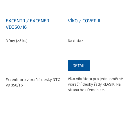
EXCENTR / EXCENER
VÍKO / COVER II
VD350/16
3 Dny
(>5 ks)
Na dotaz
DETAIL
Víko vibrátoru pro jednosměrné
Excentr pro vibrační desky NTC
vibrační desky řady KLASIK. Na
VD 350/16.
stranu bez řemenice.