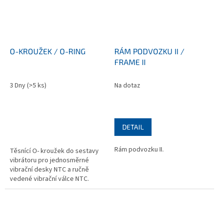
O-KROUŽEK / O-RING
RÁM PODVOZKU II /
FRAME II
3 Dny
(>5 ks)
Na dotaz
DETAIL
Rám podvozku II.
Těsnící O- kroužek do sestavy
vibrátoru pro jednosměrné
vibrační desky NTC a ručně
vedené vibrační válce NTC.