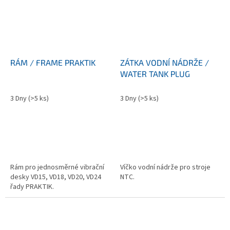
RÁM / FRAME PRAKTIK
ZÁTKA VODNÍ NÁDRŽE /
WATER TANK PLUG
3 Dny
(>5 ks)
3 Dny
(>5 ks)
Rám pro jednosměrné vibrační
Víčko vodní nádrže pro stroje
desky VD15, VD18, VD20, VD24
NTC.
řady PRAKTIK.