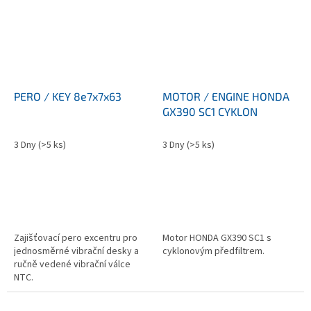
PERO / KEY 8e7x7x63
MOTOR / ENGINE HONDA
GX390 SC1 CYKLON
3 Dny
(>5 ks)
3 Dny
(>5 ks)
Zajišťovací pero excentru pro
Motor HONDA GX390 SC1 s
jednosměrné vibrační desky a
cyklonovým předfiltrem.
ručně vedené vibrační válce
NTC.