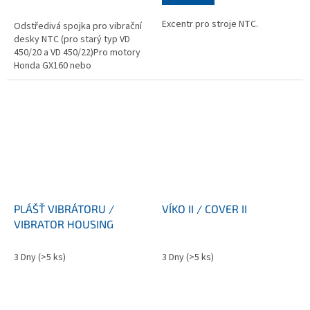
Excentr pro stroje NTC.
Odstředivá spojka pro vibrační
desky NTC (pro starý typ VD
450/20 a VD 450/22)Pro motory
Honda GX160 nebo
Robin/subaru EY20Prodloužený
náboj spojkyKód vyražený na
čelní straně...
PLÁŠŤ VIBRÁTORU /
VÍKO II / COVER II
VIBRATOR HOUSING
3 Dny
(>5 ks)
3 Dny
(>5 ks)