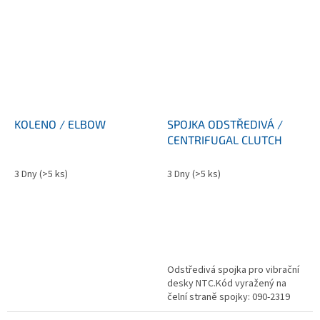
KOLENO / ELBOW
SPOJKA ODSTŘEDIVÁ /
CENTRIFUGAL CLUTCH
3 Dny
(>5 ks)
3 Dny
(>5 ks)
Odstředivá spojka pro vibrační
desky NTC.Kód vyražený na
čelní straně spojky: 090-2319