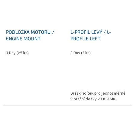
PODLOŽKA MOTORU /
L-PROFIL LEVÝ / L-
ENGINE MOUNT
PROFILE LEFT
3 Dny
(>5 ks)
3 Dny
(3 ks)
Držák řídítek pro jednosměrné
vibrační desky VD KLASIK.