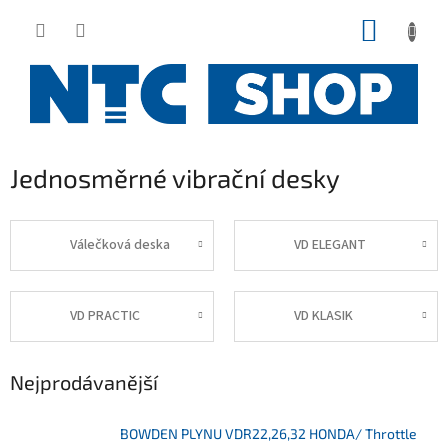
Přejít
NÁKUP
na
obsah
KOŠÍK
Jednosměrné vibrační desky
Válečková deska
VD ELEGANT
VD PRACTIC
VD KLASIK
Nejprodávanější
BOWDEN PLYNU VDR22,26,32 HONDA/ Throttle