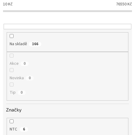
p
10
Kč
76550
Kč
r
o
d
u
k
t
Na skladě
166
ů
Akce
0
Novinka
0
Tip
0
Značky
NTC
6