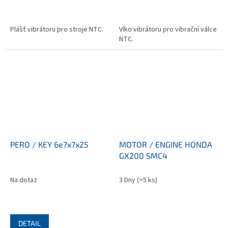
Plášť vibrátoru pro stroje NTC.
Víko vibrátoru pro vibrační válce
NTC.
PERO / KEY 6e7x7x25
MOTOR / ENGINE HONDA
GX200 SMC4
Na dotaz
3 Dny
(>5 ks)
DETAIL