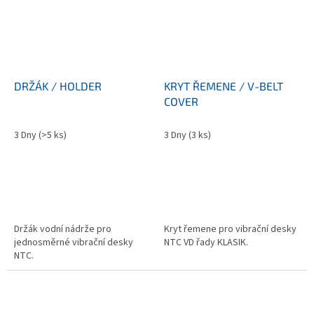
DRŽÁK / HOLDER
KRYT ŘEMENE / V-BELT
COVER
3 Dny
(>5 ks)
3 Dny
(3 ks)
Držák vodní nádrže pro
Kryt řemene pro vibrační desky
jednosměrné vibrační desky
NTC VD řady KLASIK.
NTC.