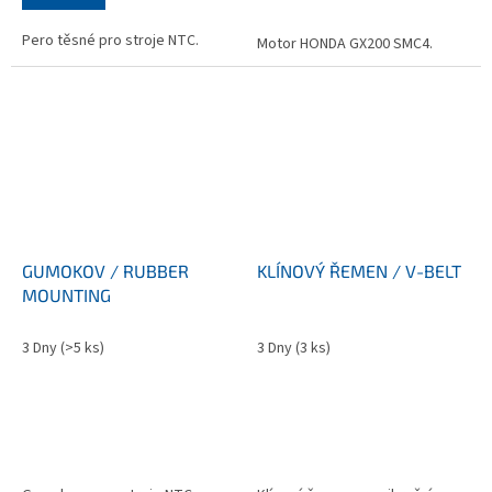
Pero těsné pro stroje NTC.
Motor HONDA GX200 SMC4.
GUMOKOV / RUBBER
KLÍNOVÝ ŘEMEN / V-BELT
MOUNTING
3 Dny
(>5 ks)
3 Dny
(3 ks)