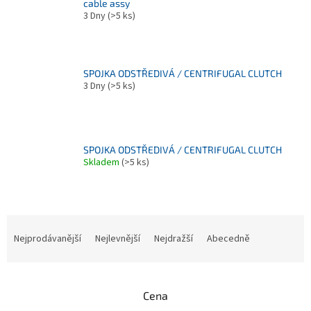
cable assy
3 Dny
(>5 ks)
SPOJKA ODSTŘEDIVÁ / CENTRIFUGAL CLUTCH
3 Dny
(>5 ks)
SPOJKA ODSTŘEDIVÁ / CENTRIFUGAL CLUTCH
Skladem
(>5 ks)
Ř
a
Nejprodávanější
Nejlevnější
Nejdražší
Abecedně
z
e
n
Cena
í