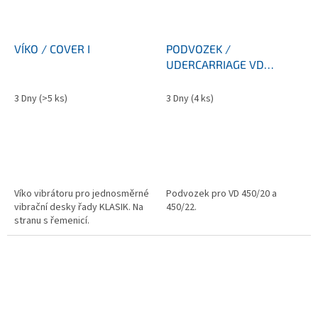
VÍKO / COVER I
PODVOZEK /
UDERCARRIAGE VD
450/20 a 450/22
3 Dny
(>5 ks)
3 Dny
(4 ks)
Víko vibrátoru pro jednosměrné
Podvozek pro VD 450/20 a
vibrační desky řady KLASIK. Na
450/22.
stranu s řemenicí.