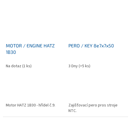
MOTOR / ENGINE HATZ
PERO / KEY 8e7x7x50
1B30
Na dotaz
(1 ks)
3 Dny
(>5 ks)
Motor HATZ 1B30 - hřídel č.9.
Zajišťovací pero pros stroje
NTC.