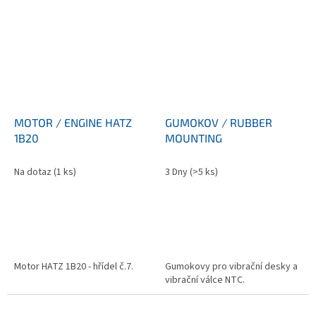
MOTOR / ENGINE HATZ
GUMOKOV / RUBBER
1B20
MOUNTING
Na dotaz
(1 ks)
3 Dny
(>5 ks)
Motor HATZ 1B20 - hřídel č.7.
Gumokovy pro vibrační desky a
vibrační válce NTC.