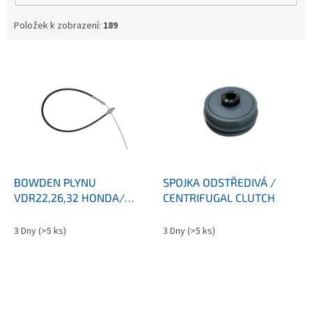
Položek k zobrazení:
189
V
ý
p
i
s
p
r
o
d
BOWDEN PLYNU
SPOJKA ODSTŘEDIVÁ /
u
VDR22,26,32 HONDA/
CENTRIFUGAL CLUTCH
k
Throttle cable assy
t
3 Dny
(>5 ks)
3 Dny
(>5 ks)
ů