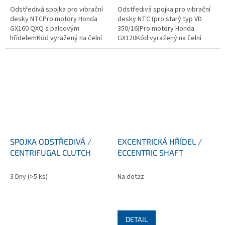
Odstředivá spojka pro vibrační
Odstředivá spojka pro vibrační
desky NTCPro motory Honda
desky NTC (pro starý typ VD
GX160 QXQ s palcovým
350/16)Pro motory Honda
hřídelemKód vyražený na čelní
GX120Kód vyražený na čelní
straně spojky: 090/1136
straně spojky: 080-1172
SPOJKA ODSTŘEDIVÁ /
EXCENTRICKÁ HŘÍDEL /
CENTRIFUGAL CLUTCH
ECCENTRIC SHAFT
3 Dny
(>5 ks)
Na dotaz
DETAIL