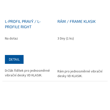
L-PROFIL PRAVÝ / L-
RÁM / FRAME KLASIK
PROFILE RIGHT
Na dotaz
3 Dny
(1 ks)
DETAIL
Držák řídítek pro jednosměrné
Rám pro jednosměrné vibrační
vibrační desky VD KLASIK.
desky VD KLASIK.