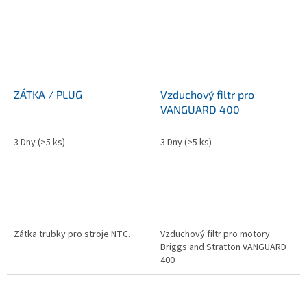
ZÁTKA / PLUG
Vzduchový filtr pro
VANGUARD 400
3 Dny
(>5 ks)
3 Dny
(>5 ks)
Zátka trubky pro stroje NTC.
Vzduchový filtr pro motory
Briggs and Stratton VANGUARD
400