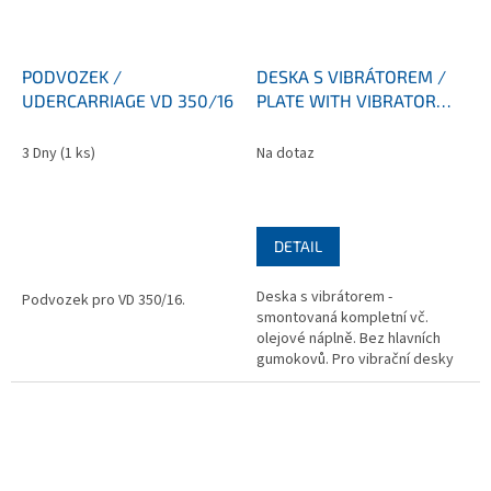
PODVOZEK /
DESKA S VIBRÁTOREM /
UDERCARRIAGE VD 350/16
PLATE WITH VIBRATOR
VD450/22
3 Dny
(1 ks)
Na dotaz
DETAIL
Deska s vibrátorem -
Podvozek pro VD 350/16.
smontovaná kompletní vč.
olejové náplně. Bez hlavních
gumokovů. Pro vibrační desky
NTC VD450/22.