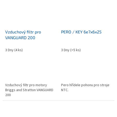
Vzduchový filtr pro
PERO / KEY 6e7x6x25
VANGUARD 200
3 Dny
(4 ks)
3 Dny
(>5 ks)
Vzduchový filtr pro motory
Pero hřídele pohonu pro stroje
Briggs and Stratton VANGUARD
NTC.
200