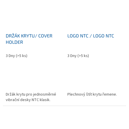
DRŽÁK KRYTU/ COVER
LOGO NTC / LOGO NTC
HOLDER
3 Dny
(>5 ks)
3 Dny
(>5 ks)
Držák krytu pro jednosměrné
Plechnový štít krytu řemene.
vibrační desky NTC klasik.