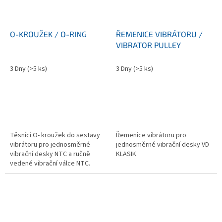
O-KROUŽEK / O-RING
ŘEMENICE VIBRÁTORU /
VIBRATOR PULLEY
3 Dny
(>5 ks)
3 Dny
(>5 ks)
Těsnící O- kroužek do sestavy
Řemenice vibrátoru pro
vibrátoru pro jednosměrné
jednosměrné vibrační desky VD
vibrační desky NTC a ručně
KLASIK
vedené vibrační válce NTC.