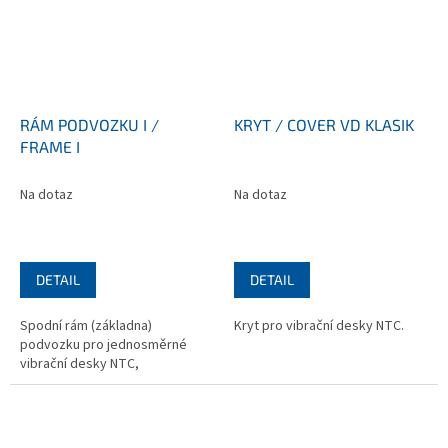
RÁM PODVOZKU I /
KRYT / COVER VD KLASIK
FRAME I
Na dotaz
Na dotaz
DETAIL
DETAIL
Spodní rám (základna)
Kryt pro vibrační desky NTC.
podvozku pro jednosměrné
vibrační desky NTC,