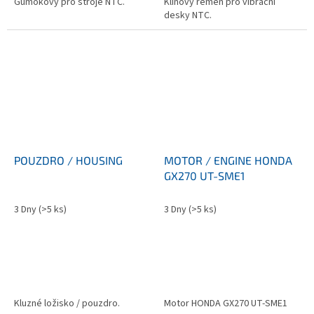
Gumokovy pro stroje NTC.
Klínový řemen pro vibrační
desky NTC.
POUZDRO / HOUSING
MOTOR / ENGINE HONDA
GX270 UT-SME1
3 Dny
(>5 ks)
3 Dny
(>5 ks)
Kluzné ložisko / pouzdro.
Motor HONDA GX270 UT-SME1