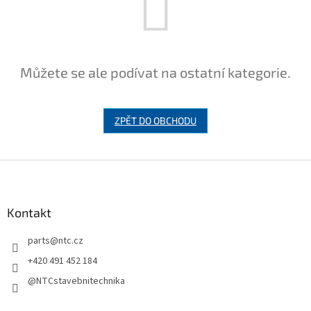
Můžete se ale podívat na ostatní kategorie.
ZPĚT DO OBCHODU
Z
á
p
a
Kontakt
t
parts
@
ntc.cz
í
+420 491 452 184
@NTCstavebnitechnika