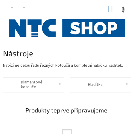
Přejít
NÁKUP
na
obsah
KOŠÍK
Nástroje
Nabízíme celou řadu řezných kotoučů a kompletní nabídku hladítek.
Diamantové
Hladítka
kotouče
Produkty teprve připravujeme.