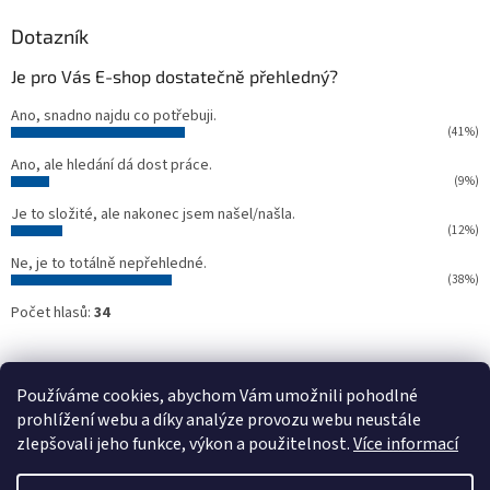
Dotazník
Je pro Vás E-shop dostatečně přehledný?
Ano, snadno najdu co potřebuji.
(41%)
Ano, ale hledání dá dost práce.
(9%)
Je to složité, ale nakonec jsem našel/našla.
(12%)
Ne, je to totálně nepřehledné.
(38%)
Počet hlasů:
34
Oficiální webové stránky NTC
Půjčovna stavebních strojů NTC
Používáme cookies, abychom Vám umožnili pohodlné
prohlížení webu a díky analýze provozu webu neustále
zlepšovali jeho funkce, výkon a použitelnost.
Více informací
Vytvořil Shoptet