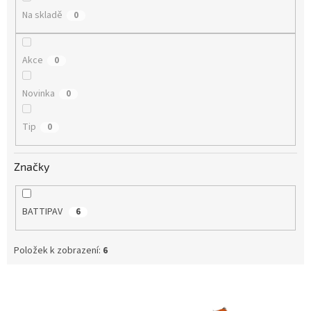
t
Na skladě
0
ů
Akce
0
Novinka
0
Tip
0
Značky
BATTIPAV
6
Položek k zobrazení:
6
V
ý