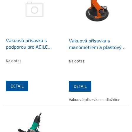
p
i
s
p
r
o
d
Vakuová přísavka s
Vakuová přísavka s
u
podporou pro AGILE
manometrem a plastovým
k
systém (Ex.nr.: 11004/1)
krytem (Ex.nr.: 11047)
t
Na dotaz
Na dotaz
ů
DETAIL
DETAIL
Vakuová přísavka na dlaždice