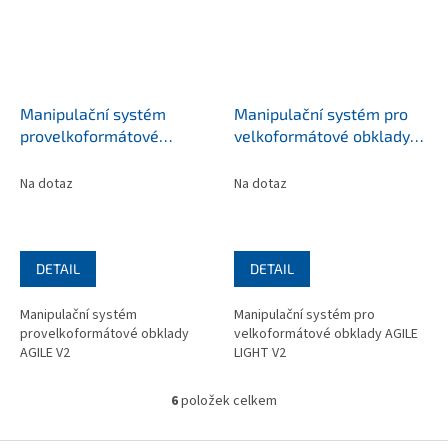
Manipulační systém
Manipulační systém pro
provelkoformátové
velkoformátové obklady
obklady AGILE V2 (Ex.nr.:
AGILE LIGHT V2 (Ex.nr.:
11001/1)
11002/1)
Na dotaz
Na dotaz
DETAIL
DETAIL
Manipulační systém
Manipulační systém pro
provelkoformátové obklady
velkoformátové obklady AGILE
AGILE V2
LIGHT V2
6
položek celkem
O
v
l