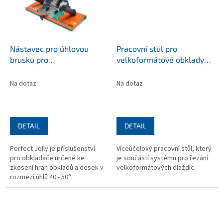
Nástavec pro úhlovou
Pracovní stůl pro
brusku pro
velkoformátové obklady
velkoformátové obklady
BATTIPAV MULTI BENCH
PERFECT JOLLY (Ex.nr.:
Na dotaz
Na dotaz
11401)
DETAIL
DETAIL
Perfect Jolly je příslušenství
Víceúčelový pracovní stůl, který
pro obkladače určené ke
je součástí systému pro řezání
zkosení hran obkladů a desek v
velkoformátových dlaždic.
rozmezí úhlů 40 - 50°.
Jednoduché použití a
manipulace přímo na pracoviši.