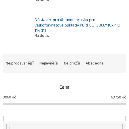
Na dotaz
Nástavec pro úhlovou brusku pro
velkoformátové obklady PERFECT JOLLY (Ex.nr.:
11401)
Na dotaz
Ř
a
Nejprodávanější
Nejlevnější
Nejdražší
Abecedně
z
e
n
Cena
í
p
3060
Kč
63750
Kč
r
o
d
u
k