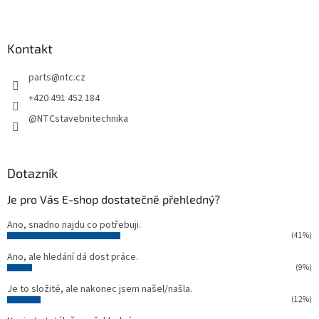
Z
á
á
d
p
a
a
Kontakt
c
t
í
parts
@
ntc.cz
í
p
r
+420 491 452 184
v
@NTCstavebnitechnika
k
y
v
ý
Dotazník
p
i
Je pro Vás E-shop dostatečně přehledný?
s
u
Ano, snadno najdu co potřebuji.
(41%)
Ano, ale hledání dá dost práce.
(9%)
Je to složité, ale nakonec jsem našel/našla.
(12%)