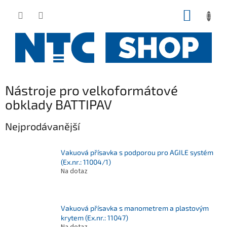
Přejít
NÁKUP
na
obsah
KOŠÍK
Nástroje pro velkoformátové
obklady BATTIPAV
Nejprodávanější
Vakuová přísavka s podporou pro AGILE systém
(Ex.nr.: 11004/1)
Na dotaz
Vakuová přísavka s manometrem a plastovým
krytem (Ex.nr.: 11047)