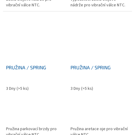
vibrační válce NTC.
nádrže pro vibrační válce NTC.
PRUŽINA / SPRING
PRUŽINA / SPRING
3 Dny
(>5 ks)
3 Dny
(>5 ks)
Pružina parkovací brzdy pro
Pružina aretace oje pro vibrační
vibrační válce NTC.
válce NTC.