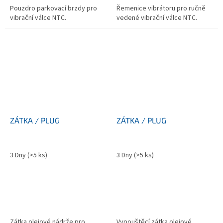
Pouzdro parkovací brzdy pro
Řemenice vibrátoru pro ručně
vibrační válce NTC.
vedené vibrační válce NTC.
ZÁTKA / PLUG
ZÁTKA / PLUG
3 Dny
(>5 ks)
3 Dny
(>5 ks)
Zátka olejové nádrže pro
Vypouštěcí zátka olejové