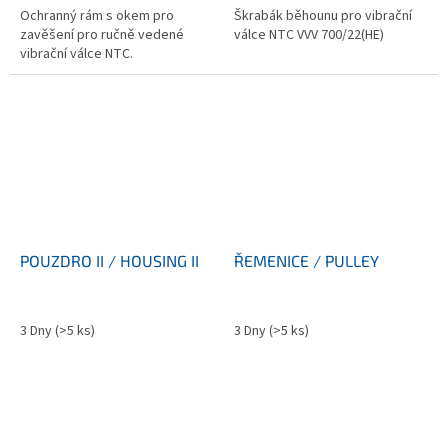
Ochranný rám s okem pro
Škrabák běhounu pro vibrační
zavěšení pro ručně vedené
válce NTC VVV 700/22(HE)
vibrační válce NTC.
POUZDRO II / HOUSING II
ŘEMENICE / PULLEY
3 Dny
(>5 ks)
3 Dny
(>5 ks)