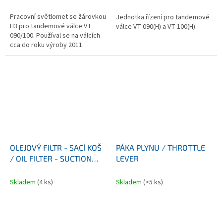
Pracovní světlomet se žárovkou
Jednotka řízení pro tandemové
H3 pro tandemové válce VT
válce VT 090(H) a VT 100(H).
090/100. Používal se na válcích
cca do roku výroby 2011.
OLEJOVÝ FILTR - SACÍ KOŠ
PÁKA PLYNU / THROTTLE
/ OIL FILTER - SUCTION
LEVER
STRAINER
Skladem
(4 ks)
Skladem
(>5 ks)