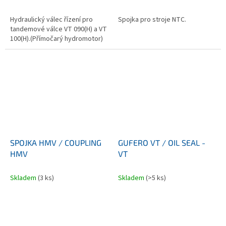
Hydraulický válec řízení pro
Spojka pro stroje NTC.
tandemové válce VT 090(H) a VT
100(H).(Přímočarý hydromotor)
SPOJKA HMV / COUPLING
GUFERO VT / OIL SEAL -
HMV
VT
Skladem
(3 ks)
Skladem
(>5 ks)