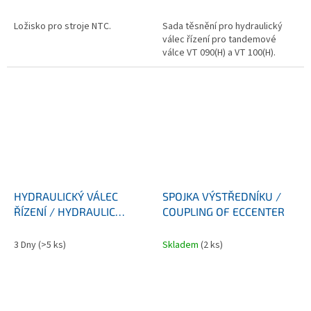
Ložisko pro stroje NTC.
Sada těsnění pro hydraulický
válec řízení pro tandemové
válce VT 090(H) a VT 100(H).
HYDRAULICKÝ VÁLEC
SPOJKA VÝSTŘEDNÍKU /
ŘÍZENÍ / HYDRAULIC
COUPLING OF ECCENTER
CYLINDER OF STERING
3 Dny
(>5 ks)
Skladem
(2 ks)