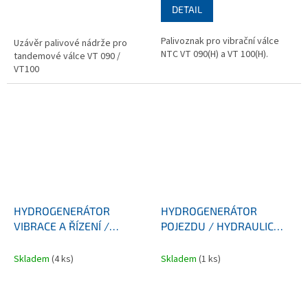
DETAIL
Palivoznak pro vibrační válce
Uzávěr palivové nádrže pro
NTC VT 090(H) a VT 100(H).
tandemové válce VT 090 /
VT100
HYDROGENERÁTOR
HYDROGENERÁTOR
VIBRACE A ŘÍZENÍ /
POJEZDU / HYDRAULIC
HYDRAULIC PUMP OF
PUMP OF TRAVEL VT
VIBRATION AND STEERING
090/100
Skladem
(4 ks)
Skladem
(1 ks)
VT 090/100