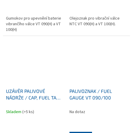
Gumokov pro upevnění baterie
Olejoznak pro vibrační válce
vibrančího válce VT 090(H) a VT
NTC VT 090(H) a VT 100(H).
100(H)
UZÁVĚR PALIVOVÉ
PALIVOZNAK / FUEL
NÁDRŽE / CAP, FUEL TANK
GAUGE VT 090/100
VT 090/100
Skladem
(>5 ks)
Na dotaz