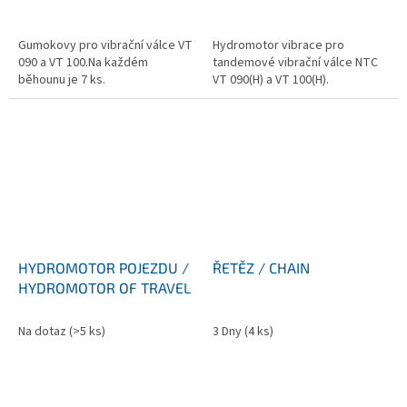
Gumokovy pro vibrační válce VT
Hydromotor vibrace pro
090 a VT 100.Na každém
tandemové vibrační válce NTC
běhounu je 7 ks.
VT 090(H) a VT 100(H).
HYDROMOTOR POJEZDU /
ŘETĚZ / CHAIN
HYDROMOTOR OF TRAVEL
Na dotaz
(>5 ks)
3 Dny
(4 ks)