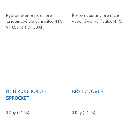
Hydromotor pojezdu pro
Řetěz dvouřadý pro ručně
tandemové vibrační válce NTC
vedené vibrační válce NTC.
VT 090(H) a VT 100(H).
ŘETĚZOVÉ KOLO /
KRYT / COVER
SPROCKET
3 Dny
(>5 ks)
3 Dny
(>5 ks)