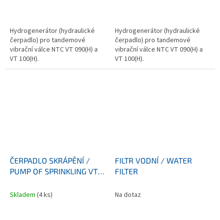
Hydrogenerátor (hydraulické
Hydrogenerátor (hydraulické
čerpadlo) pro tandemové
čerpadlo) pro tandemové
vibrační válce NTC VT 090(H) a
vibrační válce NTC VT 090(H) a
VT 100(H).
VT 100(H).
ČERPADLO SKRÁPĚNÍ /
FILTR VODNÍ / WATER
PUMP OF SPRINKLING VT
FILTER
090/100
Skladem
(4 ks)
Na dotaz