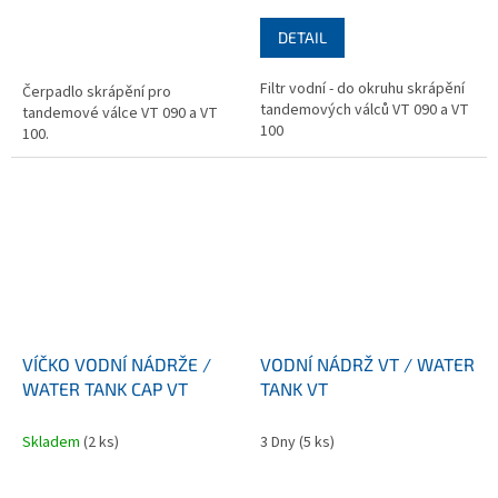
DETAIL
Filtr vodní - do okruhu skrápění
Čerpadlo skrápění pro
tandemových válců VT 090 a VT
tandemové válce VT 090 a VT
100
100.
VÍČKO VODNÍ NÁDRŽE /
VODNÍ NÁDRŽ VT / WATER
WATER TANK CAP VT
TANK VT
Skladem
(2 ks)
3 Dny
(5 ks)