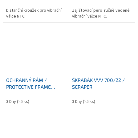
Distanční kroužek pro vibrační
Zajišťovací pero ručně vedené
válce NTC.
vibrační válce NTC.
OCHRANNÝ RÁM /
ŠKRABÁK VVV 700/22 /
PROTECTIVE FRAME
SCRAPER
VVV700
3 Dny
(>5 ks)
3 Dny
(>5 ks)