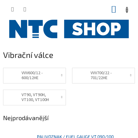
Přejít
NÁKUP
na
obsah
KOŠÍK
Vibrační válce
VVV600/12 -
VVV700/22 -
600/12HE
701/22HE
VT90, VT90H,
VT100, VT100H
Nejprodávanější
PALIVOZNAK / FUEL GAUGE VT 090/100