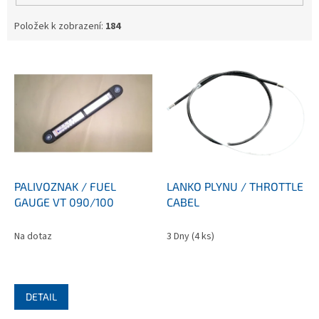
Položek k zobrazení:
184
V
ý
p
i
s
p
r
o
d
PALIVOZNAK / FUEL
LANKO PLYNU / THROTTLE
u
GAUGE VT 090/100
CABEL
k
t
Na dotaz
3 Dny
(4 ks)
ů
DETAIL