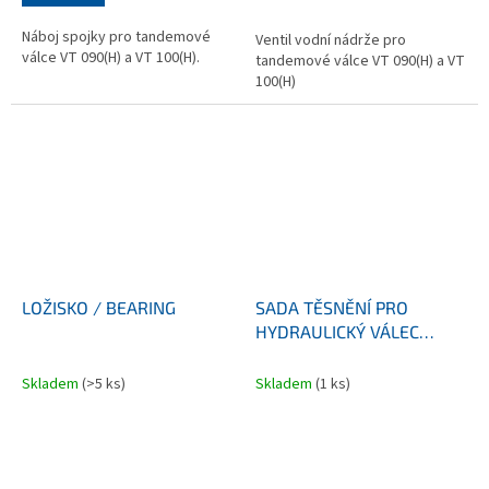
Náboj spojky pro tandemové
Ventil vodní nádrže pro
válce VT 090(H) a VT 100(H).
tandemové válce VT 090(H) a VT
100(H)
LOŽISKO / BEARING
SADA TĚSNĚNÍ PRO
HYDRAULICKÝ VÁLEC
ŘÍZENÍ / SEAL KIT FOR
HYDRAULIC CYLINDER OF
Skladem
(>5 ks)
Skladem
(1 ks)
STERING