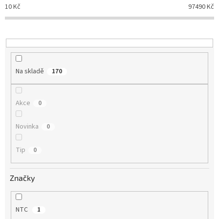
p
10
Kč
97490
Kč
r
o
d
u
k
t
Na skladě
170
ů
Akce
0
Novinka
0
Tip
0
Značky
NTC
1