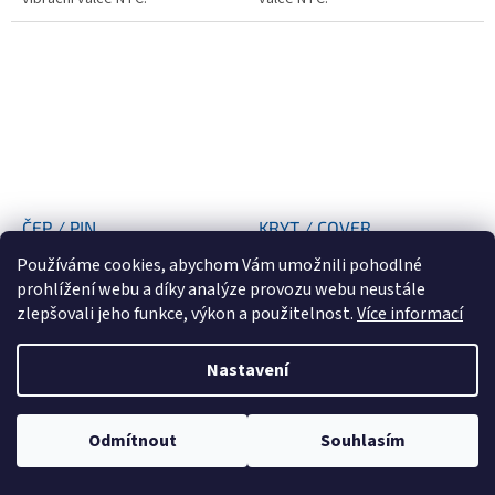
ČEP / PIN
KRYT / COVER
Používáme cookies, abychom Vám umožnili pohodlné
prohlížení webu a díky analýze provozu webu neustále
3 Dny
(>5 ks)
3 Dny
(>5 ks)
zlepšovali jeho funkce, výkon a použitelnost.
Více informací
Nastavení
Odmítnout
Souhlasím
Čep aretace oje pro vibrační
Kryt pro vibrační válce NTC.
válce NTC.