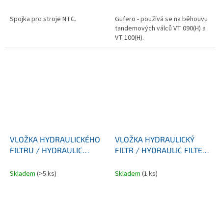
Spojka pro stroje NTC.
Gufero - používá se na běhouvu
tandemových válců VT 090(H) a
VT 100(H).
VLOŽKA HYDRAULICKÉHO
VLOŽKA HYDRAULICKÝ
FILTRU / HYDRAULIC
FILTR / HYDRAULIC FILTER
FILTER ELEMENT
ELEMENT
Skladem
(>5 ks)
Skladem
(1 ks)