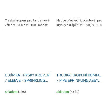
Tryska kropení pro tandemové
Matice převlečná, plastová, pro
válce VT 090 a VT 100 - mosaz
krysky skrápění VT 090 / VT 100
OBJÍMKA TRYSKY KROPENÍ
TRUBKA KROPENÍ KOMPL.
/ SLEEVE - SPRINKLING
/ PIPE SPRINKLING ASSY
NOZZLE VT
VT 090/100
Skladem
(1 ks)
Skladem
(>5 ks)