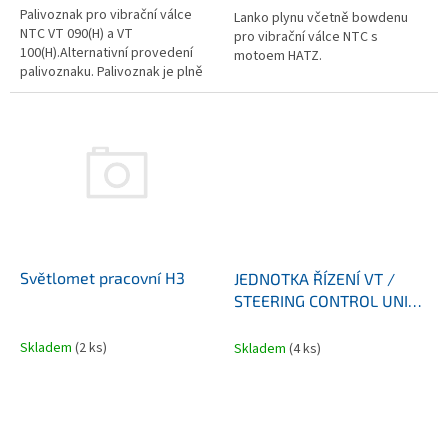
Palivoznak pro vibrační válce
Lanko plynu včetně bowdenu
NTC VT 090(H) a VT
pro vibrační válce NTC s
100(H).Alternativní provedení
motoem HATZ.
palivoznaku. Palivoznak je plně
zaměnitelný za obj.č.
6385171921.Používá se pro
stroje od r.v. 2024.
Světlomet pracovní H3
JEDNOTKA ŘÍZENÍ VT /
STEERING CONTROL UNIT
VT
Skladem
(2 ks)
Skladem
(4 ks)