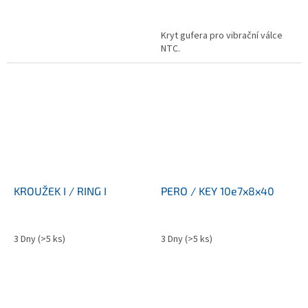
Kryt gufera pro vibrační válce
NTC.
KROUŽEK I / RING I
PERO / KEY 10e7x8x40
3 Dny
(>5 ks)
3 Dny
(>5 ks)