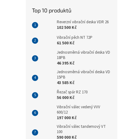
Top 10 produktů
Reverzní vibrační deska VDR 26
102 500 Kč
Vibrační pěch NT 72P
61 500 Kč
Jednosměrná vibrační deska VD
18PB
46 395 Kč
Jednosměrná vibrační deska VD
15PB
43 585 Kč
Řezač spár RZ 170
56 000 Kč
Vibrační válec vedený VVV
600/12
197 000 Kč
Vibrační válec tandemový VT
100
590 000 Kč