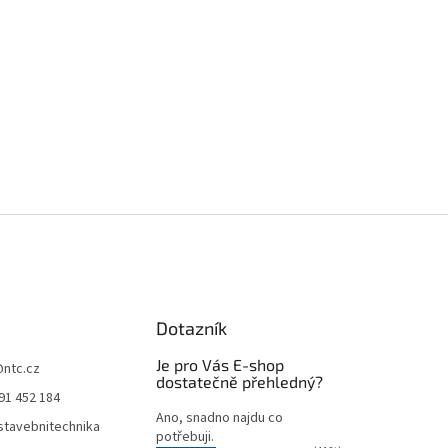
Dotazník
Je pro Vás E-shop
@
ntc.cz
dostatečně přehledný?
91 452 184
Ano, snadno najdu co
tavebnitechnika
potřebuji.