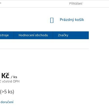
PODMÍNKY
PODMÍNKY OCHRANY OSOBNÍCH ÚDAJŮ
Přihlášení
NÁKUPNÍ
Prázdný košík
KOŠÍK
stroje
Hodnocení obchodu
Značky
 Kč
/ ks
č včetně DPH
(>5 ks)
 doručení