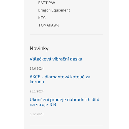
BATTIPAV
Dragon Equipment
NTC
TOMAHAWK
Novinky
Válečková vibrační deska
14.6.2024
AKCE - diamantový kotouč za
korunu
25.1.2024
Ukončení prodeje náhradních dílů
na stroje JCB
5.12.2023