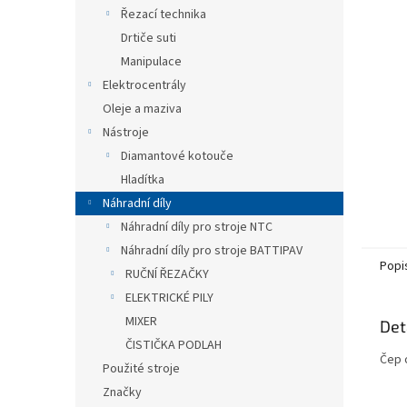
n
Řezací technika
e
Drtiče suti
l
Manipulace
Elektrocentrály
Oleje a maziva
Nástroje
Diamantové kotouče
Hladítka
Náhradní díly
Náhradní díly pro stroje NTC
Náhradní díly pro stroje BATTIPAV
Popi
RUČNÍ ŘEZAČKY
ELEKTRICKÉ PILY
MIXER
Det
ČISTIČKA PODLAH
Čep 
Použité stroje
Značky