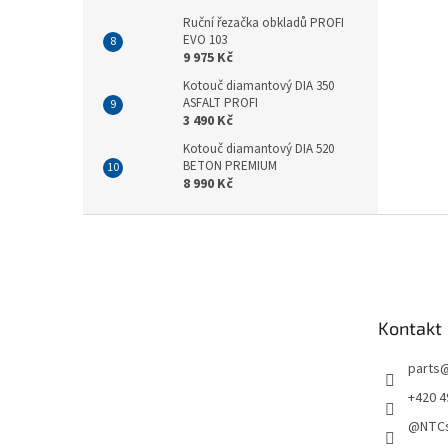
Ruční řezačka obkladů PROFI
EVO 103
9 975 Kč
Kotouč diamantový DIA 350
ASFALT PROFI
3 490 Kč
Kotouč diamantový DIA 520
BETON PREMIUM
8 990 Kč
Z
á
p
a
t
Kontakt
í
parts
+420 4
@NTCs