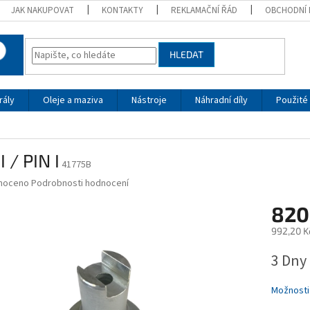
JAK NAKUPOVAT
KONTAKTY
REKLAMAČNÍ ŘÁD
OBCHODNÍ 
HLEDAT
rály
Oleje a maziva
Nástroje
Náhradní díly
Použité 
I / PIN I
41775B
né
noceno
Podrobnosti hodnocení
ní
820
u
992,20 K
Měrná
3 Dny
cena:
ek.
Možnosti