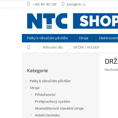
Přejít
+420 491 452 184
parts@ntc.cz
na
obsah
Patky k vibračním pěchům
Stroje
Elektrocent
Domů
Náhradní díly
DRŽÁK / HOLDER
P
DRŽ
o
Přeskočit
s
Průměr
Neohod
Kategorie
kategorie
t
hodnoce
r
produkt
Patky k vibračním pěchům
a
je
Stroje
0,0
n
z
Příslušenství
n
5
í
Protiprachový systém
hvězdič
p
Akumulátorové stavební stroje
a
Hutnící technika