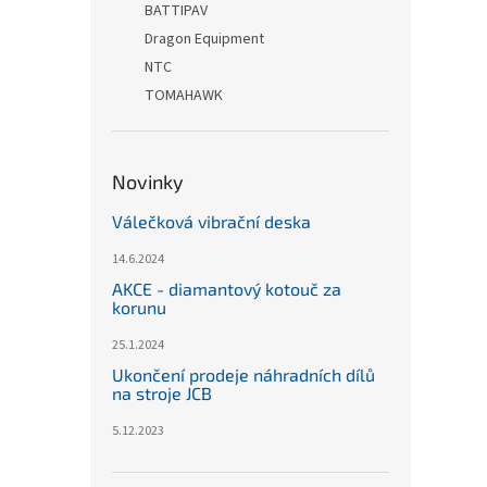
BATTIPAV
Dragon Equipment
NTC
TOMAHAWK
Novinky
Válečková vibrační deska
14.6.2024
AKCE - diamantový kotouč za
korunu
25.1.2024
Ukončení prodeje náhradních dílů
na stroje JCB
5.12.2023