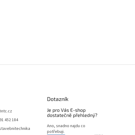
Dotazník
Je pro Vás E-shop
@
ntc.cz
dostatečně přehledný?
91 452 184
Ano, snadno najdu co
tavebnitechnika
potřebuji.