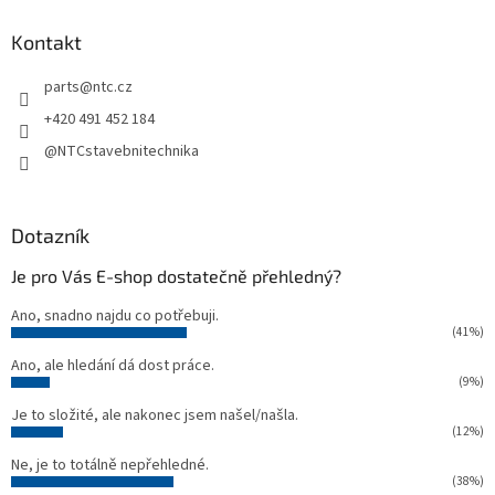
p
a
Kontakt
t
parts
@
ntc.cz
í
+420 491 452 184
@NTCstavebnitechnika
Dotazník
Je pro Vás E-shop dostatečně přehledný?
Ano, snadno najdu co potřebuji.
(41%)
Ano, ale hledání dá dost práce.
(9%)
Je to složité, ale nakonec jsem našel/našla.
(12%)
Ne, je to totálně nepřehledné.
(38%)