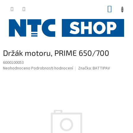
Přejít
NÁKUP
na
obsah
KOŠÍK
Držák motoru, PRIME 650/700
6000100053
Průměrné
Neohodnoceno
Podrobnosti hodnocení
Značka:
BATTIPAV
hodnocení
produktu
je
0,0
z
5
hvězdiček.