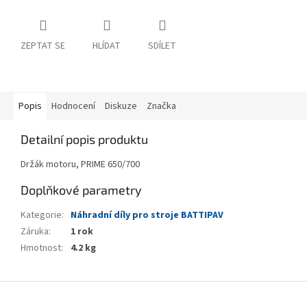
ZEPTAT SE
HLÍDAT
SDÍLET
Popis
Hodnocení
Diskuze
Značka
Detailní popis produktu
Držák motoru, PRIME 650/700
Doplňkové parametry
Kategorie
:
Náhradní díly pro stroje BATTIPAV
Záruka
:
1 rok
Hmotnost
:
4.2 kg
Z
á