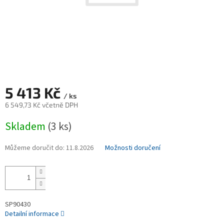
5 413 Kč
/ ks
6 549,73 Kč včetně DPH
Měrná
Skladem
(3 ks)
cena:
Můžeme doručit do:
11.8.2026
Možnosti doručení
SP90430
Detailní informace