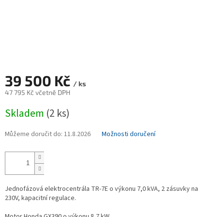
39 500 Kč
/ ks
47 795 Kč včetně DPH
Měrná
Skladem
(2 ks)
cena:
Můžeme doručit do:
11.8.2026
Možnosti doručení
Jednofázová elektrocentrála TR-7E o výkonu 7,0 kVA, 2 zásuvky na
230V, kapacitní regulace.
Motor Honda GX390 o výkonu 8,7 kW.