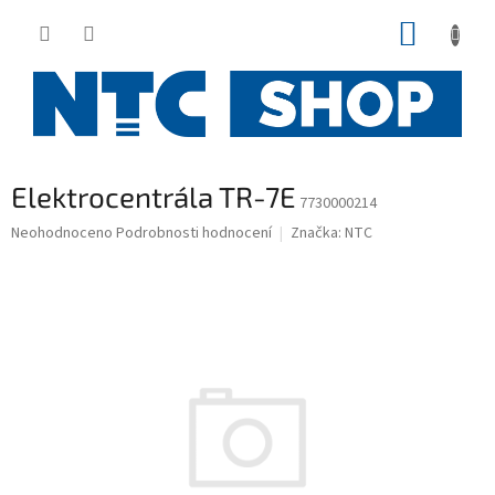
Přejít
NÁKUP
na
obsah
KOŠÍK
Elektrocentrála TR-7E
7730000214
Průměrné
Neohodnoceno
Podrobnosti hodnocení
Značka:
NTC
hodnocení
produktu
je
0,0
z
5
hvězdiček.