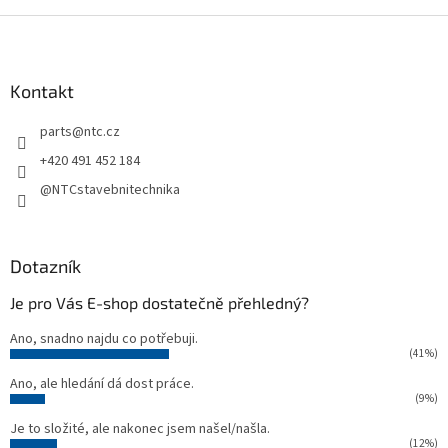
Z
á
p
a
Kontakt
t
parts
@
ntc.cz
í
+420 491 452 184
@NTCstavebnitechnika
Dotazník
Je pro Vás E-shop dostatečně přehledný?
Ano, snadno najdu co potřebuji.
(41%)
Ano, ale hledání dá dost práce.
(9%)
Je to složité, ale nakonec jsem našel/našla.
(12%)