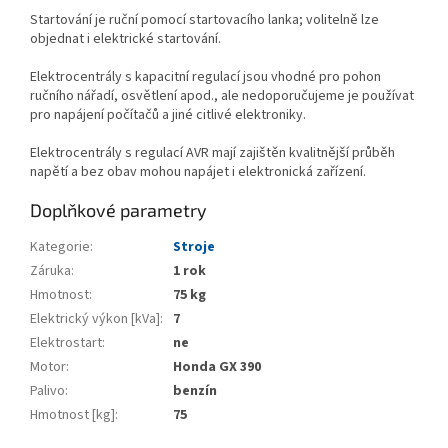
Startování je ruční pomocí startovacího lanka; volitelně lze
objednat i elektrické startování.
Elektrocentrály s kapacitní regulací jsou vhodné pro pohon
ručního nářadí, osvětlení apod., ale nedoporučujeme je používat
pro napájení počítačů a jiné citlivé elektroniky.
Elektrocentrály s regulací AVR mají zajištěn kvalitnější průběh
napětí a bez obav mohou napájet i elektronická zařízení.
Doplňkové parametry
Kategorie
:
Stroje
Záruka
:
1 rok
Hmotnost
:
75 kg
Elektrický výkon [kVa]
:
7
Elektrostart
:
ne
Motor
:
Honda GX 390
Palivo
:
benzín
Hmotnost [kg]
:
75