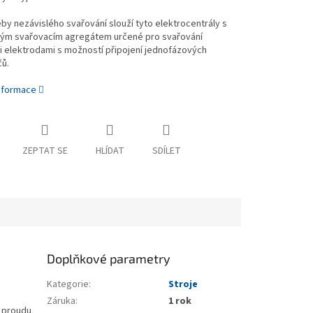
by nezávislého svařování slouží tyto elektrocentrály s
ým svařovacím agregátem určené pro svařování
i elektrodami s možností připojení jednofázových
ů.
informace
ZEPTAT SE
HLÍDAT
SDÍLET
Doplňkové parametry
Kategorie
:
Stroje
Záruka
:
1 rok
k proudu