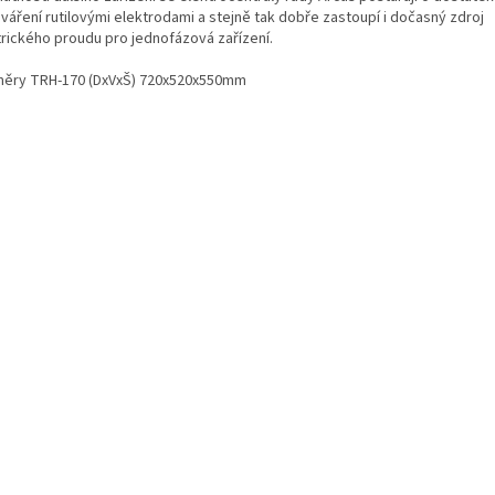
váření rutilovými elektrodami a stejně tak dobře zastoupí i dočasný zdroj
trického proudu pro jednofázová zařízení.
ěry TRH-170 (DxVxŠ) 720x520x550mm