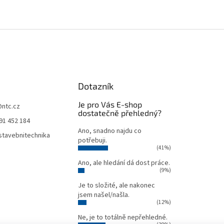
Dotazník
Je pro Vás E-shop
@
ntc.cz
dostatečně přehledný?
91 452 184
Ano, snadno najdu co
tavebnitechnika
potřebuji.
(41%)
Ano, ale hledání dá dost práce.
(9%)
Je to složité, ale nakonec
jsem našel/našla.
(12%)
Ne, je to totálně nepřehledné.