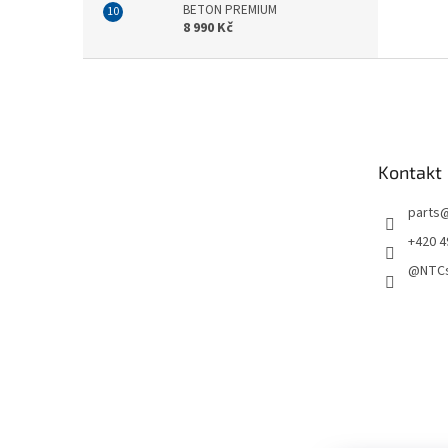
BETON PREMIUM
8 990 Kč
Z
á
p
a
t
Kontakt
í
parts
+420 4
@NTCs