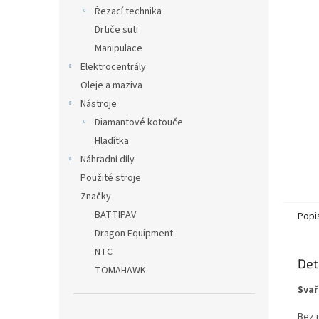
n
Řezací technika
e
Drtiče suti
l
Manipulace
Elektrocentrály
Oleje a maziva
Nástroje
Diamantové kotouče
Hladítka
Náhradní díly
Použité stroje
Značky
BATTIPAV
Popi
Dragon Equipment
NTC
Det
TOMAHAWK
Svař
Bez 