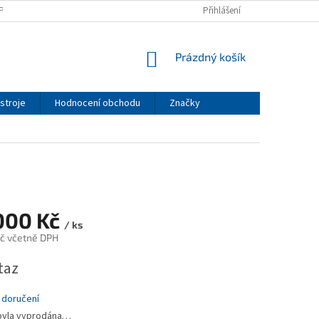
PODMÍNKY
PODMÍNKY OCHRANY OSOBNÍCH ÚDAJŮ
Přihlášení
NÁKUPNÍ
Prázdný košík
KOŠÍK
stroje
Hodnocení obchodu
Značky
000 Kč
/ ks
č včetně DPH
taz
 doručení
byla vyprodána…