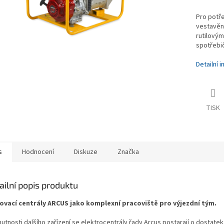
Pro potře
vestavěn
rutilovým
spotřebič
Detailní 
TISK
s
Hodnocení
Diskuze
Značka
ailní popis produktu
ovací centrály ARCUS jako komplexní pracoviště pro výjezdní tým.
nutnosti dalšího zařízení se elektrocentrály řady Arcus postarají o dostate