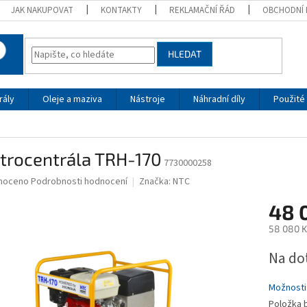
JAK NAKUPOVAT
KONTAKTY
REKLAMAČNÍ ŘÁD
OBCHODNÍ 
HLEDAT
rály
Oleje a maziva
Nástroje
Náhradní díly
Použité 
trocentrála TRH-170
7730000258
né
noceno
Podrobnosti hodnocení
Značka:
NTC
ní
48 
u
58 080 K
Měrná
Na do
cena:
ek.
Možnosti
Položka 