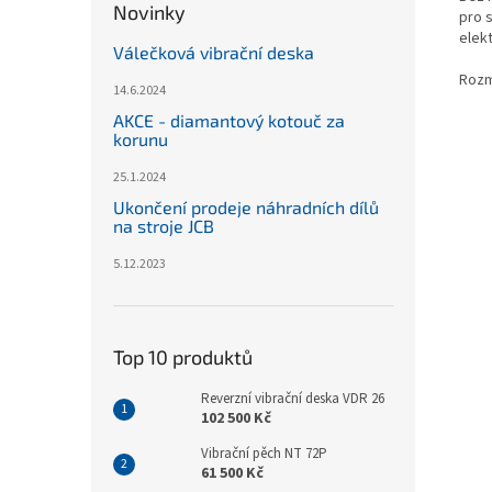
Novinky
pro s
elek
Válečková vibrační deska
Rozm
14.6.2024
AKCE - diamantový kotouč za
korunu
25.1.2024
Ukončení prodeje náhradních dílů
na stroje JCB
5.12.2023
Top 10 produktů
Reverzní vibrační deska VDR 26
102 500 Kč
Vibrační pěch NT 72P
61 500 Kč