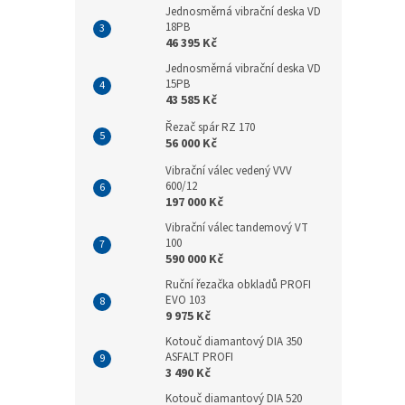
Jednosměrná vibrační deska VD
18PB
46 395 Kč
Jednosměrná vibrační deska VD
15PB
43 585 Kč
Řezač spár RZ 170
56 000 Kč
Vibrační válec vedený VVV
600/12
197 000 Kč
Vibrační válec tandemový VT
100
590 000 Kč
Ruční řezačka obkladů PROFI
EVO 103
9 975 Kč
Kotouč diamantový DIA 350
ASFALT PROFI
3 490 Kč
Kotouč diamantový DIA 520