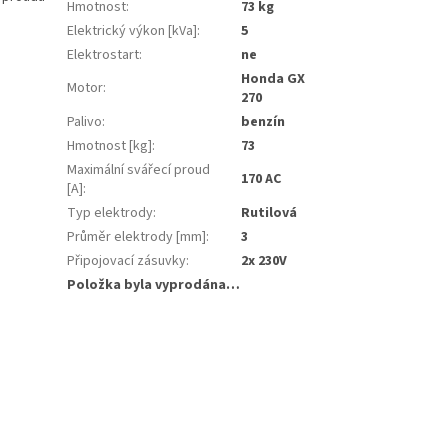
Hmotnost
:
73 kg
Elektrický výkon [kVa]
:
5
Elektrostart
:
ne
Honda GX
Motor
:
270
Palivo
:
benzín
Hmotnost [kg]
:
73
Maximální svářecí proud
170 AC
[A]
:
Typ elektrody
:
Rutilová
Průměr elektrody [mm]
:
3
Připojovací zásuvky
:
2x 230V
Položka byla vyprodána…