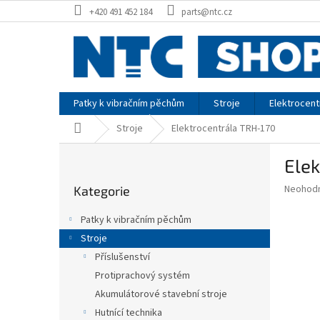
Přejít
+420 491 452 184
parts@ntc.cz
na
obsah
Patky k vibračním pěchům
Stroje
Elektrocent
Domů
Stroje
Elektrocentrála TRH-170
P
Elek
o
Přeskočit
s
Průměr
Neohod
Kategorie
kategorie
t
hodnoce
r
produkt
Patky k vibračním pěchům
a
je
Stroje
0,0
n
z
Příslušenství
n
5
í
Protiprachový systém
hvězdič
p
Akumulátorové stavební stroje
a
Hutnící technika