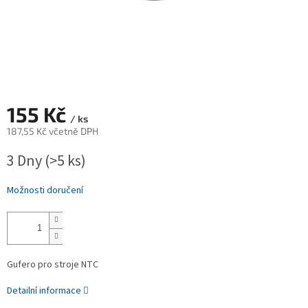
155 Kč
/ ks
187,55 Kč včetně DPH
Měrná
3 Dny
(>5 ks)
cena:
Možnosti doručení
Gufero pro stroje NTC
Detailní informace