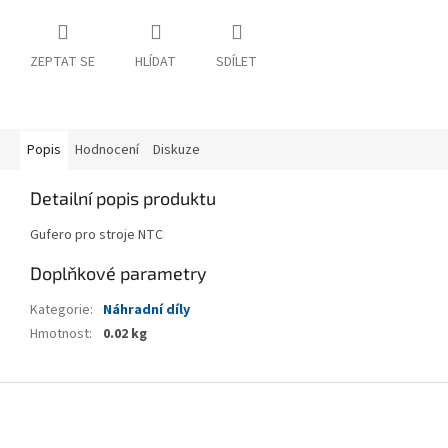
ZEPTAT SE
HLÍDAT
SDÍLET
Popis
Hodnocení
Diskuze
Detailní popis produktu
Gufero pro stroje NTC
Doplňkové parametry
Kategorie
:
Náhradní díly
Hmotnost
:
0.02 kg
Z
á
p