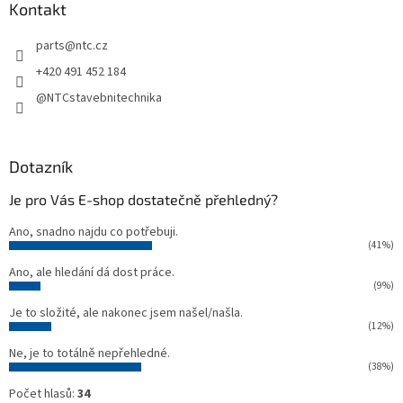
a
Kontakt
t
parts
@
ntc.cz
í
+420 491 452 184
@NTCstavebnitechnika
Dotazník
Je pro Vás E-shop dostatečně přehledný?
Ano, snadno najdu co potřebuji.
(41%)
Ano, ale hledání dá dost práce.
(9%)
Je to složité, ale nakonec jsem našel/našla.
(12%)
Ne, je to totálně nepřehledné.
(38%)
Počet hlasů:
34