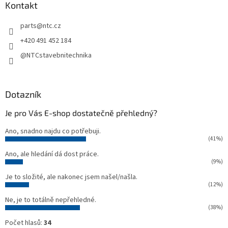
a
Kontakt
t
parts
@
ntc.cz
í
+420 491 452 184
@NTCstavebnitechnika
Dotazník
Je pro Vás E-shop dostatečně přehledný?
Ano, snadno najdu co potřebuji.
(41%)
Ano, ale hledání dá dost práce.
(9%)
Je to složité, ale nakonec jsem našel/našla.
(12%)
Ne, je to totálně nepřehledné.
(38%)
Počet hlasů:
34