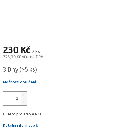
230 Kč
/ ks
278,30 Kč včetně DPH
Měrná
3 Dny
(>5 ks)
cena:
Možnosti doručení
Gufero pro stroje NTC
Detailní informace