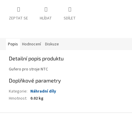
ZEPTAT SE
HLÍDAT
SDÍLET
Popis
Hodnocení
Diskuze
Detailní popis produktu
Gufero pro stroje NTC
Doplňkové parametry
Kategorie
:
Náhradní díly
Hmotnost
:
0.02 kg
Z
á
p