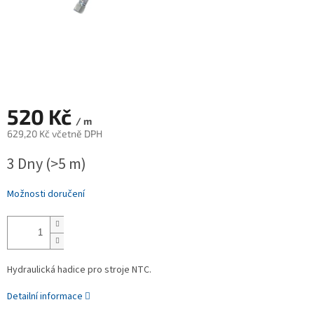
520 Kč
/ m
629,20 Kč včetně DPH
Měrná
3 Dny
(>5 m)
cena:
Možnosti doručení
Hydraulická hadice pro stroje NTC.
Detailní informace