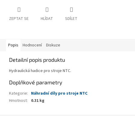
ZEPTAT SE
HLÍDAT
SDÍLET
Popis
Hodnocení
Diskuze
Detailní popis produktu
Hydraulická hadice pro stroje NTC.
Doplňkové parametry
Kategorie
:
Náhradní díly pro stroje NTC
Hmotnost
:
0.31 kg
Z
á
p