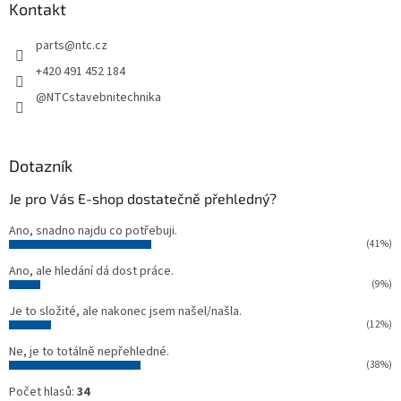
a
Kontakt
t
parts
@
ntc.cz
í
+420 491 452 184
@NTCstavebnitechnika
Dotazník
Je pro Vás E-shop dostatečně přehledný?
Ano, snadno najdu co potřebuji.
(41%)
Ano, ale hledání dá dost práce.
(9%)
Je to složité, ale nakonec jsem našel/našla.
(12%)
Ne, je to totálně nepřehledné.
(38%)
Počet hlasů:
34