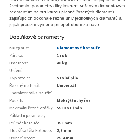
životnostní parametry díky laserem vařeným diamantovým
segmentům se strukturou přesně řazených diamantů
zajišťujících dokonalé řezné úhly jednotlivých diamantů a
jejich precizní výměnu při opotřebení za nové.
Doplňkové parametry
Kategorie
:
Diamantové kotouče
Záruka
:
1 rok
Hmotnost
:
40 kg
Určení
:
Typ stroje
:
Stolní pila
Řezaný materiál
:
Univerzál
Charakteristika použití
:
Použití
:
Mokrý/Suchý řez
Maximální řezné otáčky
:
5500 ot./min
Základní parametry
:
Průměr kotouče
:
350 mm
Tloušťka těla kotouče
:
2,3 mm
Upínací otvor
:
25,4 mm