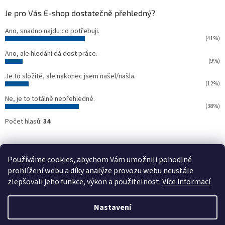
Je pro Vás E-shop dostatečně přehledný?
Ano, snadno najdu co potřebuji.
(41%)
Ano, ale hledání dá dost práce.
(9%)
Je to složité, ale nakonec jsem našel/našla.
(12%)
Ne, je to totálně nepřehledné.
(38%)
Počet hlasů:
34
Oficiální webové stránky NTC
Půjčovna stavebních strojů NTC
Používáme cookies, abychom Vám umožnili pohodlné
prohlížení webu a díky analýze provozu webu neustále
zlepšovali jeho funkce, výkon a použitelnost.
Více informací
Vytvořil Shoptet
Nastavení