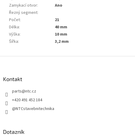
Zamykací otvor
:
Ano
Řezný segment
:
Počet
:
21
Délka
:
40 mm
Výška
:
10 mm
Šířka
:
3,2 mm
Z
á
p
a
Kontakt
t
parts
@
ntc.cz
í
+420 491 452 184
@NTCstavebnitechnika
Dotazník