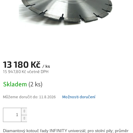
13 180 Kč
/ ks
15 947,80 Kč včetně DPH
Měrná
Skladem
(2 ks)
cena:
Můžeme doručit do:
11.8.2026
Možnosti doručení
Diamantový kotouč řady INFINITY univerzál; pro stolní pily; průměr