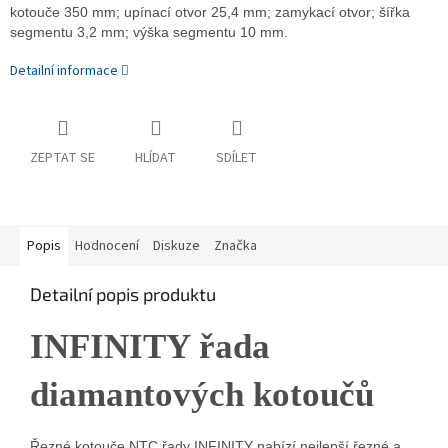
kotouče 350 mm; upínací otvor 25,4 mm; zamykací otvor; šířka
segmentu 3,2 mm; výška segmentu 10 mm.
Detailní informace
ZEPTAT SE
HLÍDAT
SDÍLET
Popis
Hodnocení
Diskuze
Značka
Detailní popis produktu
INFINITY řada
diamantových kotoučů
Řezné kotouče NTC řady INFINITY nabízí nejlepší řezné a