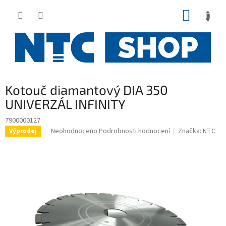
Přejít
NÁKUP
na
obsah
KOŠÍK
Kotouč diamantový DIA 350
UNIVERZÁL INFINITY
7900000127
Průměrné
Neohodnoceno
Podrobnosti hodnocení
Značka:
NTC
Výprodej
hodnocení
produktu
je
0,0
z
5
hvězdiček.