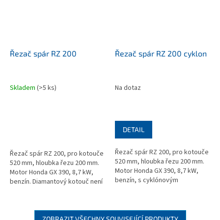
Řezač spár RZ 200
Řezač spár RZ 200 cyklon
Skladem
(>5 ks)
Na dotaz
DETAIL
Řezač spár RZ 200, pro kotouče
Řezač spár RZ 200, pro kotouče
520 mm, hloubka řezu 200 mm.
520 mm, hloubka řezu 200 mm.
Motor Honda GX 390, 8,7 kW,
Motor Honda GX 390, 8,7 kW,
benzín, s cyklónovým
benzín. Diamantový kotouč není
předčističem vzduchu.
součástí dodávky.
Diamantový kotouč není
součástí dodávky.
ZOBRAZIT VŠECHNY SOUVISEJÍCÍ PRODUKTY