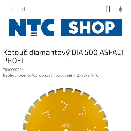
Přejít
NÁKUP
na
obsah
KOŠÍK
Kotouč diamantový DIA 500 ASFALT
PROFI
7930000004
Průměrné
Neohodnoceno
Podrobnosti hodnocení
Značka:
NTC
hodnocení
produktu
je
0,0
z
5
hvězdiček.