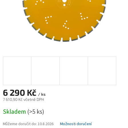
6 290 Kč
/ ks
7 610,90 Kč včetně DPH
Měrná
Skladem
(>5 ks)
cena:
Můžeme doručit do:
10.8.2026
Možnosti doručení