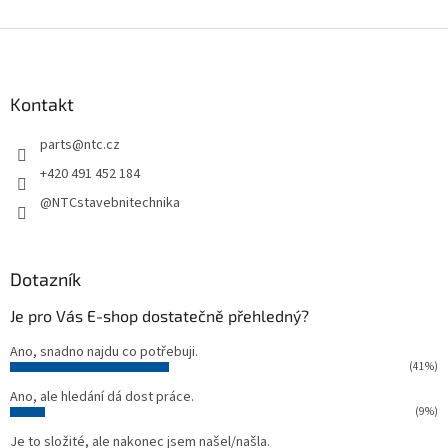
Z
á
p
a
Kontakt
t
parts
@
ntc.cz
í
+420 491 452 184
@NTCstavebnitechnika
Dotazník
Je pro Vás E-shop dostatečně přehledný?
Ano, snadno najdu co potřebuji.
(41%)
Ano, ale hledání dá dost práce.
(9%)
Je to složité, ale nakonec jsem našel/našla.