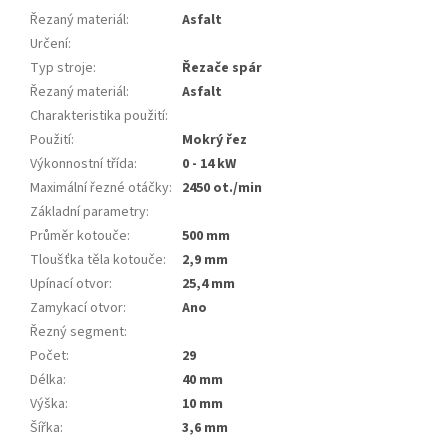
Řezaný materiál
:
Asfalt
Určení
:
Typ stroje
:
Řezače spár
Řezaný materiál
:
Asfalt
Charakteristika použití
:
Použití
:
Mokrý řez
Výkonnostní třída
:
0 - 14 kW
Maximální řezné otáčky
:
2450 ot./min
Základní parametry
:
Průměr kotouče
:
500 mm
Tloušťka těla kotouče
:
2,9 mm
Upínací otvor
:
25,4 mm
Zamykací otvor
:
Ano
Řezný segment
:
Počet
:
29
Délka
:
40 mm
Výška
:
10 mm
Šířka
:
3,6 mm