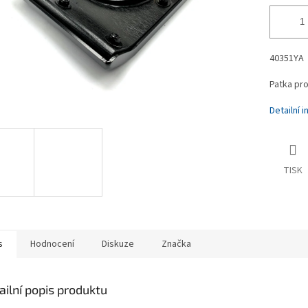
40351YA
Patka pr
Detailní 
TISK
s
Hodnocení
Diskuze
Značka
ailní popis produktu