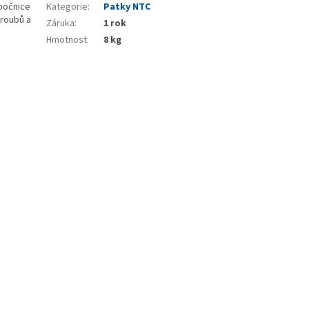
bočnice
Kategorie
:
Patky NTC
šroubů a
Záruka
:
1 rok
Hmotnost
:
8 kg