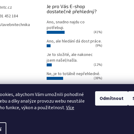
Je pro Vás E-shop
@
ntc.cz
dostatečně přehledný?
91 452 184
Ano, snadno najdu co
tavebnitechnika
potřebuji.
(41%)
Ano, ale hledání dá dost práce.
(9%)
Je to složité, ale nakonec
jsem našel/našla.
(12%)
Ne, je to totálně nepřehledné.
(38%)
Počet hlasů:
34
ookies, abychom Vám umožnili pohodlné
Odmítnout
ebu a díky analýze provozu webu neustále
Oficiální webové stránky NTC
Půjčovna stavebních strojů NTC
eho funkce, výkon a použitelnost.
Více
í
avit nastavení cookies