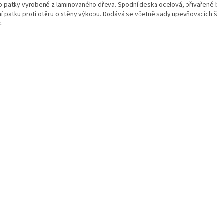
o patky vyrobené z laminovaného dřeva. Spodní deska ocelová, přivařené 
ní patku proti otěru o stěny výkopu. Dodává se včetně sady upevňovacích 
.