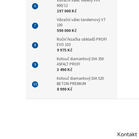
Vibrační válec vedený VVV
600/12
197 000 Kč
Vibrační válec tandemový VT
100
590 000 Kč
Ruční řezačka obkladů PROFI
EVO 103
9 975 Kč
Kotouč diamantový DIA 350
ASFALT PROFI
3 490 Kč
Kotouč diamantový DIA 520
BETON PREMIUM
8 990 Kč
Z
á
p
a
t
Kontakt
í