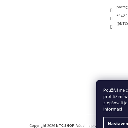
parts
+420 4
@NTCs
Používáme c
prohlížení w
zlepšovali j
informací
Nastaven
Copyright 2026
NTC SHOP
. Všechna práva vyhrazena.
Upr