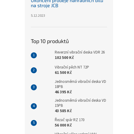
Ukončení prodeje náhradních dílů
na stroje JCB
5.12.2023
Top 10 produktů
Reverzní vibrační deska VDR 26
102 500 Kč
Vibrační pěch NT 72P
61 500 Kč
Jednosměrná vibrační deska VD
18PB
46 395 Kč
Jednosměrná vibrační deska VD
15PB
43 585 Kč
Řezač spár RZ 170
56 000 Kč