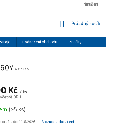
PODMÍNKY
PODMÍNKY OCHRANY OSOBNÍCH ÚDAJŮ
Přihlášení
NÁKUPNÍ
Prázdný košík
KOŠÍK
stroje
Hodnocení obchodu
Značky
S60Y
40351YA
00 Kč
/ ks
 včetně DPH
dem
(>5 ks)
oručit do:
11.8.2026
Možnosti doručení