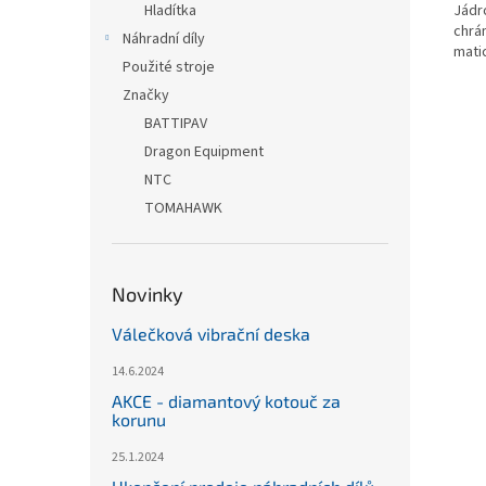
Jádr
Hladítka
chrá
Náhradní díly
matic
Použité stroje
Značky
BATTIPAV
Dragon Equipment
NTC
TOMAHAWK
Novinky
Válečková vibrační deska
14.6.2024
AKCE - diamantový kotouč za
korunu
25.1.2024