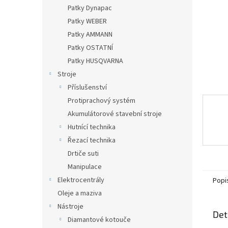
n
Patky Dynapac
e
Patky WEBER
l
Patky AMMANN
Patky OSTATNÍ
Patky HUSQVARNA
Stroje
Příslušenství
Protiprachový systém
Akumulátorové stavební stroje
Hutnící technika
Řezací technika
Drtiče suti
Manipulace
Elektrocentrály
Popi
Oleje a maziva
Nástroje
Det
Diamantové kotouče