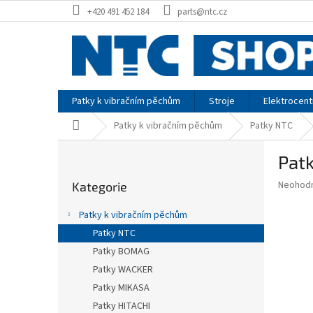
Přejít
+420 491 452 184
parts@ntc.cz
na
obsah
Patky k vibračním pěchům
Stroje
Elektrocent
Domů
Patky k vibračním pěchům
Patky NTC
P
Pat
o
Přeskočit
s
Průměr
Neohod
Kategorie
kategorie
t
hodnoce
r
produkt
Patky k vibračním pěchům
a
je
Patky NTC
0,0
n
z
Patky BOMAG
n
5
í
Patky WACKER
hvězdič
p
Patky MIKASA
a
Patky HITACHI