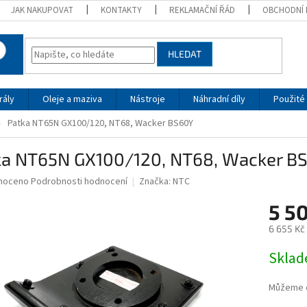
JAK NAKUPOVAT
KONTAKTY
REKLAMAČNÍ ŘÁD
OBCHODNÍ 
HLEDAT
rály
Oleje a maziva
Nástroje
Náhradní díly
Použité 
Patka NT65N GX100/120, NT68, Wacker BS60Y
ka NT65N GX100/120, NT68, Wacker B
né
noceno
Podrobnosti hodnocení
Značka:
NTC
ní
5 5
u
6 655 Kč
Měrná
Skla
cena:
ek.
Můžeme d