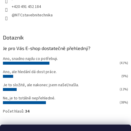
+420 491 452 184
@NTCstavebnitechnika
Dotazník
Je pro Vás E-shop dostatečně přehledný?
Ano, snadno najdu co potřebuji.
(41%)
Ano, ale hledání dá dost práce.
(9%)
Je to složité, ale nakonec jsem našel/našla.
(12%)
Ne, je to totálně nepřehledné.
(38%)
Počet hlasů:
34
Oficiální webové stránky NTC
Půjčovna stavebních strojů NTC