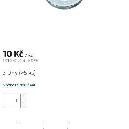
10 Kč
/ ks
12,10 Kč včetně DPH
Měrná
3 Dny
(>5 ks)
cena:
Možnosti doručení