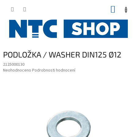
Přejít
NÁKUP
na
obsah
KOŠÍK
PODLOŽKA / WASHER DIN125 Ø12
2125000130
Průměrné
Neohodnoceno
Podrobnosti hodnocení
hodnocení
produktu
je
0,0
z
5
hvězdiček.