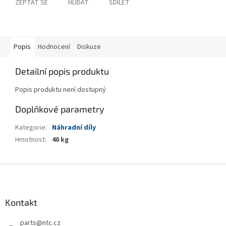
ZEPTAT SE
HLÍDAT
SDÍLET
Popis
Hodnocení
Diskuze
Detailní popis produktu
Popis produktu není dostupný
Doplňkové parametry
Kategorie
:
Náhradní díly
Hmotnost
:
40 kg
Z
á
p
a
Kontakt
t
parts
@
ntc.cz
í