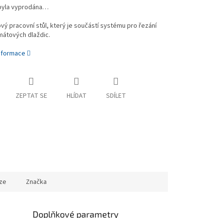
byla vyprodána…
vý pracovní stůl, který je součástí systému pro řezání
mátových dlaždic.
informace
ZEPTAT SE
HLÍDAT
SDÍLET
ze
Značka
Doplňkové parametry