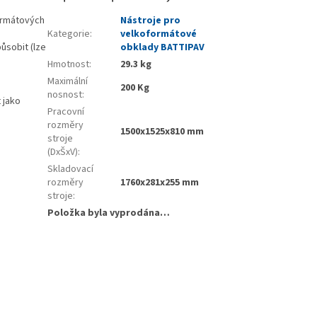
formátových
Nástroje pro
Kategorie
:
velkoformátové
působit (lze
obklady BATTIPAV
Hmotnost
:
29.3 kg
Maximální
200 Kg
nosnost
:
t jako
Pracovní
rozměry
1500x1525x810 mm
stroje
(DxŠxV)
:
Skladovací
rozměry
1760x281x255 mm
stroje
:
Položka byla vyprodána…