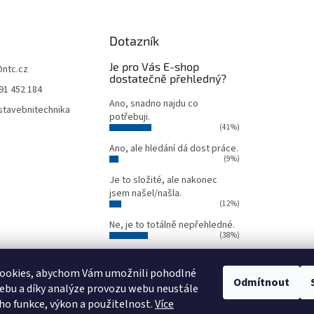
Dotazník
Je pro Vás E-shop
@
ntc.cz
dostatečně přehledný?
91 452 184
Ano, snadno najdu co
tavebnitechnika
potřebuji.
(41%)
Ano, ale hledání dá dost práce.
(9%)
Je to složité, ale nakonec
jsem našel/našla.
(12%)
Ne, je to totálně nepřehledné.
(38%)
Počet hlasů:
34
ookies, abychom Vám umožnili pohodlné
Odmítnout
ebu a díky analýze provozu webu neustále
Oficiální webové stránky NTC
Půjčovna stavebních strojů NTC
eho funkce, výkon a použitelnost.
Více