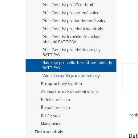
n
Příslušenství pro VD ostatní
e
Příslušenství pro vedené válce
l
Příslušenství pro tandemové válce
Příslušenství pro elektrocentrály
Příslušenství k ručním řezačkám
obkladů BATTIPAV
Příslušenství pro elektrické pily
BATTIPAV
Nástroje pro velkoformátové obklady
BATTIPAV
Vodní čerpadla pro stolové pily
Protiprachový systém
Akumulátorové stavební stroje
Hutnící technika
Řezací technika
Popi
Drtiče suti
Manipulace
Elektrocentrály
Det