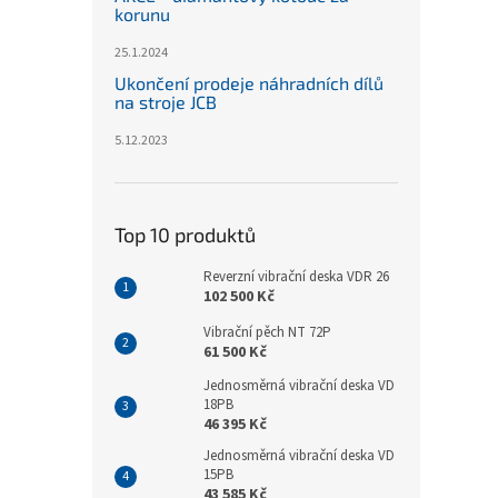
korunu
25.1.2024
Ukončení prodeje náhradních dílů
na stroje JCB
5.12.2023
Top 10 produktů
Reverzní vibrační deska VDR 26
102 500 Kč
Vibrační pěch NT 72P
61 500 Kč
Jednosměrná vibrační deska VD
18PB
46 395 Kč
Jednosměrná vibrační deska VD
15PB
43 585 Kč