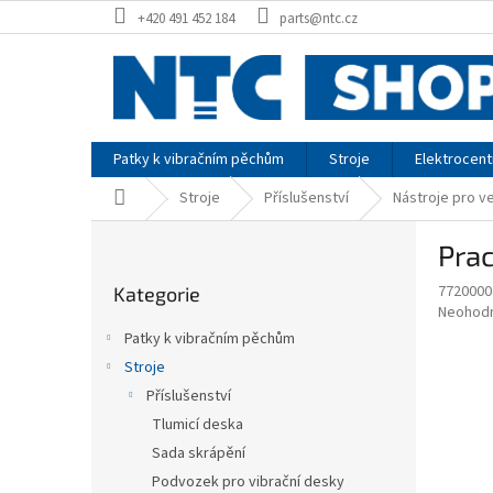
Přejít
+420 491 452 184
parts@ntc.cz
na
obsah
Patky k vibračním pěchům
Stroje
Elektrocent
Domů
Stroje
Příslušenství
Nástroje pro 
P
Pra
o
Přeskočit
s
7720000
Kategorie
kategorie
t
Průměr
Neohod
r
hodnoce
Patky k vibračním pěchům
a
produkt
Stroje
je
n
0,0
Příslušenství
n
z
í
Tlumicí deska
5
p
Sada skrápění
hvězdič
a
Podvozek pro vibrační desky