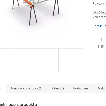
Položka 
Víceúčelo
velkofor
Detailní 
TISK
s
Související soubory (2)
Videa (1)
Hodnocení
Disku
ailní popis produktu