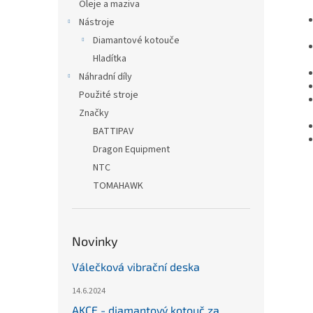
Oleje a maziva
Nástroje
Diamantové kotouče
Hladítka
Náhradní díly
Použité stroje
Značky
BATTIPAV
Dragon Equipment
NTC
TOMAHAWK
Novinky
Válečková vibrační deska
14.6.2024
AKCE - diamantový kotouč za