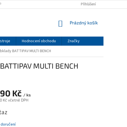
PODMÍNKY
PODMÍNKY OCHRANY OSOBNÍCH ÚDAJŮ
Přihlášení
NÁKUPNÍ
Prázdný košík
KOŠÍK
stroje
Hodnocení obchodu
Značky
 obklady BATTIPAV MULTI BENCH
y BATTIPAV MULTI BENCH
890 Kč
/ ks
0 Kč včetně DPH
taz
 doručení