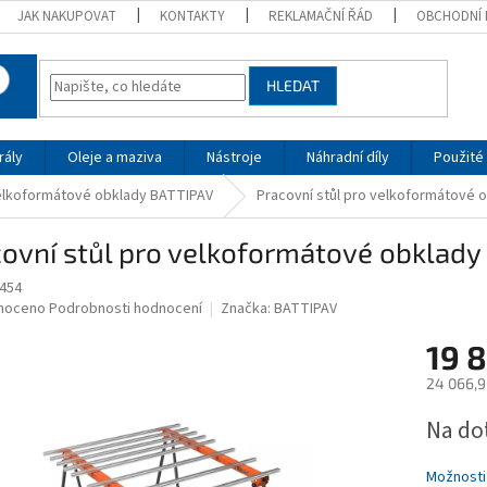
JAK NAKUPOVAT
KONTAKTY
REKLAMAČNÍ ŘÁD
OBCHODNÍ 
HLEDAT
rály
Oleje a maziva
Nástroje
Náhradní díly
Použité 
velkoformátové obklady BATTIPAV
Pracovní stůl pro velkoformátové
covní stůl pro velkoformátové obklad
454
né
noceno
Podrobnosti hodnocení
Značka:
BATTIPAV
ní
19 
u
24 066,9
Měrná
Na do
cena:
ek.
Možnosti