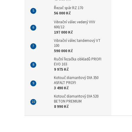
Řezač spár RZ 170
56 000 Kč
Vibrační válec vedený VVV
600/12
197 000 Kč
Vibrační válec tandemový VT
100
590 000 Kč
Ruční řezačka obkladů PROFI
EVO 103
9 975 Kč
Kotouč diamantový DIA 350
ASFALT PROFI
3 490 Kč
Kotouč diamantový DIA 520
BETON PREMIUM
8 990 Kč
Z
á
p