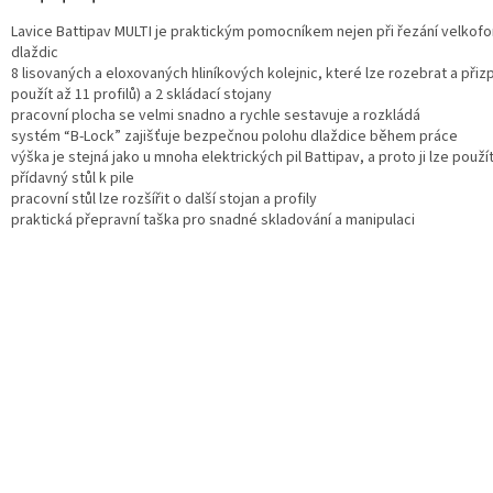
Lavice Battipav MULTI je praktickým pomocníkem nejen při řezání velko
dlaždic
8 lisovaných a eloxovaných hliníkových kolejnic, které lze rozebrat a přiz
použít až 11 profilů) a
2 skládací stojany
pracovní plocha se velmi snadno a rychle sestavuje a rozkládá
systém “B-Lock” zajišťuje bezpečnou polohu dlaždice během práce
výška je stejná jako u mnoha elektrických pil Battipav, a proto ji lze použí
přídavný stůl k pile
pracovní stůl lze rozšířit o další stojan a profily
praktická přepravní taška pro snadné skladování a manipulaci