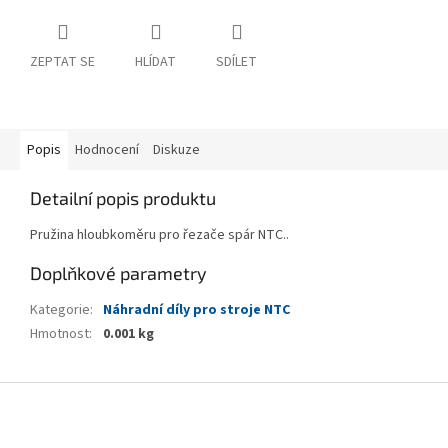
ZEPTAT SE
HLÍDAT
SDÍLET
Popis
Hodnocení
Diskuze
Detailní popis produktu
Pružina hloubkoměru pro řezače spár NTC..
Doplňkové parametry
Kategorie
:
Náhradní díly pro stroje NTC
Hmotnost
:
0.001 kg
Z
á
p