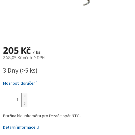
205 Kč
/ ks
248,05 Kč včetně DPH
Měrná
3 Dny
(>5 ks)
cena:
Možnosti doručení
Pružina hloubkoměru pro řezače spár NTC..
Detailní informace