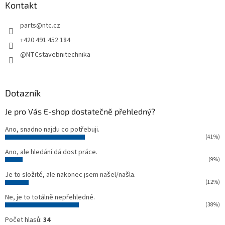
a
Kontakt
t
parts
@
ntc.cz
í
+420 491 452 184
@NTCstavebnitechnika
Dotazník
Je pro Vás E-shop dostatečně přehledný?
Ano, snadno najdu co potřebuji.
(41%)
Ano, ale hledání dá dost práce.
(9%)
Je to složité, ale nakonec jsem našel/našla.
(12%)
Ne, je to totálně nepřehledné.
(38%)
Počet hlasů:
34