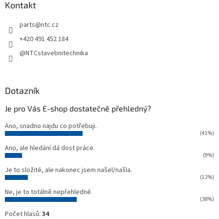
a
Kontakt
t
parts
@
ntc.cz
í
+420 491 452 184
@NTCstavebnitechnika
Dotazník
Je pro Vás E-shop dostatečně přehledný?
Ano, snadno najdu co potřebuji.
(41%)
Ano, ale hledání dá dost práce.
(9%)
Je to složité, ale nakonec jsem našel/našla.
(12%)
Ne, je to totálně nepřehledné.
(38%)
Počet hlasů:
34