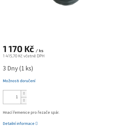
1 170 Kč
/ ks
1 415,70 Kč včetně DPH
Měrná
3 Dny
(1 ks)
cena:
Možnosti doručení
Hnací řemenice pro řezače spár.
Detailní informace