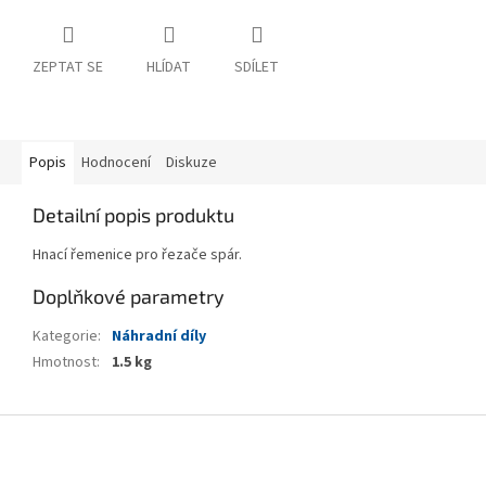
ZEPTAT SE
HLÍDAT
SDÍLET
Popis
Hodnocení
Diskuze
Detailní popis produktu
Hnací řemenice pro řezače spár.
Doplňkové parametry
Kategorie
:
Náhradní díly
Hmotnost
:
1.5 kg
Z
á
p