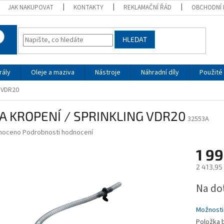
JAK NAKUPOVAT
KONTAKTY
REKLAMAČNÍ ŘÁD
OBCHODNÍ 
HLEDAT
rály
Oleje a maziva
Nástroje
Náhradní díly
Použité 
 VDR20
A KROPENÍ / SPRINKLING VDR20
32553A
né
noceno
Podrobnosti hodnocení
ní
1 9
u
2 413,95
Měrná
Na do
cena:
ek.
Možnosti
Položka 