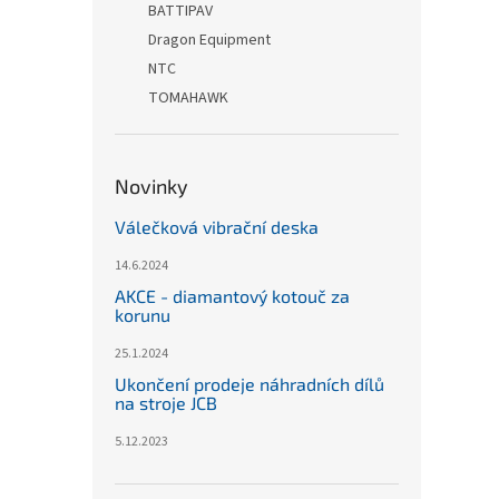
BATTIPAV
Dragon Equipment
NTC
TOMAHAWK
Novinky
Válečková vibrační deska
14.6.2024
AKCE - diamantový kotouč za
korunu
25.1.2024
Ukončení prodeje náhradních dílů
na stroje JCB
5.12.2023