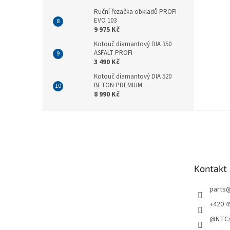
Ruční řezačka obkladů PROFI
EVO 103
9 975 Kč
Kotouč diamantový DIA 350
ASFALT PROFI
3 490 Kč
Kotouč diamantový DIA 520
BETON PREMIUM
8 990 Kč
Z
á
p
a
t
Kontakt
í
parts
+420 4
@NTCs