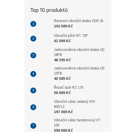
Top 10 produktů
Reverzní vibrační deska VDR 26
102 500 Kč
Vibrační pěch NT 72P
61 500 Kč
Jednosměrná vibrační deska VD
18PB
46 395 Kč
Jednosměrná vibrační deska VD
15PB
43 585 Kč
Řezač spár RZ 170
56 000 Kč
Vibrační válec vedený VVV
600/12
197 000 Kč
Vibrační válec tandemový VT
100
590 000 Kč