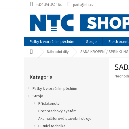
Přejít
+420 491 452 184
parts@ntc.cz
na
obsah
Patky k vibračním pěchům
Stroje
Elektrocent
Domů
Náhradní díly
SADA KROPENÍ / SPRINKLING
P
SAD
o
Přeskočit
s
Průměr
Neohod
Kategorie
kategorie
t
hodnoce
r
produkt
Patky k vibračním pěchům
a
je
Stroje
0,0
n
z
Příslušenství
n
5
í
Protiprachový systém
hvězdič
p
Akumulátorové stavební stroje
a
Hutnící technika