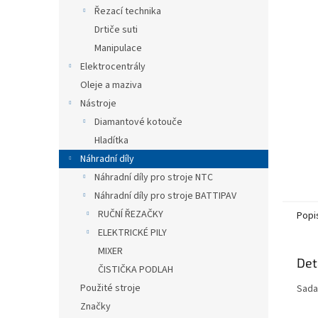
n
Řezací technika
e
Drtiče suti
l
Manipulace
Elektrocentrály
Oleje a maziva
Nástroje
Diamantové kotouče
Hladítka
Náhradní díly
Náhradní díly pro stroje NTC
Náhradní díly pro stroje BATTIPAV
RUČNÍ ŘEZAČKY
Popi
ELEKTRICKÉ PILY
MIXER
Det
ČISTIČKA PODLAH
Použité stroje
Sada
Značky