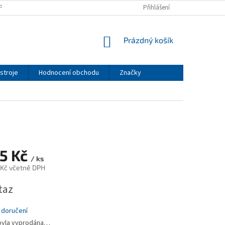
PODMÍNKY
PODMÍNKY OCHRANY OSOBNÍCH ÚDAJŮ
Přihlášení
NÁKUPNÍ
Prázdný košík
KOŠÍK
stroje
Hodnocení obchodu
Značky
95 Kč
/ ks
 Kč včetně DPH
taz
 doručení
byla vyprodána…