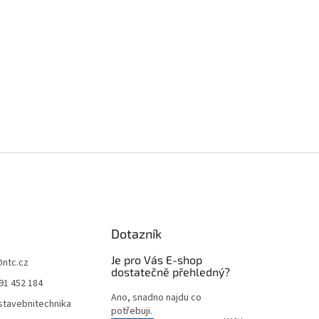
Dotazník
Je pro Vás E-shop
@
ntc.cz
dostatečně přehledný?
91 452 184
Ano, snadno najdu co
tavebnitechnika
potřebuji.