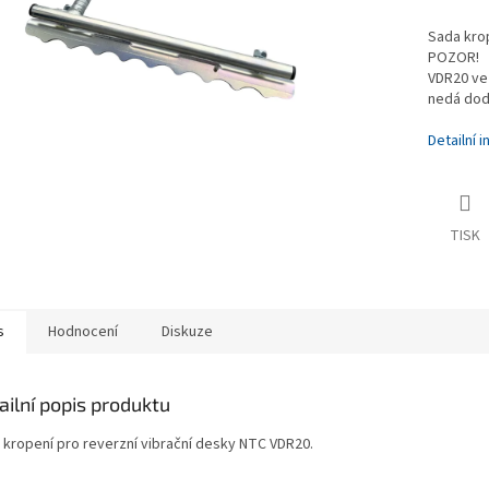
Sada krop
POZOR!
VDR20 ve
nedá dod
Detailní 
TISK
s
Hodnocení
Diskuze
ailní popis produktu
 kropení pro reverzní vibrační desky NTC VDR20.