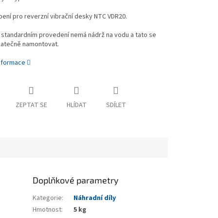
ení pro reverzní vibrační desky NTC VDR20.
 standardním provedení nemá nádrž na vodu a tato se
atečně namontovat.
informace
ZEPTAT SE
HLÍDAT
SDÍLET
Doplňkové parametry
Kategorie
:
Náhradní díly
Hmotnost
:
5 kg