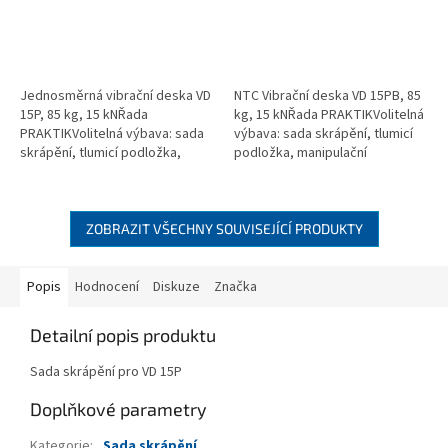
Jednosměrná vibrační deska VD
NTC Vibrační deska VD 15PB, 85
15P, 85 kg, 15 kNŘada
kg, 15 kNŘada PRAKTIKVolitelná
PRAKTIKVolitelná výbava: sada
výbava: sada skrápění, tlumicí
skrápění, tlumicí podložka,
podložka, manipulační
manipulační podvozek
podvozek
ZOBRAZIT VŠECHNY SOUVISEJÍCÍ PRODUKTY
Popis
Hodnocení
Diskuze
Značka
Detailní popis produktu
Sada skrápění pro VD 15P
Doplňkové parametry
Kategorie
:
Sada skrápění