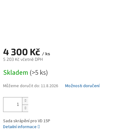
4 300 Kč
/ ks
5 203 Kč včetně DPH
Měrná
Skladem
(>5 ks)
cena:
Můžeme doručit do:
11.8.2026
Možnosti doručení
Sada skrápění pro VD 15P
Detailní informace