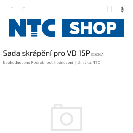
Přejít
NÁKUP
na
obsah
KOŠÍK
Sada skrápění pro VD 15P
31636A
Průměrné
Neohodnoceno
Podrobnosti hodnocení
Značka:
NTC
hodnocení
produktu
je
0,0
z
5
hvězdiček.