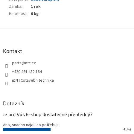
Záruka
:
1 rok
Hmotnost
:
6 kg
Z
á
p
a
Kontakt
t
parts
@
ntc.cz
í
+420 491 452 184
@NTCstavebnitechnika
Dotazník
Je pro Vás E-shop dostatečně přehledný?
Ano, snadno najdu co potřebuji.
(41%)