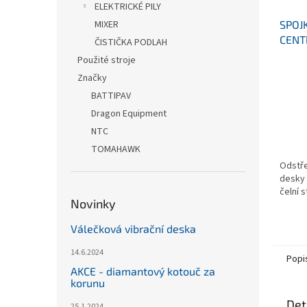
ELEKTRICKÉ PILY
MIXER
SPOJ
CENT
ČISTIČKA PODLAH
Použité stroje
Značky
BATTIPAV
Dragon Equipment
NTC
TOMAHAWK
Odstře
desky
čelní 
Novinky
Válečková vibrační deska
14.6.2024
Popi
AKCE - diamantový kotouč za
korunu
Det
25.1.2024