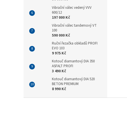
Vibrační válec vedený VVV
600/12
197 000 Kč
Vibrační válec tandemový VT
100
590 000 Kč
Ruční řezačka obkladů PROFI
EVO 103
9 975 Kč
Kotouč diamantový DIA 350
ASFALT PROFI
3 490 Kč
Kotouč diamantový DIA 520
BETON PREMIUM
8 990 Kč
Z
á
p
a
t