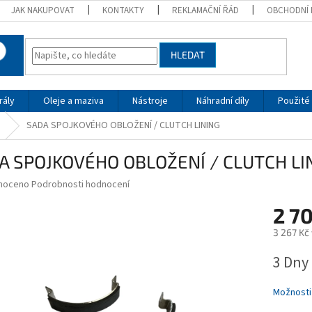
JAK NAKUPOVAT
KONTAKTY
REKLAMAČNÍ ŘÁD
OBCHODNÍ 
HLEDAT
rály
Oleje a maziva
Nástroje
Náhradní díly
Použité 
SADA SPOJKOVÉHO OBLOŽENÍ / CLUTCH LINING
A SPOJKOVÉHO OBLOŽENÍ / CLUTCH LI
né
noceno
Podrobnosti hodnocení
ní
2 7
u
3 267 Kč
Měrná
3 Dny
cena:
ek.
Možnosti