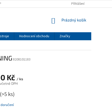
PODMÍNKY
PODMÍNKY OCHRANY OSOBNÍCH ÚDAJŮ
Přihlášení
NÁKUPNÍ
Prázdný košík
KOŠÍK
stroje
Hodnocení obchodu
Značky
NING
8208101183
00 Kč
/ ks
 včetně DPH
(>5 ks)
 doručení