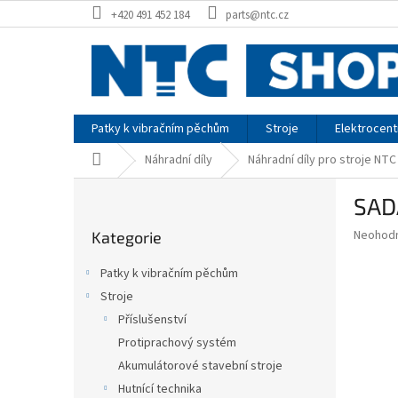
Přejít
+420 491 452 184
parts@ntc.cz
na
obsah
Patky k vibračním pěchům
Stroje
Elektrocent
Domů
Náhradní díly
Náhradní díly pro stroje NTC
P
SAD
o
Přeskočit
s
Průměr
Neohod
Kategorie
kategorie
t
hodnoce
r
produkt
Patky k vibračním pěchům
a
je
Stroje
0,0
n
z
Příslušenství
n
5
í
Protiprachový systém
hvězdič
p
Akumulátorové stavební stroje
a
Hutnící technika