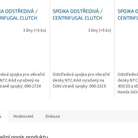
KA ODSTŘEDIVÁ /
SPOJKA ODSTŘEDIVÁ /
SPOJKA 
RIFUGAL CLUTCH
CENTRIFUGAL CLUTCH
CENTRIF
3 Dny
(>5 ks)
3 Dny
(>5 ks)
divá spojka pro vibrační
Odstředivá spojka pro vibrační
Odstředivá
 NTC.Kód vyražený na
desky NTC.Kód vyražený na
desky NTC 
straně spojky: 090-2724
čelní straně spojky: 090-2319
450/20 a V
Honda GX1
Robin/sub
náboj spoj
čelní straně
s
Hodnocení
Diskuze
ailní popis produktu