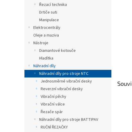
n
Řezací technika
e
Drtiče suti
l
Manipulace
Elektrocentrály
Oleje a maziva
Nástroje
Diamantové kotouče
Hladítka
Náhradní díly
Náhradní díly pro stroje NTC
Jednosměrné vibrační desky
Souvi
Reverzní vibrační desky
Vibrační pěchy
Vibrační válce
Řezače spár
Náhradní díly pro stroje BATTIPAV
RUČNÍ ŘEZAČKY