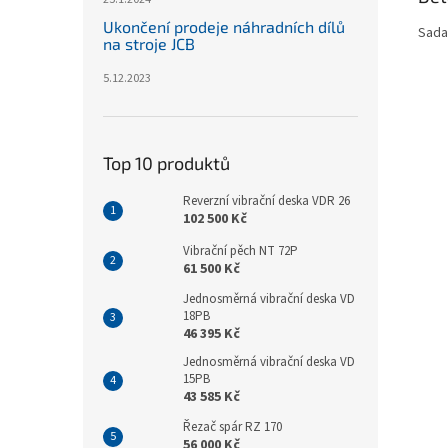
Ukončení prodeje náhradních dílů
Sada
na stroje JCB
5.12.2023
Top 10 produktů
Reverzní vibrační deska VDR 26
102 500 Kč
Vibrační pěch NT 72P
61 500 Kč
Jednosměrná vibrační deska VD
18PB
46 395 Kč
Jednosměrná vibrační deska VD
15PB
43 585 Kč
Řezač spár RZ 170
56 000 Kč