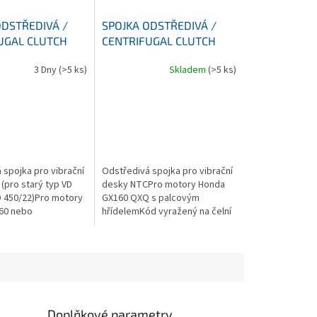
ODSTŘEDIVÁ /
SPOJKA ODSTŘEDIVÁ /
UGAL CLUTCH
CENTRIFUGAL CLUTCH
3 Dny
(>5 ks)
Skladem
(>5 ks)
 spojka pro vibrační
Odstředivá spojka pro vibrační
(pro starý typ VD
desky NTCPro motory Honda
D 450/22)Pro motory
GX160 QXQ s palcovým
60 nebo
hřídelemKód vyražený na čelní
aru EY20Prodloužený
straně spojky: 090/1136
kyKód vyražený na
...
Doplňkové parametry