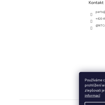
Kontakt
í
parts
+420 4
@NTCs
Používáme c
prohlížení w
zlepšovali j
informací