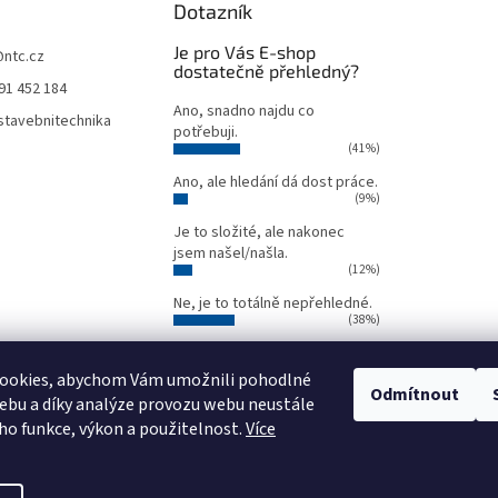
Dotazník
Je pro Vás E-shop
@
ntc.cz
dostatečně přehledný?
91 452 184
Ano, snadno najdu co
tavebnitechnika
potřebuji.
(41%)
Ano, ale hledání dá dost práce.
(9%)
Je to složité, ale nakonec
jsem našel/našla.
(12%)
Ne, je to totálně nepřehledné.
(38%)
Počet hlasů:
34
ookies, abychom Vám umožnili pohodlné
Odmítnout
ebu a díky analýze provozu webu neustále
Oficiální webové stránky NTC
Půjčovna stavebních strojů NTC
eho funkce, výkon a použitelnost.
Více