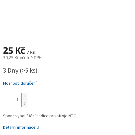
25 Kč
/ ks
30,25 Kč včetně DPH
Měrná
3 Dny
(>5 ks)
cena:
Možnosti doručení
Spona vypouštěcí hadice pro stroje NTC.
Detailní informace