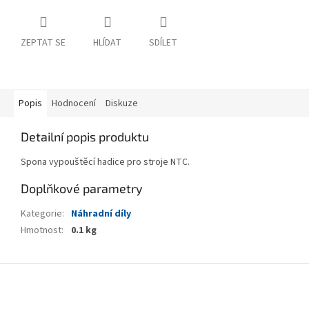
ZEPTAT SE
HLÍDAT
SDÍLET
Popis
Hodnocení
Diskuze
Detailní popis produktu
Spona vypouštěcí hadice pro stroje NTC.
Doplňkové parametry
Kategorie
:
Náhradní díly
Hmotnost
:
0.1 kg
Z
á
p