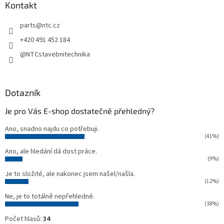
a
Kontakt
t
parts
@
ntc.cz
í
+420 491 452 184
@NTCstavebnitechnika
Dotazník
Je pro Vás E-shop dostatečně přehledný?
Ano, snadno najdu co potřebuji.
(41%)
Ano, ale hledání dá dost práce.
(9%)
Je to složité, ale nakonec jsem našel/našla.
(12%)
Ne, je to totálně nepřehledné.
(38%)
Počet hlasů:
34