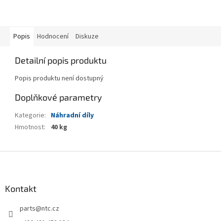
Popis
Hodnocení
Diskuze
Detailní popis produktu
Popis produktu není dostupný
Doplňkové parametry
Kategorie
:
Náhradní díly
Hmotnost
:
40 kg
Z
á
p
a
Kontakt
t
parts
@
ntc.cz
í