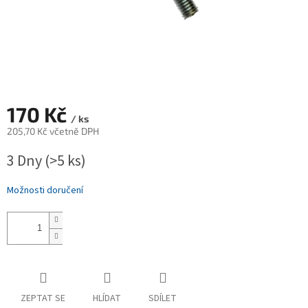
170 Kč
/ ks
205,70 Kč včetně DPH
Měrná
3 Dny
(>5 ks)
cena:
Možnosti doručení
ZEPTAT SE
HLÍDAT
SDÍLET