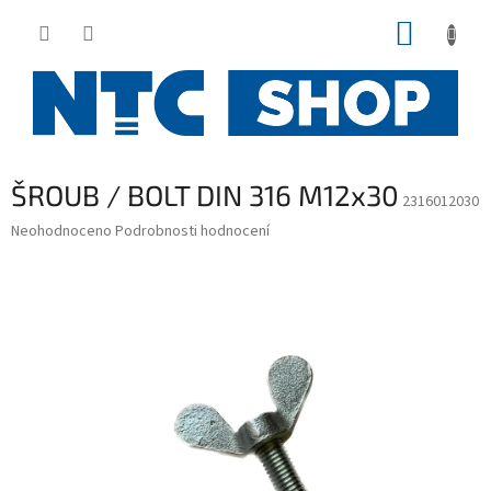
Přejít
NÁKUP
na
obsah
KOŠÍK
ŠROUB / BOLT DIN 316 M12x30
2316012030
Průměrné
Neohodnoceno
Podrobnosti hodnocení
hodnocení
produktu
je
0,0
z
5
hvězdiček.