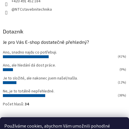
+420 491 452 184
@NTCstavebnitechnika
Dotazník
Je pro Vás E-shop dostatečně přehledný?
Ano, snadno najdu co potřebuji.
(41%)
Ano, ale hledání dá dost práce.
(9%)
Je to složité, ale nakonec jsem našel/našla.
(12%)
Ne, je to totálně nepřehledné.
(38%)
Počet hlasů:
34
Oficiální webové stránky NTC
Půjčovna stavebních strojů NTC
Používáme cookies, abychom Vám umožnili pohodlné