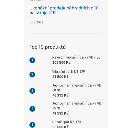
Ukončení prodeje náhradních dílů
na stroje JCB
5.12.2023
Top 10 produktů
Reverzní vibrační deska VDR 26
102 500 Kč
Vibrační pěch NT 72P
61 500 Kč
Jednosměrná vibrační deska VD
18PB
46 395 Kč
Jednosměrná vibrační deska VD
15PB
43 585 Kč
Řezač spár RZ 170
56 000 Kč