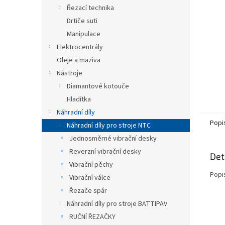
n
Řezací technika
e
Drtiče suti
l
Manipulace
Elektrocentrály
Oleje a maziva
Nástroje
Diamantové kotouče
Hladítka
Náhradní díly
Popi
Náhradní díly pro stroje NTC
Jednosměrné vibrační desky
Reverzní vibrační desky
Det
Vibrační pěchy
Popi
Vibrační válce
Řezače spár
Náhradní díly pro stroje BATTIPAV
RUČNÍ ŘEZAČKY