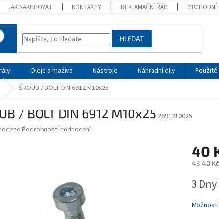
JAK NAKUPOVAT
KONTAKTY
REKLAMAČNÍ ŘÁD
OBCHODNÍ 
HLEDAT
rály
Oleje a maziva
Nástroje
Náhradní díly
Použité 
ŠROUB / BOLT DIN 6912 M10x25
UB / BOLT DIN 6912 M10x25
2691210025
né
noceno
Podrobnosti hodnocení
ní
40 
u
48,40 Kč
Měrná
3 Dny
cena:
ek.
Možnosti