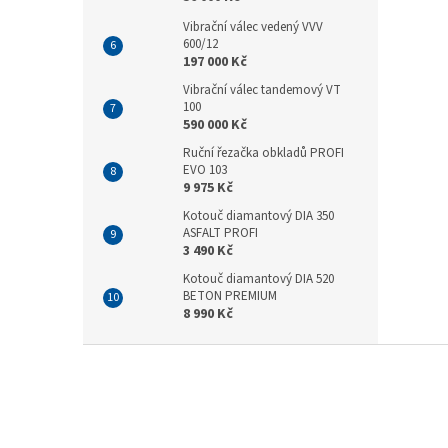
Vibrační válec vedený VVV
600/12
197 000 Kč
Vibrační válec tandemový VT
100
590 000 Kč
Ruční řezačka obkladů PROFI
EVO 103
9 975 Kč
Kotouč diamantový DIA 350
ASFALT PROFI
3 490 Kč
Kotouč diamantový DIA 520
BETON PREMIUM
8 990 Kč
Z
á
p
a
t