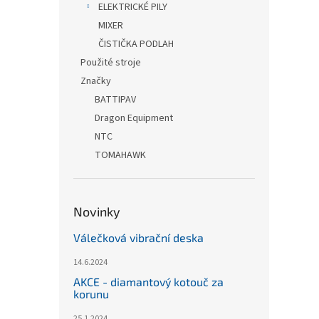
ELEKTRICKÉ PILY
MIXER
ČISTIČKA PODLAH
Použité stroje
Značky
BATTIPAV
Dragon Equipment
NTC
TOMAHAWK
Novinky
Válečková vibrační deska
14.6.2024
AKCE - diamantový kotouč za
korunu
25.1.2024