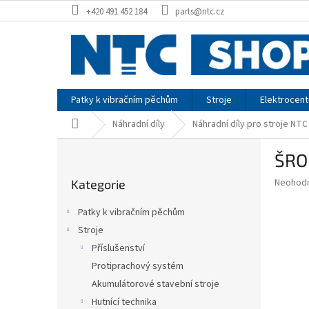
Přejít
+420 491 452 184
parts@ntc.cz
na
obsah
Patky k vibračním pěchům
Stroje
Elektrocent
Domů
Náhradní díly
Náhradní díly pro stroje NTC
P
ŠRO
o
Přeskočit
s
Průměr
Neohod
Kategorie
kategorie
t
hodnoce
r
produkt
Patky k vibračním pěchům
a
je
Stroje
0,0
n
z
Příslušenství
n
5
í
Protiprachový systém
hvězdič
p
Akumulátorové stavební stroje
a
Hutnící technika