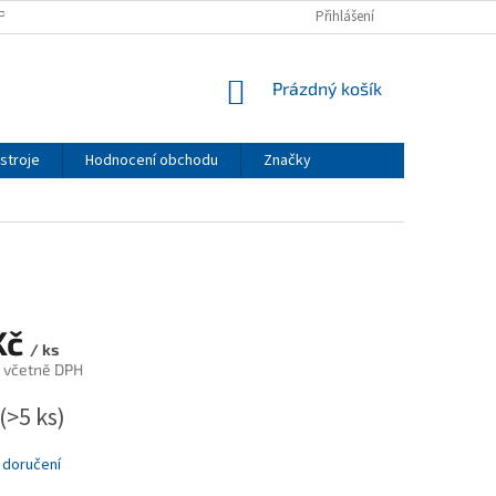
PODMÍNKY
PODMÍNKY OCHRANY OSOBNÍCH ÚDAJŮ
Přihlášení
NÁKUPNÍ
Prázdný košík
KOŠÍK
stroje
Hodnocení obchodu
Značky
Kč
/ ks
 včetně DPH
(>5 ks)
 doručení