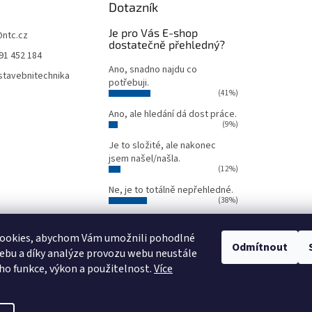
Dotazník
Je pro Vás E-shop
@
ntc.cz
dostatečně přehledný?
91 452 184
Ano, snadno najdu co
tavebnitechnika
potřebuji.
(41%)
Ano, ale hledání dá dost práce.
(9%)
Je to složité, ale nakonec
jsem našel/našla.
(12%)
Ne, je to totálně nepřehledné.
(38%)
Počet hlasů:
34
ookies, abychom Vám umožnili pohodlné
Odmítnout
ebu a díky analýze provozu webu neustále
Oficiální webové stránky NTC
Půjčovna stavebních strojů NTC
eho funkce, výkon a použitelnost.
Více