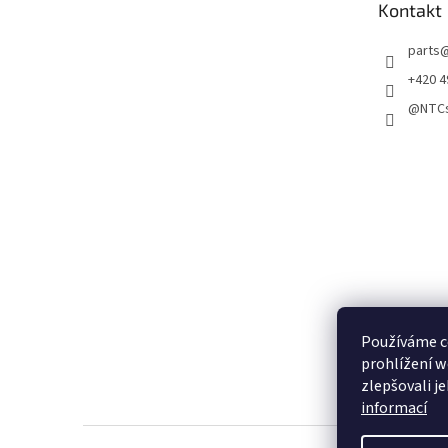
Kontakt
í
parts
+420 4
@NTCs
Používáme c
prohlížení w
zlepšovali j
informací