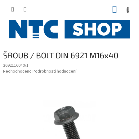
Přejít
NÁKUP
na
obsah
KOŠÍK
ŠROUB / BOLT DIN 6921 M16x40
2692116040/1
Průměrné
Neohodnoceno
Podrobnosti hodnocení
hodnocení
produktu
je
0,0
z
5
hvězdiček.