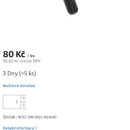
80 Kč
/ ks
96,80 Kč včetně DPH
Měrná
3 Dny
(>5 ks)
cena:
Možnosti doručení
ŠROUB / BOLT DIN 6921 M16x40
Detailní informace