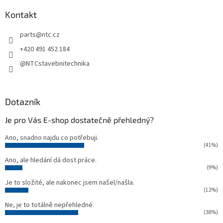
p
a
Kontakt
t
parts
@
ntc.cz
í
+420 491 452 184
@NTCstavebnitechnika
Dotazník
Je pro Vás E-shop dostatečně přehledný?
Ano, snadno najdu co potřebuji.
(41%)
Ano, ale hledání dá dost práce.
(9%)
Je to složité, ale nakonec jsem našel/našla.
(12%)
Ne, je to totálně nepřehledné.
(38%)