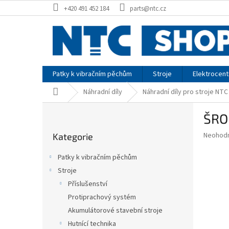
Přejít
+420 491 452 184
parts@ntc.cz
na
obsah
Patky k vibračním pěchům
Stroje
Elektrocent
Domů
Náhradní díly
Náhradní díly pro stroje NTC
P
ŠRO
o
Přeskočit
s
Průměr
Neohod
Kategorie
kategorie
t
hodnoce
r
produkt
Patky k vibračním pěchům
a
je
Stroje
0,0
n
z
Příslušenství
n
5
í
Protiprachový systém
hvězdič
p
Akumulátorové stavební stroje
a
Hutnící technika