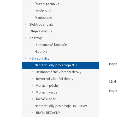
n
Řezací technika
e
Drtiče suti
l
Manipulace
Elektrocentrály
Oleje a maziva
Nástroje
Diamantové kotouče
Hladítka
Náhradní díly
Popi
Náhradní díly pro stroje NTC
Jednosměrné vibrační desky
Reverzní vibrační desky
Det
Vibrační pěchy
Popi
Vibrační válce
Řezače spár
Náhradní díly pro stroje BATTIPAV
RUČNÍ ŘEZAČKY