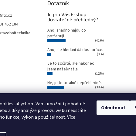
Dotazník
Je pro Vás E-shop
@
ntc.cz
dostatečně přehledný?
91 452 184
Ano, snadno najdu co
tavebnitechnika
potřebuji.
(41%)
Ano, ale hledání dá dost práce.
(9%)
Je to složité, ale nakonec
jsem našel/našla.
(12%)
Ne, je to totálně nepřehledné.
(38%)
Počet hlasů:
34
ookies, abychom Vám umožnili pohodlné
Odmítnout
ebu a díky analýze provozu webu neustále
Oficiální webové stránky NTC
Půjčovna stavebních strojů NTC
eho funkce, výkon a použitelnost.
Více