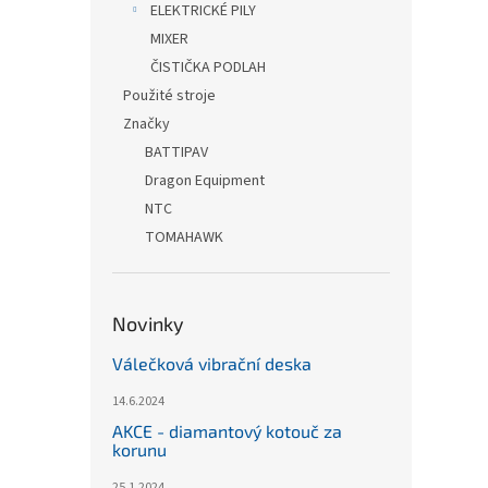
ELEKTRICKÉ PILY
MIXER
ČISTIČKA PODLAH
Použité stroje
Značky
BATTIPAV
Dragon Equipment
NTC
TOMAHAWK
Novinky
Válečková vibrační deska
14.6.2024
AKCE - diamantový kotouč za
korunu
25.1.2024