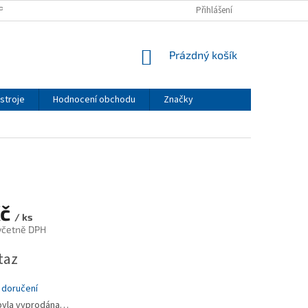
PODMÍNKY
PODMÍNKY OCHRANY OSOBNÍCH ÚDAJŮ
Přihlášení
NÁKUPNÍ
Prázdný košík
KOŠÍK
stroje
Hodnocení obchodu
Značky
Kč
/ ks
 včetně DPH
taz
 doručení
byla vyprodána…