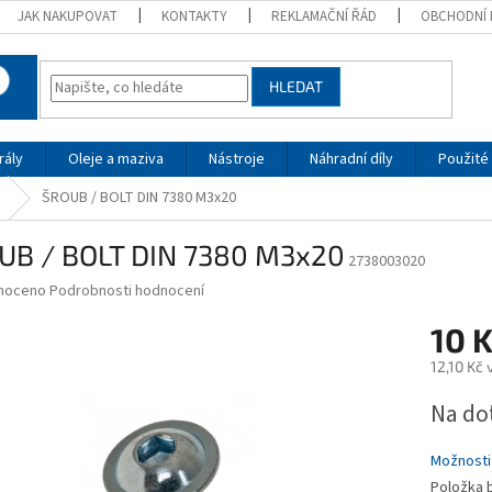
JAK NAKUPOVAT
KONTAKTY
REKLAMAČNÍ ŘÁD
OBCHODNÍ 
HLEDAT
rály
Oleje a maziva
Nástroje
Náhradní díly
Použité 
ŠROUB / BOLT DIN 7380 M3x20
UB / BOLT DIN 7380 M3x20
2738003020
né
noceno
Podrobnosti hodnocení
ní
10 
u
12,10 Kč
Měrná
Na do
cena:
ek.
Možnosti
Položka 