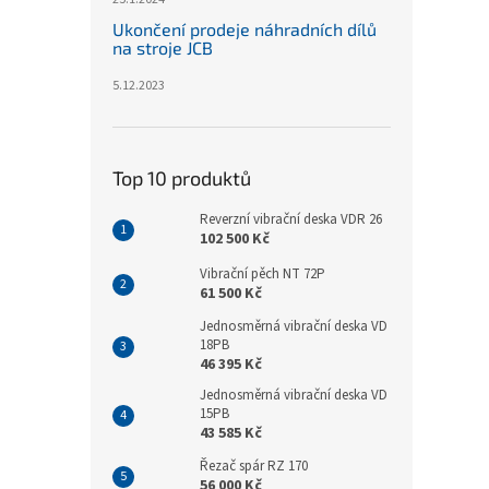
Ukončení prodeje náhradních dílů
na stroje JCB
5.12.2023
Top 10 produktů
Reverzní vibrační deska VDR 26
102 500 Kč
Vibrační pěch NT 72P
61 500 Kč
Jednosměrná vibrační deska VD
18PB
46 395 Kč
Jednosměrná vibrační deska VD
15PB
43 585 Kč
Řezač spár RZ 170
56 000 Kč