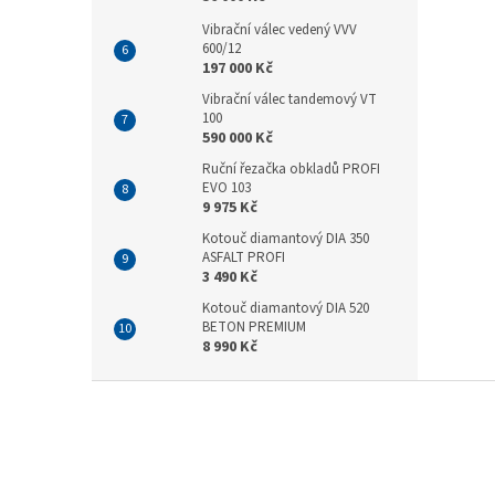
Vibrační válec vedený VVV
600/12
197 000 Kč
Vibrační válec tandemový VT
100
590 000 Kč
Ruční řezačka obkladů PROFI
EVO 103
9 975 Kč
Kotouč diamantový DIA 350
ASFALT PROFI
3 490 Kč
Kotouč diamantový DIA 520
BETON PREMIUM
8 990 Kč
Z
á
p
a
t