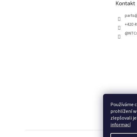
Kontakt
í
parts
+420 4
@NTCs
Používáme c
prohlížení w
zlepšovali j
informací