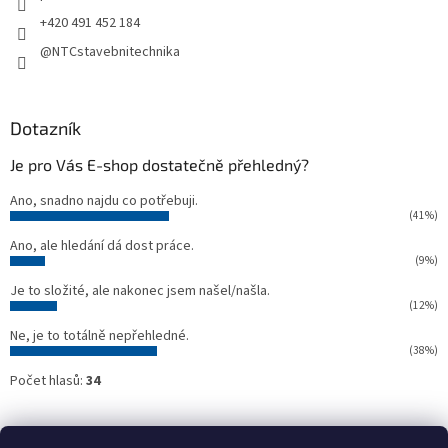
+420 491 452 184
@NTCstavebnitechnika
Dotazník
Je pro Vás E-shop dostatečně přehledný?
Ano, snadno najdu co potřebuji.
(41%)
Ano, ale hledání dá dost práce.
(9%)
Je to složité, ale nakonec jsem našel/našla.
(12%)
Ne, je to totálně nepřehledné.
(38%)
Počet hlasů:
34
Oficiální webové stránky NTC
Půjčovna stavebních strojů NTC