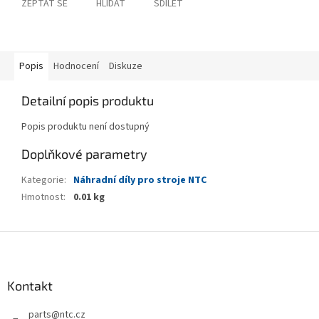
ZEPTAT SE
HLÍDAT
SDÍLET
Popis
Hodnocení
Diskuze
Detailní popis produktu
Popis produktu není dostupný
Doplňkové parametry
Kategorie
:
Náhradní díly pro stroje NTC
Hmotnost
:
0.01 kg
Z
á
p
a
Kontakt
t
parts
@
ntc.cz
í