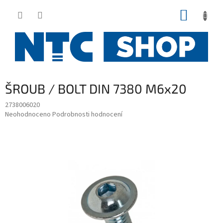
Přejít
NÁKUP
na
obsah
KOŠÍK
ŠROUB / BOLT DIN 7380 M6x20
2738006020
Průměrné
Neohodnoceno
Podrobnosti hodnocení
hodnocení
produktu
je
0,0
z
5
hvězdiček.