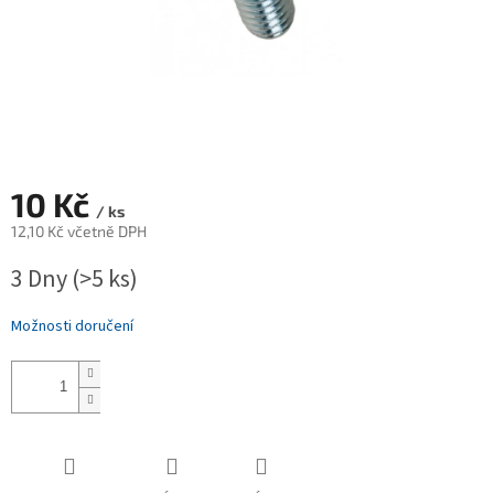
10 Kč
/ ks
12,10 Kč včetně DPH
Měrná
3 Dny
(>5 ks)
cena:
Možnosti doručení