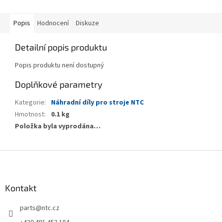
Popis
Hodnocení
Diskuze
Detailní popis produktu
Popis produktu není dostupný
Doplňkové parametry
Kategorie
:
Náhradní díly pro stroje NTC
Hmotnost
:
0.1 kg
Položka byla vyprodána…
Z
á
p
a
Kontakt
t
parts
@
ntc.cz
í