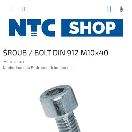
Přejít
NÁKUP
na
obsah
KOŠÍK
ŠROUB / BOLT DIN 912 M10x40
2912010040
Průměrné
Neohodnoceno
Podrobnosti hodnocení
hodnocení
produktu
je
0,0
z
5
hvězdiček.