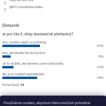
+420 491 452 184
@NTCstavebnitechnika
Dotazník
Je pro Vás E-shop dostatečně přehledný?
Ano, snadno najdu co potřebuji.
(41%)
Ano, ale hledání dá dost práce.
(9%)
Je to složité, ale nakonec jsem našel/našla.
(12%)
Ne, je to totálně nepřehledné.
(38%)
Počet hlasů:
34
Oficiální webové stránky NTC
Půjčovna stavebních strojů NTC
Používáme cookies, abychom Vám umožnili pohodlné