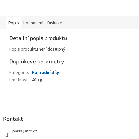
Popis
Hodnocení
Diskuze
Detailní popis produktu
Popis produktu není dostupný
Doplňkové parametry
Kategorie
:
Náhradní díly
Hmotnost
:
40 kg
Z
á
p
a
Kontakt
t
parts
@
ntc.cz
í