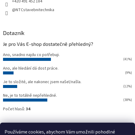
+420 491 452 184
@NTCstavebnitechnika
Dotazník
Je pro Vás E-shop dostatečně přehledný?
Ano, snadno najdu co potřebuji.
(41%)
Ano, ale hledání dá dost práce.
(9%)
Je to složité, ale nakonec jsem našel/našla.
(12%)
Ne, je to totálně nepřehledné.
(38%)
Počet hlasů:
34
Oficiální webové stránky NTC
Půjčovna stavebních strojů NTC
Používáme cookies, abychom Vám umožnili pohodlné