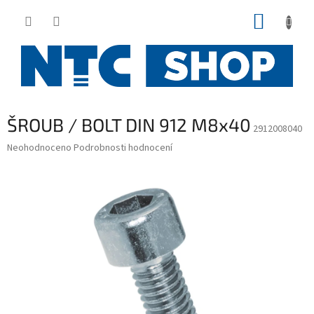
Přejít
NÁKUP
na
obsah
KOŠÍK
ŠROUB / BOLT DIN 912 M8x40
2912008040
Průměrné
Neohodnoceno
Podrobnosti hodnocení
hodnocení
produktu
je
0,0
z
5
hvězdiček.