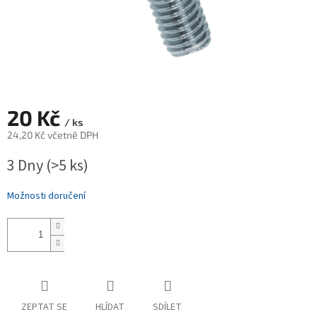
20 Kč
/ ks
24,20 Kč včetně DPH
Měrná
3 Dny
(>5 ks)
cena:
Možnosti doručení
ZEPTAT SE
HLÍDAT
SDÍLET