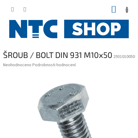
Přejít
NÁKUP
na
obsah
KOŠÍK
ŠROUB / BOLT DIN 931 M10x50
2931010050
Průměrné
Neohodnoceno
Podrobnosti hodnocení
hodnocení
produktu
je
0,0
z
5
hvězdiček.