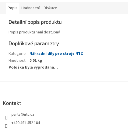
Popis
Hodnocení
Diskuze
Detailní popis produktu
Popis produktu není dostupný
Doplňkové parametry
Kategorie
:
Náhradní díly pro stroje NTC
Hmotnost
:
0.01 kg
Položka byla vyprodána…
Z
á
p
a
Kontakt
t
parts
@
ntc.cz
í
+420 491 452 184