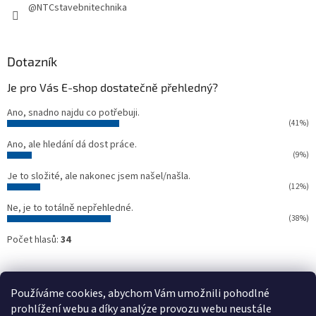
@NTCstavebnitechnika
Dotazník
Je pro Vás E-shop dostatečně přehledný?
Ano, snadno najdu co potřebuji.
(41%)
Ano, ale hledání dá dost práce.
(9%)
Je to složité, ale nakonec jsem našel/našla.
(12%)
Ne, je to totálně nepřehledné.
(38%)
Počet hlasů:
34
Oficiální webové stránky NTC
Půjčovna stavebních strojů NTC
Používáme cookies, abychom Vám umožnili pohodlné
prohlížení webu a díky analýze provozu webu neustále