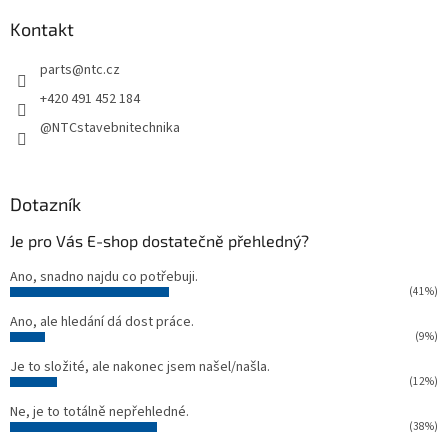
p
a
Kontakt
t
parts
@
ntc.cz
í
+420 491 452 184
@NTCstavebnitechnika
Dotazník
Je pro Vás E-shop dostatečně přehledný?
Ano, snadno najdu co potřebuji.
(41%)
Ano, ale hledání dá dost práce.
(9%)
Je to složité, ale nakonec jsem našel/našla.
(12%)
Ne, je to totálně nepřehledné.
(38%)