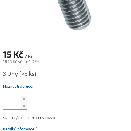
15 Kč
/ ks
18,15 Kč včetně DPH
Měrná
3 Dny
(>5 ks)
cena:
Možnosti doručení
ŠROUB / BOLT DIN 933 M10x20
Detailní informace