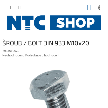
Přejít
NÁKUP
na
obsah
KOŠÍK
ŠROUB / BOLT DIN 933 M10x20
2933010020
Průměrné
Neohodnoceno
Podrobnosti hodnocení
hodnocení
produktu
je
0,0
z
5
hvězdiček.