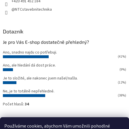
+420 491 452 184
@NTCstavebnitechnika
Dotazník
Je pro Vás E-shop dostatečně přehledný?
Ano, snadno najdu co potřebuji.
(41%)
Ano, ale hledání dá dost práce.
(9%)
Je to složité, ale nakonec jsem našel/našla.
(12%)
Ne, je to totálně nepřehledné.
(38%)
Počet hlasů:
34
Oficiální webové stránky NTC
Půjčovna stavebních strojů NTC
Používáme cookies, abychom Vám umožnili pohodlné