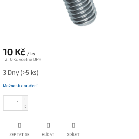
10 Kč
/ ks
12,10 Kč včetně DPH
Měrná
3 Dny
(>5 ks)
cena:
Možnosti doručení
ZEPTAT SE
HLÍDAT
SDÍLET