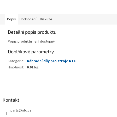
Popis
Hodnocení
Diskuze
Detailní popis produktu
Popis produktu není dostupný
Doplňkové parametry
Kategorie
:
Náhradní díly pro stroje NTC
Hmotnost
:
0.01 kg
Z
á
p
a
Kontakt
t
parts
@
ntc.cz
í