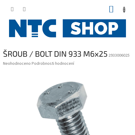
Přejít
NÁKUP
na
obsah
KOŠÍK
ŠROUB / BOLT DIN 933 M6x25
2933006025
Průměrné
Neohodnoceno
Podrobnosti hodnocení
hodnocení
produktu
je
0,0
z
5
hvězdiček.