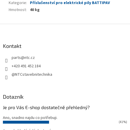
Kategorie
:
Příslušenství pro elektrické pily BATTIPAV
Hmotnost
:
40 kg
Z
á
p
a
Kontakt
t
parts
@
ntc.cz
í
+420 491 452 184
@NTCstavebnitechnika
Dotazník
Je pro Vás E-shop dostatečně přehledný?
Ano, snadno najdu co potřebuji.
(41%)