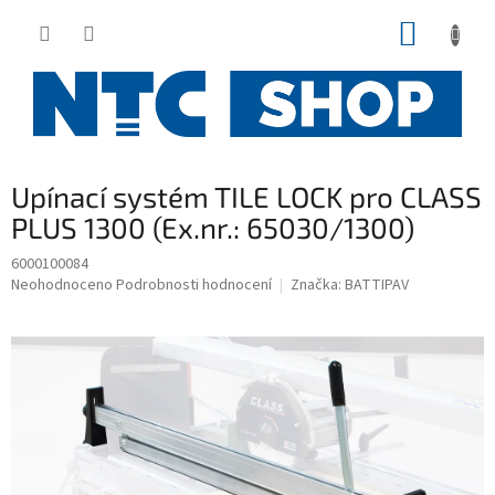
Přejít
NÁKUP
na
obsah
KOŠÍK
Upínací systém TILE LOCK pro CLASS
PLUS 1300 (Ex.nr.: 65030/1300)
6000100084
Průměrné
Neohodnoceno
Podrobnosti hodnocení
Značka:
BATTIPAV
hodnocení
produktu
je
0,0
z
5
hvězdiček.