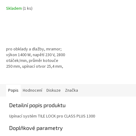
1300S
Skladem
(1 ks)
pro obklady a dlažby, mramor;
výkon 1400 W, napětí 230 V, 2800
otáček/min, průměr kotouče
250 mm, upínací otvor 25,4 mm,
720×1950×940mm, hmotnost
58,5 kg, bez kotouče
Popis
Hodnocení
Diskuze
Značka
Detailní popis produktu
Upínací systém TILE LOCK pro CLASS PLUS 1300
Doplňkové parametry