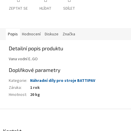
ZEPTAT SE
HLÍDAT
SDÍLET
Popis
Hodnocení
Diskuze
Značka
Detailní popis produktu
Vana vodní E..GO
Doplňkové parametry
Kategorie
:
Náhradní díly pro stroje BATTIPAV
Záruka
:
1 rok
Hmotnost
:
20 kg
Z
á
p