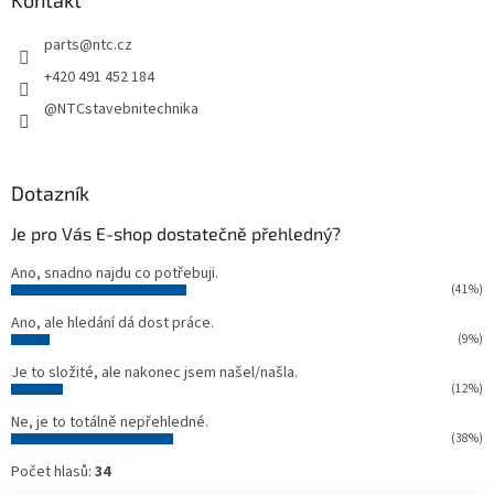
a
Kontakt
t
parts
@
ntc.cz
í
+420 491 452 184
@NTCstavebnitechnika
Dotazník
Je pro Vás E-shop dostatečně přehledný?
Ano, snadno najdu co potřebuji.
(41%)
Ano, ale hledání dá dost práce.
(9%)
Je to složité, ale nakonec jsem našel/našla.
(12%)
Ne, je to totálně nepřehledné.
(38%)
Počet hlasů:
34