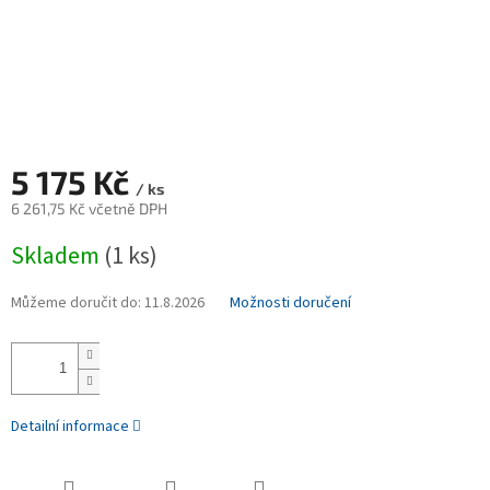
5 175 Kč
/ ks
6 261,75 Kč včetně DPH
Měrná
Skladem
(1 ks)
cena:
Můžeme doručit do:
11.8.2026
Možnosti doručení
Detailní informace