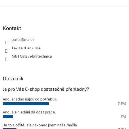
v
l
Z
á
á
d
p
a
a
Kontakt
c
t
í
parts
@
ntc.cz
í
p
r
+420 491 452 184
v
@NTCstavebnitechnika
k
y
v
ý
Dotazník
p
i
Je pro Vás E-shop dostatečně přehledný?
s
u
Ano, snadno najdu co potřebuji.
(41%)
Ano, ale hledání dá dost práce.
(9%)
Je to složité, ale nakonec jsem našel/našla.