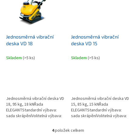
Jednosměrná vibrační
Jednosměrná vibrační
deska VD 18
deska VD 15
Skladem
(>5 ks)
Skladem
(>5 ks)
Jednosměrná vibrační deska VD
Jednosměrná vibrační deska VD
18, 95 kg, 18 kNŘada
15, 85 kg, 15 kNŘada
ELEGANTStandardní výbava:
ELEGANTStandardní výbava:
sada skrápěníVolitelná výbava:
sada skrápěníVolitelná výbava:
tlumicí podložka, manipulační
tlumicí podložka, manipulační
podvozek
podvozek
4
položek celkem
O