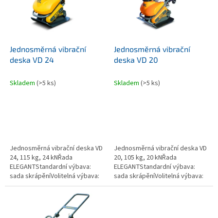
s
p
r
o
d
Jednosměrná vibrační
Jednosměrná vibrační
u
deska VD 24
deska VD 20
k
t
Skladem
(>5 ks)
Skladem
(>5 ks)
ů
Jednosměrná vibrační deska VD
Jednosměrná vibrační deska VD
24, 115 kg, 24 kNŘada
20, 105 kg, 20 kNŘada
ELEGANTStandardní výbava:
ELEGANTStandardní výbava:
sada skrápěníVolitelná výbava:
sada skrápěníVolitelná výbava:
tlumicí podložka, manipulační
tlumicí podložka, manipulační
podvozek
podvozek