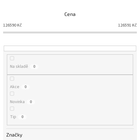
e
n
Cena
í
p
126590
Kč
126591
Kč
r
o
d
u
k
t
Na skladě
0
ů
Akce
0
Novinka
0
Tip
0
Značky