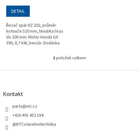
DETAIL
Řezač spár RZ 202, průměr
kotouče 520 mm, hloubka řezu
do 200 mm. Motor Honda GX
390, 8,7 kW, benzín. Dodávka
nezahrnuje diamantový kotouč.
1
položek celkem
O
v
l
Z
á
á
d
p
a
a
Kontakt
c
t
í
parts
@
ntc.cz
í
p
r
+420 491 452 184
v
@NTCstavebnitechnika
k
y
v