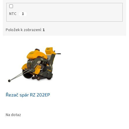
NTC
1
Položek k zobrazení:
1
V
ý
p
i
s
p
r
o
d
Řezač spár RZ 202EP
u
k
t
Na dotaz
ů