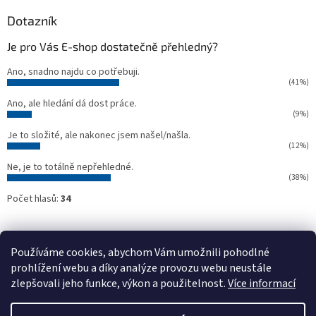
ý
Dotazník
p
i
Je pro Vás E-shop dostatečně přehledný?
s
u
Ano, snadno najdu co potřebuji.
(41%)
Ano, ale hledání dá dost práce.
(9%)
Je to složité, ale nakonec jsem našel/našla.
(12%)
Ne, je to totálně nepřehledné.
(38%)
Počet hlasů:
34
Oficiální webové stránky NTC
Půjčovna stavebních strojů NTC
Používáme cookies, abychom Vám umožnili pohodlné
prohlížení webu a díky analýze provozu webu neustále
zlepšovali jeho funkce, výkon a použitelnost.
Více informací
Vytvořil Shoptet