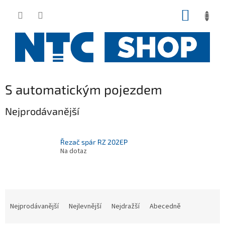
Přejít
NÁKUP
na
obsah
KOŠÍK
S automatickým pojezdem
Nejprodávanější
Řezač spár RZ 202EP
Na dotaz
Ř
a
Nejprodávanější
Nejlevnější
Nejdražší
Abecedně
z