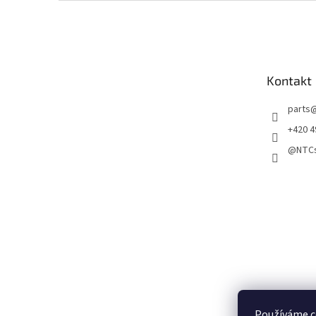
Z
á
p
a
t
Kontakt
í
parts
+420 4
@NTCs
Používáme c