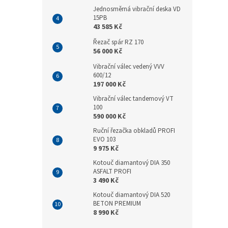
Jednosměrná vibrační deska VD
15PB
43 585 Kč
Řezač spár RZ 170
56 000 Kč
Vibrační válec vedený VVV
600/12
197 000 Kč
Vibrační válec tandemový VT
100
590 000 Kč
Ruční řezačka obkladů PROFI
EVO 103
9 975 Kč
Kotouč diamantový DIA 350
ASFALT PROFI
3 490 Kč
Kotouč diamantový DIA 520
BETON PREMIUM
8 990 Kč