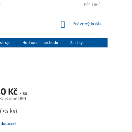
PODMÍNKY
PODMÍNKY OCHRANY OSOBNÍCH ÚDAJŮ
Přihlášení
NÁKUPNÍ
Prázdný košík
KOŠÍK
stroje
Hodnocení obchodu
Značky
20 Kč
/ ks
 Kč včetně DPH
(>5 ks)
 doručení