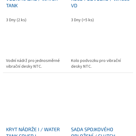
TANK
VD
3 Dny
(2 ks)
3 Dny
(>5 ks)
Vodní nádrž pro jednosměrné
Kolo podvozku pro vibrační
vibrační desky NTC.
desky NTC.
KRYT NÁDRŽE I / WATER
SADA SPOJKOVÉHO
TANK COVER I
OBLOŽENÍ / CLUTCH