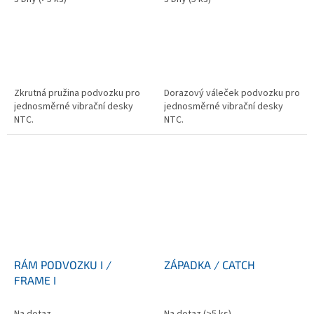
Zkrutná pružina podvozku pro
Dorazový váleček podvozku pro
jednosměrné vibrační desky
jednosměrné vibrační desky
NTC.
NTC.
RÁM PODVOZKU I /
ZÁPADKA / CATCH
FRAME I