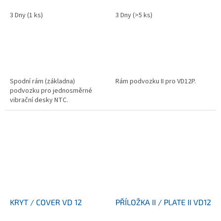
3 Dny
(1 ks)
3 Dny
(>5 ks)
Spodní rám (základna)
Rám podvozku II pro VD12P.
podvozku pro jednosměrné
vibrační desky NTC.
KRYT / COVER VD 12
PŘÍLOŽKA II / PLATE II VD12