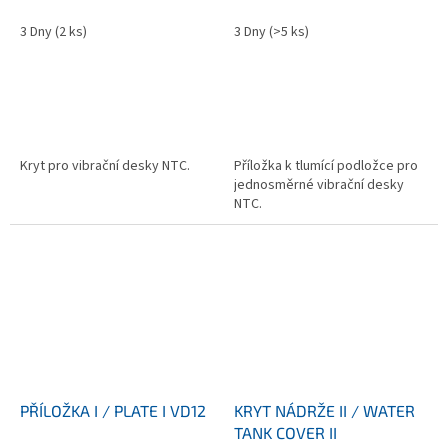
3 Dny
(2 ks)
3 Dny
(>5 ks)
Kryt pro vibrační desky NTC.
Příložka k tlumící podložce pro
jednosměrné vibrační desky
NTC.
PŘÍLOŽKA I / PLATE I VD12
KRYT NÁDRŽE II / WATER
TANK COVER II