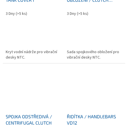
LINING
3 Dny
(>5 ks)
3 Dny
(>5 ks)
Kryt vodní nádrže pro vibrační
Sada spojkového obložení pro
desky NTC.
vibrační desky NTC.
SPOJKA ODSTŘEDIVÁ /
ŘIDÍTKA / HANDLEBARS
CENTRIFUGAL CLUTCH
VD12