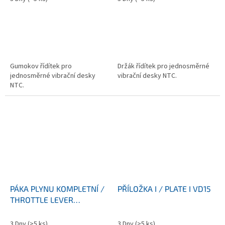
Gumokov řídítek pro
Držák řídítek pro jednosměrné
jednosměrné vibrační desky
vibrační desky NTC.
NTC.
PÁKA PLYNU KOMPLETNÍ /
PŘÍLOŽKA I / PLATE I VD15
THROTTLE LEVER
COMPLETE VD PRAKTIK
3 Dny
(>5 ks)
3 Dny
(>5 ks)