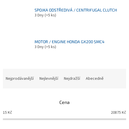
SPOJKA ODSTŘEDIVÁ / CENTRIFUGAL CLUTCH
3 Dny
(>5 ks)
MOTOR / ENGINE HONDA GX200 SMC4
3 Dny
(>5 ks)
Ř
a
Nejprodávanější
Nejlevnější
Nejdražší
Abecedně
z
e
n
Cena
í
p
15
Kč
20875
Kč
r
o
d