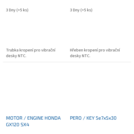
3 Dny
(>5 ks)
3 Dny
(>5 ks)
Trubka kropení pro vibrační
Hřeben kropení pro vibrační
desky NTC.
desky NTC.
MOTOR / ENGINE HONDA
PERO / KEY 5e7x5x30
GX120 SX4