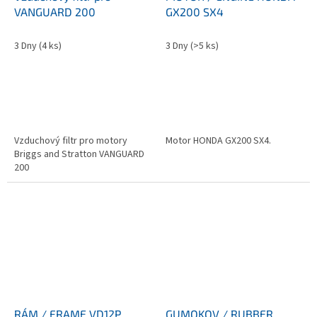
VANGUARD 200
GX200 SX4
3 Dny
(4 ks)
3 Dny
(>5 ks)
Vzduchový filtr pro motory
Motor HONDA GX200 SX4.
Briggs and Stratton VANGUARD
200
RÁM / FRAME VD12P
GUMOKOV / RUBBER