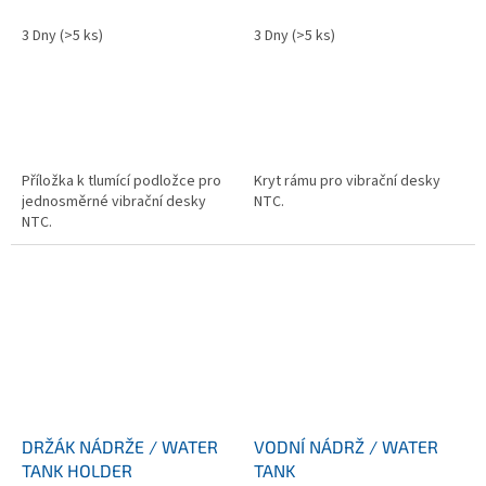
3 Dny
(>5 ks)
3 Dny
(>5 ks)
Příložka k tlumící podložce pro
Kryt rámu pro vibrační desky
jednosměrné vibrační desky
NTC.
NTC.
DRŽÁK NÁDRŽE / WATER
VODNÍ NÁDRŽ / WATER
TANK HOLDER
TANK