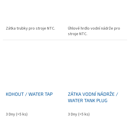
Zátka trubky pro stroje NTC.
Úhlové hrdlo vodní nádrže pro
stroje NTC.
KOHOUT / WATER TAP
ZÁTKA VODNÍ NÁDRŽE /
WATER TANK PLUG
3 Dny
(>5 ks)
3 Dny
(>5 ks)