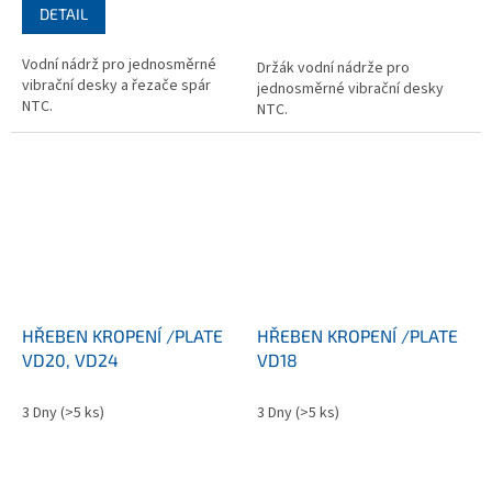
DETAIL
Vodní nádrž pro jednosměrné
Držák vodní nádrže pro
vibrační desky a řezače spár
jednosměrné vibrační desky
NTC.
NTC.
HŘEBEN KROPENÍ /PLATE
HŘEBEN KROPENÍ /PLATE
VD20, VD24
VD18
3 Dny
(>5 ks)
3 Dny
(>5 ks)