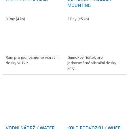
MOUNTING
3 Dny
(4 ks)
3 Dny
(>5 ks)
Rám pro jednosměrné vibrační
Gumokov řídítek pro
desky VD12P.
jednosměrné vibrační desky
NTC.
VODNÍ NÁDRŽ / WATER
KOLO PODVOZKU / WHEEL