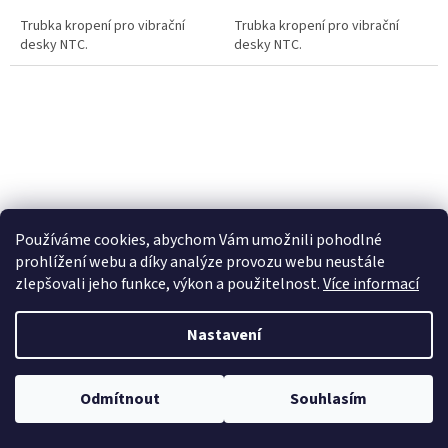
Trubka kropení pro vibrační
Trubka kropení pro vibrační
desky NTC.
desky NTC.
Používáme cookies, abychom Vám umožnili pohodlné
LOGO NTC / LOGO NTC
SADA SPOJKOVÉHO
prohlížení webu a díky analýze provozu webu neustále
OBLOŽENÍ / CLUTCH
zlepšovali jeho funkce, výkon a použitelnost.
Více informací
LINING
3 Dny
(>5 ks)
3 Dny
(>5 ks)
Nastavení
Odmítnout
Souhlasím