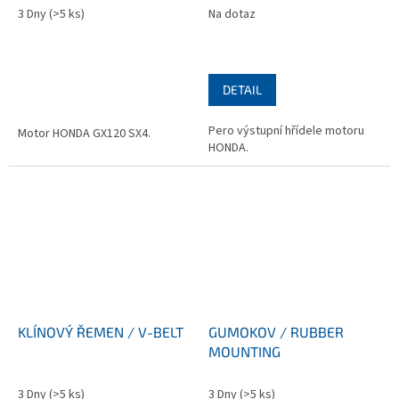
3 Dny
(>5 ks)
Na dotaz
DETAIL
Pero výstupní hřídele motoru
Motor HONDA GX120 SX4.
HONDA.
KLÍNOVÝ ŘEMEN / V-BELT
GUMOKOV / RUBBER
MOUNTING
3 Dny
(>5 ks)
3 Dny
(>5 ks)