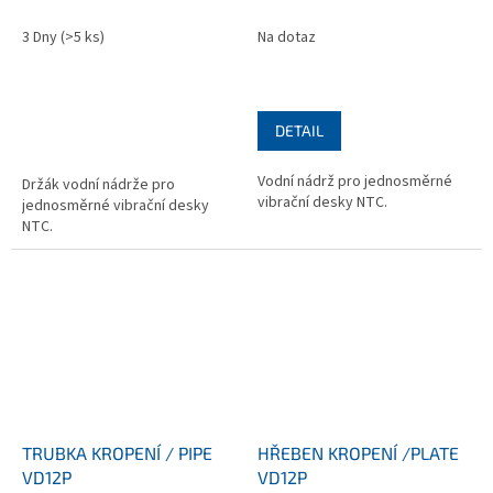
3 Dny
(>5 ks)
Na dotaz
DETAIL
Vodní nádrž pro jednosměrné
Držák vodní nádrže pro
vibrační desky NTC.
jednosměrné vibrační desky
NTC.
TRUBKA KROPENÍ / PIPE
HŘEBEN KROPENÍ /PLATE
VD12P
VD12P