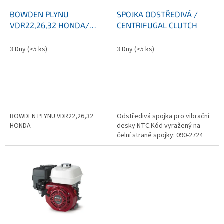
o
d
BOWDEN PLYNU
SPOJKA ODSTŘEDIVÁ /
u
VDR22,26,32 HONDA/
CENTRIFUGAL CLUTCH
k
Throttle cable assy
t
3 Dny
(>5 ks)
3 Dny
(>5 ks)
ů
BOWDEN PLYNU VDR22,26,32
Odstředivá spojka pro vibrační
HONDA
desky NTC.Kód vyražený na
čelní straně spojky: 090-2724