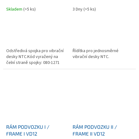
Skladem
(>5 ks)
3 Dny
(>5 ks)
Odstředivá spojka pro vibrační
Řídítka pro jednosměrné
desky NTC.Kód vyražený na
vibrační desky NTC.
čelní straně spojky: 080-1271
RÁM PODVOZKU I /
RÁM PODVOZKU II /
FRAME I VD12
FRAME II VD12