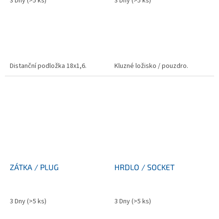
3 Dny
(>5 ks)
3 Dny
(>5 ks)
Distanční podložka 18x1,6.
Kluzné ložisko / pouzdro.
ZÁTKA / PLUG
HRDLO / SOCKET
3 Dny
(>5 ks)
3 Dny
(>5 ks)