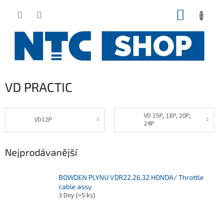
Přejít
NÁKUP
na
obsah
KOŠÍK
VD PRACTIC
VD 15P, 18P, 20P,
VD12P
24P
Nejprodávanější
BOWDEN PLYNU VDR22,26,32 HONDA/ Throttle
cable assy
3 Dny
(>5 ks)