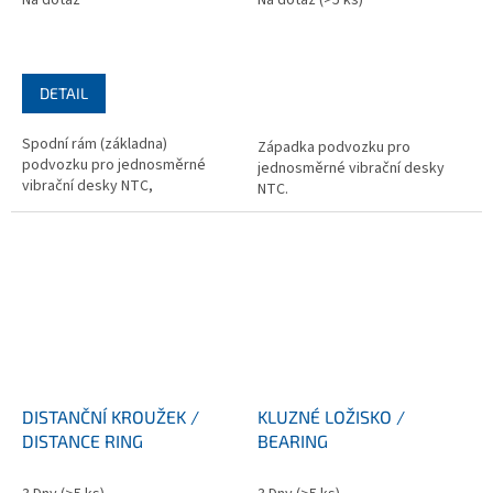
Na dotaz
Na dotaz
(>5 ks)
DETAIL
Spodní rám (základna)
Západka podvozku pro
podvozku pro jednosměrné
jednosměrné vibrační desky
vibrační desky NTC,
NTC.
DISTANČNÍ KROUŽEK /
KLUZNÉ LOŽISKO /
DISTANCE RING
BEARING