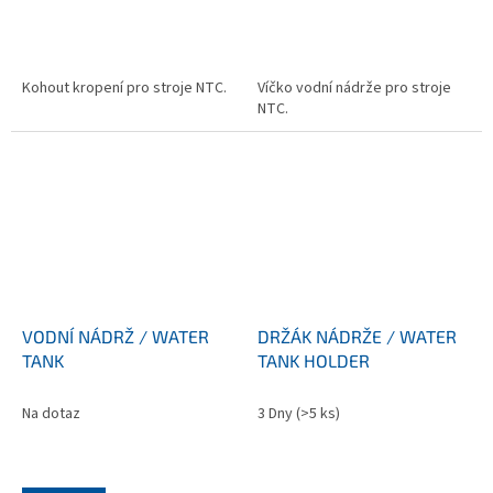
Kohout kropení pro stroje NTC.
Víčko vodní nádrže pro stroje
NTC.
VODNÍ NÁDRŽ / WATER
DRŽÁK NÁDRŽE / WATER
TANK
TANK HOLDER
Na dotaz
3 Dny
(>5 ks)