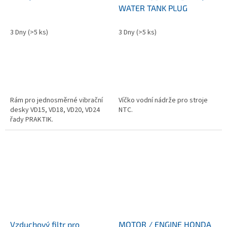
WATER TANK PLUG
3 Dny
(>5 ks)
3 Dny
(>5 ks)
Rám pro jednosměrné vibrační
Víčko vodní nádrže pro stroje
desky VD15, VD18, VD20, VD24
NTC.
řady PRAKTIK.
Vzduchový filtr pro
MOTOR / ENGINE HONDA