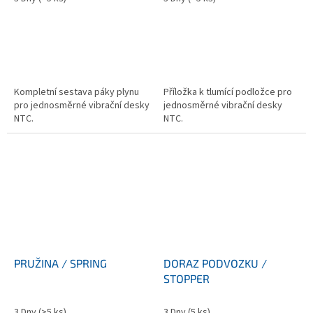
Kompletní sestava páky plynu
Příložka k tlumící podložce pro
pro jednosměrné vibrační desky
jednosměrné vibrační desky
NTC.
NTC.
PRUŽINA / SPRING
DORAZ PODVOZKU /
STOPPER
3 Dny
(>5 ks)
3 Dny
(5 ks)