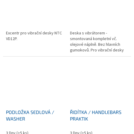
Excentr pro vibrační desky NTC
Deska s vibrátorem -
VD12P.
smontovaná kompletní vč.
olejové náplně. Bez hlavních
gumokovů. Pro vibrační desky
NTC VD12P
PODLOŽKA SEDLOVÁ /
ŘIDÍTKA / HANDLEBARS
WASHER
PRAKTIK
3 Dny
(>5 ks)
3 Dny
(>5 ks)