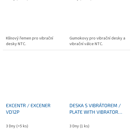
Klínový řemen pro vibrační
Gumokovy pro vibrační desky a
desky NTC.
vibrační válce NTC.
EXCENTR / EXCENER
DESKA S VIBRÁTOREM /
VD12P
PLATE WITH VIBRATOR
VD12
3 Dny
(>5 ks)
3 Dny
(1 ks)