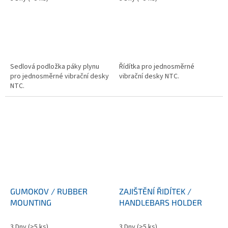
Sedlová podložka páky plynu
Řídítka pro jednosměrné
pro jednosměrné vibrační desky
vibrační desky NTC.
NTC.
GUMOKOV / RUBBER
ZAJIŠTĚNÍ ŘIDÍTEK /
MOUNTING
HANDLEBARS HOLDER
3 Dny
(>5 ks)
3 Dny
(>5 ks)