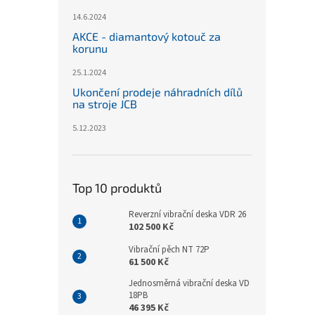
14.6.2024
AKCE - diamantový kotouč za
korunu
25.1.2024
Ukončení prodeje náhradních dílů
na stroje JCB
5.12.2023
Top 10 produktů
Reverzní vibrační deska VDR 26
102 500 Kč
Vibrační pěch NT 72P
61 500 Kč
Jednosměrná vibrační deska VD
18PB
46 395 Kč