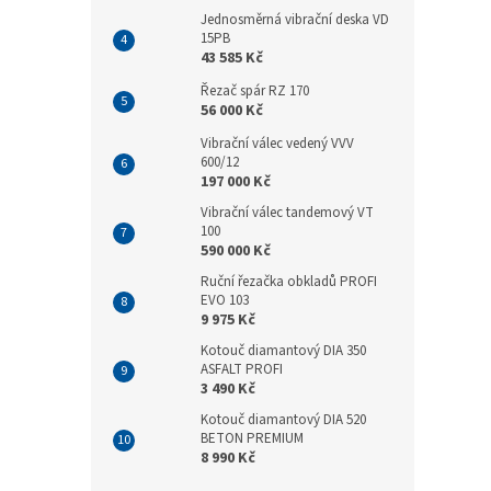
Jednosměrná vibrační deska VD
15PB
43 585 Kč
Řezač spár RZ 170
56 000 Kč
Vibrační válec vedený VVV
600/12
197 000 Kč
Vibrační válec tandemový VT
100
590 000 Kč
Ruční řezačka obkladů PROFI
EVO 103
9 975 Kč
Kotouč diamantový DIA 350
ASFALT PROFI
3 490 Kč
Kotouč diamantový DIA 520
BETON PREMIUM
8 990 Kč