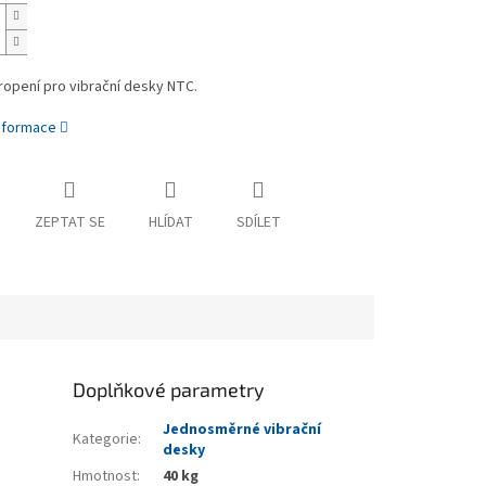
opení pro vibrační desky NTC.
informace
ZEPTAT SE
HLÍDAT
SDÍLET
Doplňkové parametry
Jednosměrné vibrační
Kategorie
:
desky
Hmotnost
:
40 kg