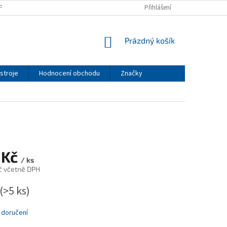
PODMÍNKY
PODMÍNKY OCHRANY OSOBNÍCH ÚDAJŮ
Přihlášení
NÁKUPNÍ
Prázdný košík
KOŠÍK
stroje
Hodnocení obchodu
Značky
 Kč
/ ks
č včetně DPH
(>5 ks)
 doručení