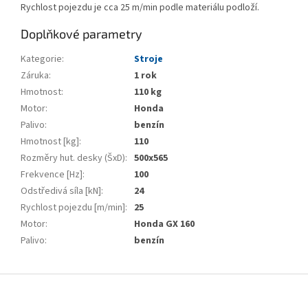
Rychlost pojezdu je cca 25 m/min podle materiálu podloží.
Doplňkové parametry
Kategorie
:
Stroje
Záruka
:
1 rok
Hmotnost
:
110 kg
Motor
:
Honda
Palivo
:
benzín
Hmotnost [kg]
:
110
Rozměry hut. desky (ŠxD)
:
500x565
Frekvence [Hz]
:
100
Odstředivá síla [kN]
:
24
Rychlost pojezdu [m/min]
:
25
Motor
:
Honda GX 160
Palivo
:
benzín
Z
á