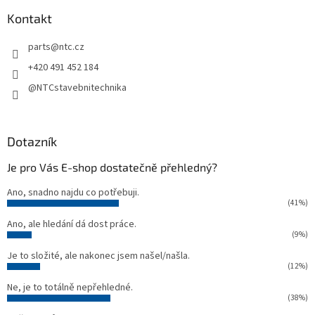
p
a
Kontakt
t
parts
@
ntc.cz
í
+420 491 452 184
@NTCstavebnitechnika
Dotazník
Je pro Vás E-shop dostatečně přehledný?
Ano, snadno najdu co potřebuji.
(41%)
Ano, ale hledání dá dost práce.
(9%)
Je to složité, ale nakonec jsem našel/našla.
(12%)
Ne, je to totálně nepřehledné.
(38%)