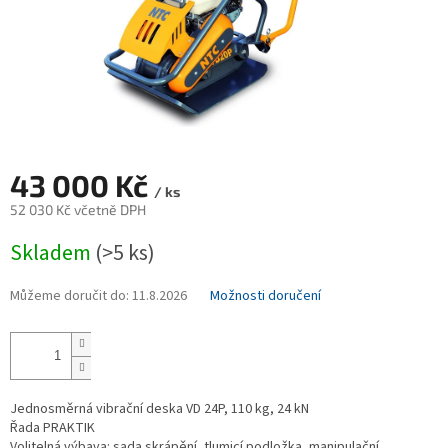
43 000 Kč
/ ks
52 030 Kč včetně DPH
Měrná
Skladem
(>5 ks)
cena:
Můžeme doručit do:
11.8.2026
Možnosti doručení
Jednosměrná vibrační deska VD 24P, 110 kg, 24 kN
Řada PRAKTIK
Volitelná výbava: sada skrápění, tlumicí podložka, manipulační