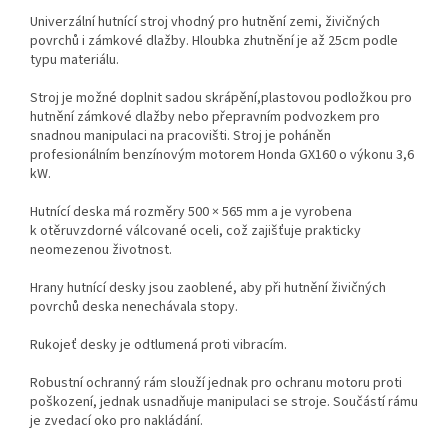
Univerzální hutnící stroj vhodný pro hutnění zemi, živičných
povrchů i zámkové dlažby. Hloubka zhutnění je až 25cm podle
typu materiálu.
Stroj je možné doplnit sadou skrápění,plastovou podložkou pro
hutnění zámkové dlažby nebo přepravním podvozkem pro
snadnou manipulaci na pracovišti. Stroj je poháněn
profesionálním benzínovým motorem Honda GX160 o výkonu 3,6
kW.
Hutnící deska má rozměry 500 × 565 mm a je vyrobena
k otěruvzdorné válcované oceli, což zajišťuje prakticky
neomezenou životnost.
Hrany hutnící desky jsou zaoblené, aby při hutnění živičných
povrchů deska nenechávala stopy.
Rukojeť desky je odtlumená proti vibracím.
Robustní ochranný rám slouží jednak pro ochranu motoru proti
poškození, jednak usnadňuje manipulaci se stroje. Součástí rámu
je zvedací oko pro nakládání.