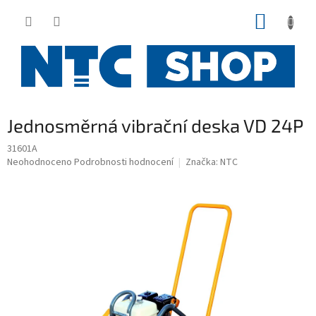
Přejít
NÁKUP
na
obsah
KOŠÍK
Jednosměrná vibrační deska VD 24P
31601A
Průměrné
Neohodnoceno
Podrobnosti hodnocení
Značka:
NTC
hodnocení
produktu
je
0,0
z
5
hvězdiček.