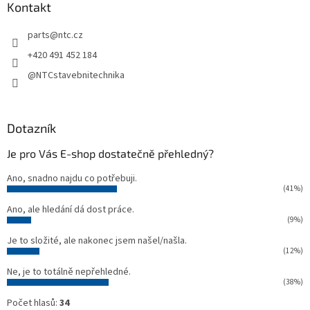
a
Kontakt
t
parts
@
ntc.cz
í
+420 491 452 184
@NTCstavebnitechnika
Dotazník
Je pro Vás E-shop dostatečně přehledný?
Ano, snadno najdu co potřebuji.
(41%)
Ano, ale hledání dá dost práce.
(9%)
Je to složité, ale nakonec jsem našel/našla.
(12%)
Ne, je to totálně nepřehledné.
(38%)
Počet hlasů:
34