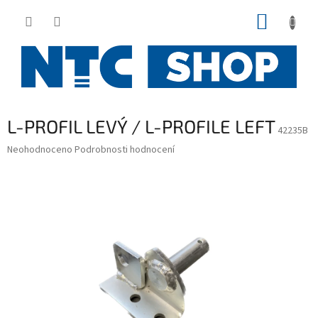
Přejít
NÁKUP
na
obsah
KOŠÍK
L-PROFIL LEVÝ / L-PROFILE LEFT
42235B
Průměrné
Neohodnoceno
Podrobnosti hodnocení
hodnocení
produktu
je
0,0
z
5
hvězdiček.