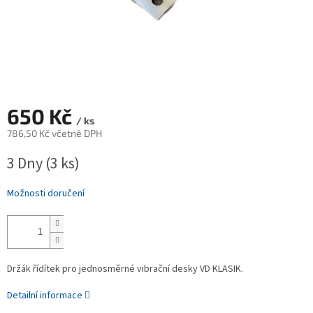
650 Kč
/ ks
786,50 Kč včetně DPH
Měrná
3 Dny
(3 ks)
cena:
Možnosti doručení
Držák řídítek pro jednosměrné vibrační desky VD KLASIK.
Detailní informace