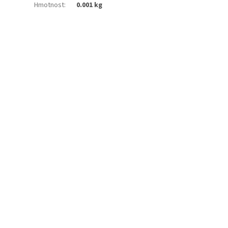
Hmotnost
:
0.001 kg