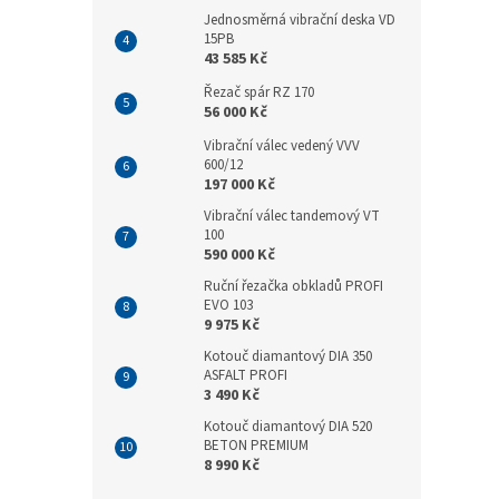
Jednosměrná vibrační deska VD
15PB
43 585 Kč
Řezač spár RZ 170
56 000 Kč
Vibrační válec vedený VVV
600/12
197 000 Kč
Vibrační válec tandemový VT
100
590 000 Kč
Ruční řezačka obkladů PROFI
EVO 103
9 975 Kč
Kotouč diamantový DIA 350
ASFALT PROFI
3 490 Kč
Kotouč diamantový DIA 520
BETON PREMIUM
8 990 Kč