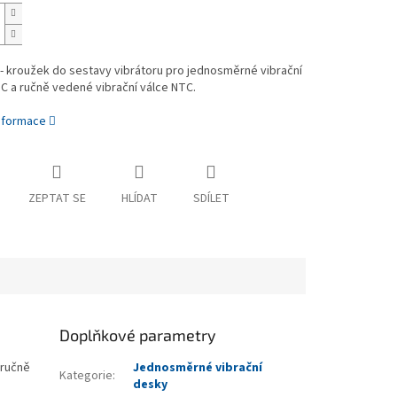
- kroužek do sestavy vibrátoru pro jednosměrné vibrační
C a ručně vedené vibrační válce NTC.
informace
ZEPTAT SE
HLÍDAT
SDÍLET
Doplňkové parametry
 ručně
Jednosměrné vibrační
Kategorie
:
desky