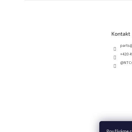
Z
á
p
a
t
Kontakt
í
parts
+420 4
@NTCs
Používáme c