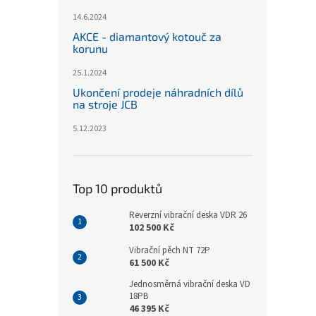
14.6.2024
AKCE - diamantový kotouč za
korunu
25.1.2024
Ukončení prodeje náhradních dílů
na stroje JCB
5.12.2023
Top 10 produktů
Reverzní vibrační deska VDR 26
102 500 Kč
Vibrační pěch NT 72P
61 500 Kč
Jednosměrná vibrační deska VD
18PB
46 395 Kč