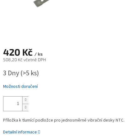
420 Kč
/ ks
508,20 Kč včetně DPH
Měrná
3 Dny
(>5 ks)
cena:
Možnosti doručení
Příložka k tlumící podložce pro jednosměrné vibrační desky NTC.
Detailní informace