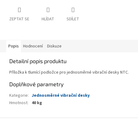
ZEPTAT SE
HLÍDAT
SDÍLET
Popis
Hodnocení
Diskuze
Detailní popis produktu
Příložka k tlumící podložce pro jednosměrné vibrační desky NTC.
Doplňkové parametry
Kategorie
:
Jednosměrné vibrační desky
Hmotnost
:
40 kg
Z
á
p