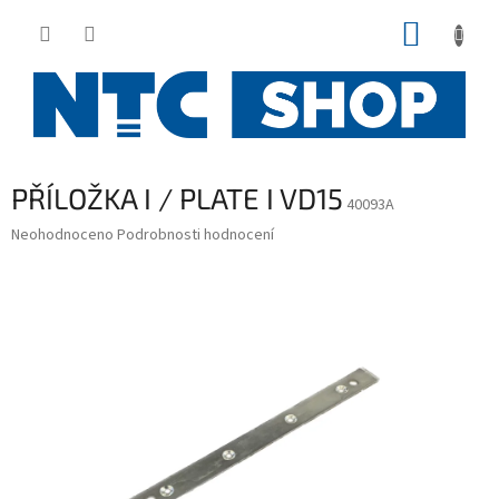
Přejít
NÁKUP
na
obsah
KOŠÍK
PŘÍLOŽKA I / PLATE I VD15
40093A
Průměrné
Neohodnoceno
Podrobnosti hodnocení
hodnocení
produktu
je
0,0
z
5
hvězdiček.