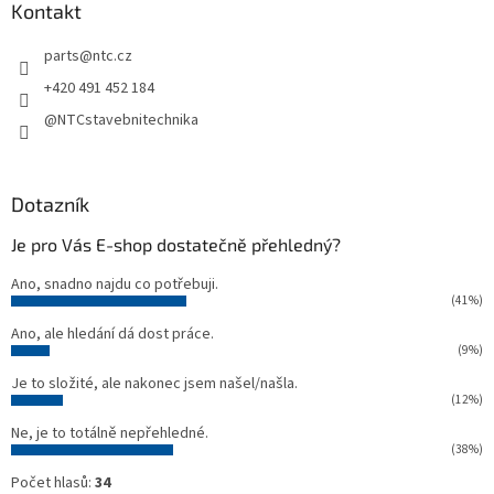
a
Kontakt
t
parts
@
ntc.cz
í
+420 491 452 184
@NTCstavebnitechnika
Dotazník
Je pro Vás E-shop dostatečně přehledný?
Ano, snadno najdu co potřebuji.
(41%)
Ano, ale hledání dá dost práce.
(9%)
Je to složité, ale nakonec jsem našel/našla.
(12%)
Ne, je to totálně nepřehledné.
(38%)
Počet hlasů:
34