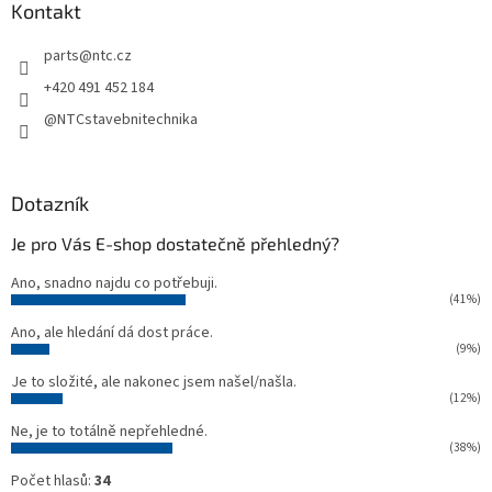
a
Kontakt
t
parts
@
ntc.cz
í
+420 491 452 184
@NTCstavebnitechnika
Dotazník
Je pro Vás E-shop dostatečně přehledný?
Ano, snadno najdu co potřebuji.
(41%)
Ano, ale hledání dá dost práce.
(9%)
Je to složité, ale nakonec jsem našel/našla.
(12%)
Ne, je to totálně nepřehledné.
(38%)
Počet hlasů:
34