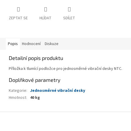
ZEPTAT SE
HLÍDAT
SDÍLET
Popis
Hodnocení
Diskuze
Detailní popis produktu
Příložka k tlumící podložce pro jednosměrné vibrační desky NTC.
Doplňkové parametry
Kategorie
:
Jednosměrné vibrační desky
Hmotnost
:
40 kg
Z
á
p