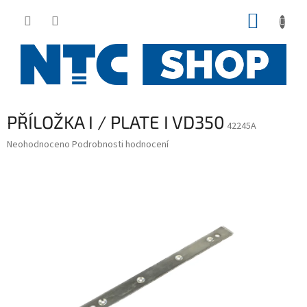
Přejít
NÁKUP
na
obsah
KOŠÍK
PŘÍLOŽKA I / PLATE I VD350
42245A
Průměrné
Neohodnoceno
Podrobnosti hodnocení
hodnocení
produktu
je
0,0
z
5
hvězdiček.