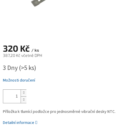
320 Kč
/ ks
387,20 Kč včetně DPH
Měrná
3 Dny
(>5 ks)
cena:
Možnosti doručení
Příložka k tlumící podložce pro jednosměrné vibrační desky NTC.
Detailní informace