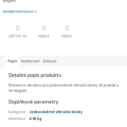
elegant.
Detailní informace
ZEPTAT SE
HLÍDAT
SDÍLET
Popis
Hodnocení
Diskuze
Detailní popis produktu
Řemenice vibrátoru pro jednosměrné vibrační desky VD praktik a
VD elegant.
Doplňkové parametry
Kategorie
:
Jednosměrné vibrační desky
Hmotnost
:
0.45 kg