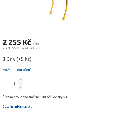
2 255 Kč
/ ks
2 728,55 Kč včetně DPH
Měrná
3 Dny
(>5 ks)
cena:
Možnosti doručení
Řídítka pro jednosměrné vibrační desky NTC.
Detailní informace