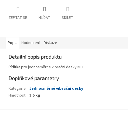
ZEPTAT SE
HLÍDAT
SDÍLET
Popis
Hodnocení
Diskuze
Detailní popis produktu
Řídítka pro jednosměrné vibrační desky NTC.
Doplňkové parametry
Kategorie
:
Jednosměrné vibrační desky
Hmotnost
:
3.5 kg
Z
á
p