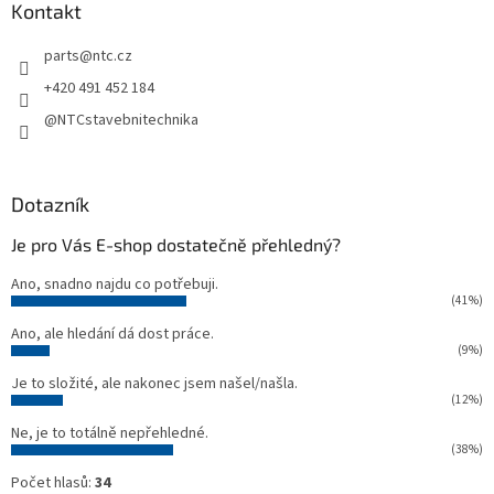
a
Kontakt
t
parts
@
ntc.cz
í
+420 491 452 184
@NTCstavebnitechnika
Dotazník
Je pro Vás E-shop dostatečně přehledný?
Ano, snadno najdu co potřebuji.
(41%)
Ano, ale hledání dá dost práce.
(9%)
Je to složité, ale nakonec jsem našel/našla.
(12%)
Ne, je to totálně nepřehledné.
(38%)
Počet hlasů:
34