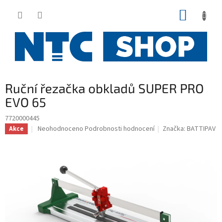
Přejít
NÁKUP
na
obsah
KOŠÍK
Ruční řezačka obkladů SUPER PRO
EVO 65
7720000445
Průměrné
Neohodnoceno
Podrobnosti hodnocení
Značka:
BATTIPAV
Akce
hodnocení
produktu
je
0,0
z
5
hvězdiček.