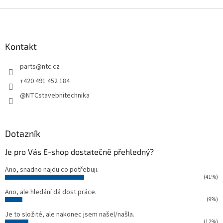
Z
á
p
a
Kontakt
t
parts
@
ntc.cz
í
+420 491 452 184
@NTCstavebnitechnika
Dotazník
Je pro Vás E-shop dostatečně přehledný?
Ano, snadno najdu co potřebuji.
(41%)
Ano, ale hledání dá dost práce.
(9%)
Je to složité, ale nakonec jsem našel/našla.
(12%)