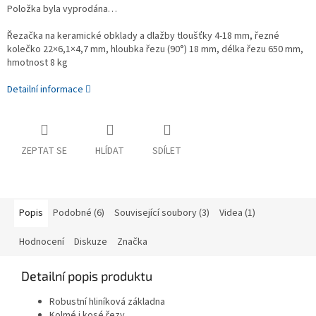
Položka byla vyprodána…
Řezačka na keramické obklady a dlažby tloušťky 4-18 mm, řezné
kolečko 22×6,1×4,7 mm, hloubka řezu (90°) 18 mm, délka řezu 650 mm,
hmotnost 8 kg
Detailní informace
ZEPTAT SE
HLÍDAT
SDÍLET
Popis
Podobné (6)
Související soubory (3)
Videa (1)
Hodnocení
Diskuze
Značka
Detailní popis produktu
Robustní hliníková základna
Kolmé i kosé řezy