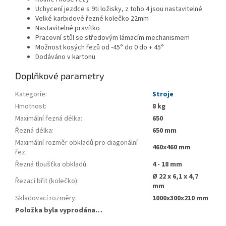
Uchycení jezdce s 9ti ložisky, z toho 4 jsou nastavitelné
Velké karbidové řezné kolečko 22mm
Nastavitelné pravítko
Pracovní stůl se středovým lámacím mechanismem
Možnost kosých řezů od -45° do 0 do + 45°
Dodáváno v kartonu
Doplňkové parametry
Kategorie
:
Stroje
Hmotnost
:
8 kg
Maximální řezná délka
:
650
Řezná délka
:
650 mm
Maximální rozměr obkladů pro diagonální
460x460 mm
řez
:
Řezná tloušťka obkladů
:
4 - 18 mm
Ø 22 x 6,1 x 4,7
Řezací břit (kolečko)
:
mm
Skladovací rozměry
:
1000x300x210 mm
Položka byla vyprodána…