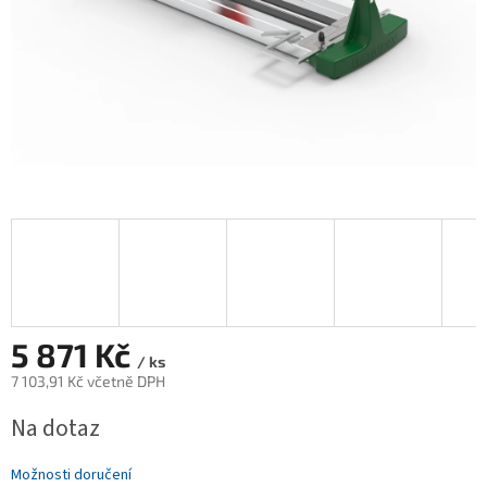
5 871 Kč
/ ks
7 103,91 Kč včetně DPH
Měrná
Na dotaz
cena:
Možnosti doručení